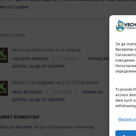
веч в Сърбия
КОМЕНТАРА
За да осиг
много добре,успехи и за напред
бисквитки 
Съгласието
VALENTIN ANDREEV
27.03.2013
PERMALINK
поведение 
Несъгласие
ВЛЕЗТЕ, ЗА ДА ОТГОВОРИТЕ
определени
МНОГО СЕ РАДВАМ ЧЕ СТЕ СПЕЧЕЛИЛИ
To provide t
PRESLAV DQKOV
26.03.2013
PERMALINK
access devic
ВЛЕЗТЕ, ЗА ДА ОТГОВОРИТЕ
data such as
withdrawing
ШИЯТ КОМЕНТАР
Manage se
ябва да
влезете
, за да публикувате коментар.