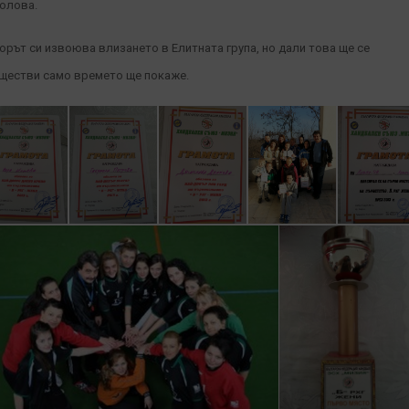
олова.
орът си извоюва влизането в Елитната група, но дали това ще се
ществи само времето ще покаже.