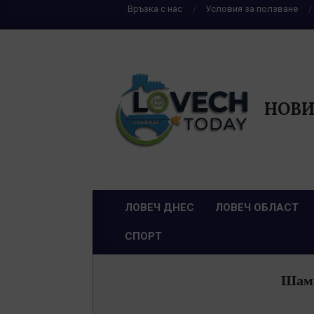
Skip
Връзка с нас
Условия за ползване
to
content
НОВИ
ЛОВЕЧ ДНЕС
ЛОВЕЧ ОБЛАСТ
Primary
СПОРТ
Navigation
Menu
Шамп