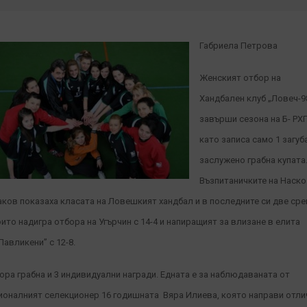
Габриела Петрова
Женският отбор на
Хандбален клуб „Ловеч-98
завърши сезона на Б- РХ
като записа само 1 загуб
заслужено грабна купата
Възпитаничките на Наско
аков показаха класата на Ловешкият хандбал и в последните си две сре
оито надигра отбора на Угърчин с 14-4 и напиращият за влизане в елита
Павликени” с 12-8.
ора грабна и 3 индивидуални награди. Едната е за наблюдаваната от
ионалният селекционер 16 годишната Вяра Илиева, която направи отли