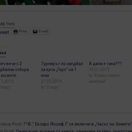
RE THIS:
Print
Email
weet
ated
еч вече с 2
Турнирът по хандбал
А дали е така???
дбални отбора
за купа „Геро“ на 1
14.01.2013
 мъжете
юни
In "Коментари и
11.2013
27.05.2014
анализи"
"Спорт"
In "Спорт"
3-
evious Post:
ГЧЕ “ Екзарх Йосиф I“ се включи в „Часът на Земята“
xt Post:
Делегация, водена от кмета, заминава за Ниш, предста