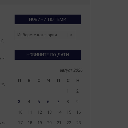
НОВИНИ ПО ТЕМИ
Новини
по
”,
теми
Г
НОВИНИТЕ ПО ДАТИ
а и
.
август 2026
П
В
С
Ч
П
С
Н
щи,
1
2
3
4
5
6
7
8
9
10
11
12
13
14
15
16
17
18
19
20
21
22
23
чен