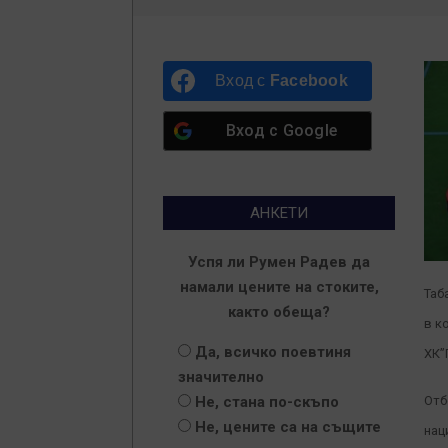
Вход с
Facebook
Вход с
Google
АНКЕТИ
Успя ли Румен Радев да
намали цените на стоките,
Таб
както обеща?
в к
Да, всичко поевтиня
ХК”
значително
Не, стана по-скъпо
Отб
Не, цените са на същите
нац