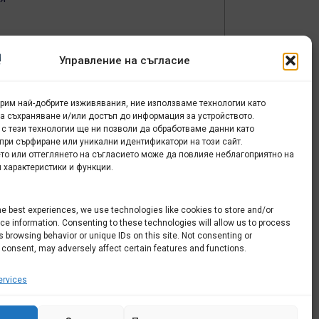
Управление на съгласие
урим най-добрите изживявания, ние използваме технологии като
за съхраняване и/или достъп до информация за устройството.
 с тези технологии ще ни позволи да обработваме данни като
при сърфиране или уникални идентификатори на този сайт.
то или оттеглянето на съгласието може да повлияе неблагоприятно на
 характеристики и функции.
he best experiences, we use technologies like cookies to store and/or
e information. Consenting to these technologies will allow us to process
 browsing behavior or unique IDs on this site. Not consenting or
 consent, may adversely affect certain features and functions.
rvices