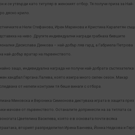
он и се утвърди като титуляр в женският отбор. Тя получи приза за Най-
ро дясно крило.
стничките и Нели Стефанова, Ирен Маринова и Кристина Карапетян същ
дставиха на ниво. Другите индивидуални награди грабнаха бившите
ионалки Десислава Денкова – най-добър ляв гард, а Габриела Петрова
на най-добър вратар на първенството.
найно защо, индивидуална награда не получи най-добрата състезателка
жен хандбал Гергана Лалева, която изигра много силен сезон. Макар
следвана от нелепи контузии тя беше винаги с отбора.
лиана Миновска и Вероника Симеонова диктуваха играта в защита през
чки мачове от първенството. Останалите допринесли на за титлата са
зоногата Цветелина Василева, която е в основата почти всяка
траатака, вторият разпределител Ирена Банчева, Йонка Недкова и Герг