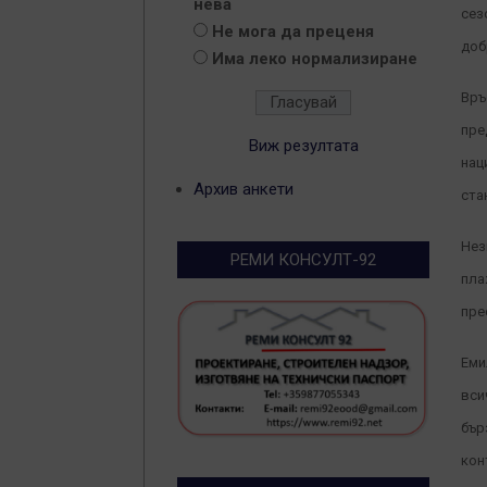
нева
сез
Не мога да преценя
доб
Има леко нормализиране
Връ
пре
Виж резултата
нац
Архив анкети
ста
Нез
РЕМИ КОНСУЛТ-92
пла
пре
Еми
вси
бър
кон