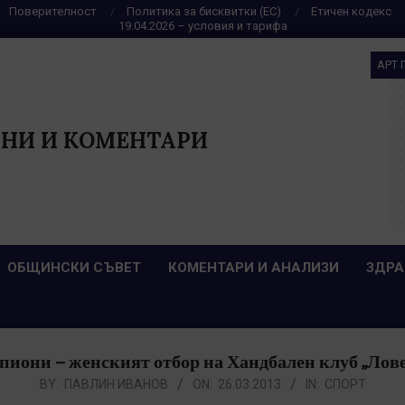
Поверителност
Политика за бисквитки (ЕС)
Етичен кодекс
19.04.2026 – условия и тарифа
АРТ 
НИ И КОМЕНТАРИ
ОБЩИНСКИ СЪВЕТ
КОМЕНТАРИ И АНАЛИЗИ
ЗДРА
иони – женският отбор на Хандбален клуб „Лове
BY:
ПАВЛИН ИВАНОВ
ON:
26.03.2013
IN:
СПОРТ