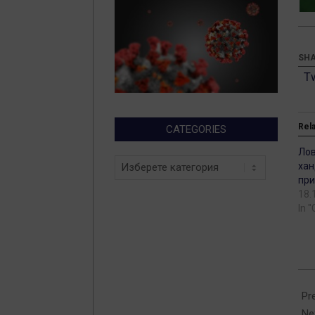
SHA
T
Rel
CATEGORIES
Лов
Categories
хан
при
18.
In 
201
03-
Pr
26
Ne