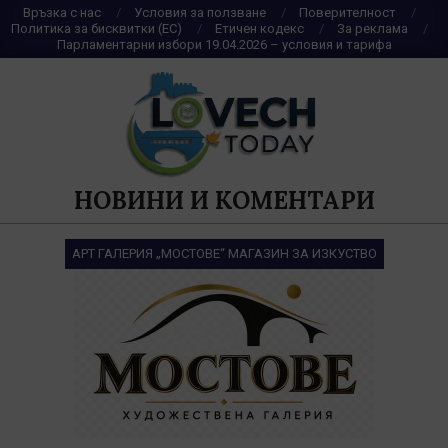
Skip
Връзка с нас
Условия за ползване
Поверителност
Политика за бисквитки (ЕС)
Етичен кодекс
За реклама
to
Парламентарни избори 19.04.2026 – условия и тарифа
content
НОВИНИ И КОМЕНТАРИ
АРТ ГАЛЕРИЯ „МОСТОВЕ“ МАГАЗИН ЗА ИЗКУСТВО