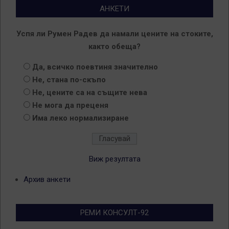
АНКЕТИ
Успя ли Румен Радев да намали цените на стоките,
както обеща?
Да, всичко поевтиня значително
Не, стана по-скъпо
Не, цените са на същите нева
Не мога да преценя
Има леко нормализиране
Виж резултата
Архив анкети
РЕМИ КОНСУЛТ-92