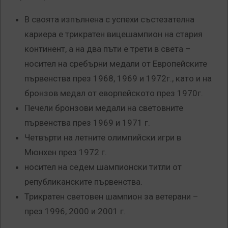
В своята изпълнена с успехи състезателна
кариера е трикратен вицешампион на стария
континент, а на два пъти е трети в света –
носител на сребърни медали от Европейските
първенства през 1968, 1969 и 1972г., като и на
бронзов медал от еворпейското през 1970г.
Печели бронзови медали на световните
първенства през 1969 и 1971 г.
Четвърти на летните олимпийски игри в
Мюнхен през 1972 г.
носител на седем шампионски титли от
републиканските първенства.
Трикратен световен шампион за ветерани –
през 1996, 2000 и 2001 г.