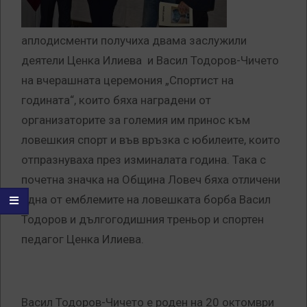
аплодисменти получиха двама заслужили
деятели Ценка Илиева и Васил Тодоров-Чичето
на вчерашната церемония „Спортист на
годината“, които бяха наградени от
организаторите за големия им принос към
ловешкия спорт и във връзка с юбилеите, които
отпразнуваха през изминалата година. Така с
почетна значка на Община Ловеч бяха отличени
една от емблемите на ловешката борба Васил
Тодоров и дългогодишния треньор и спортен
педагог Ценка Илиева.
Васил Тодоров-Чичето е роден на 20 октомври