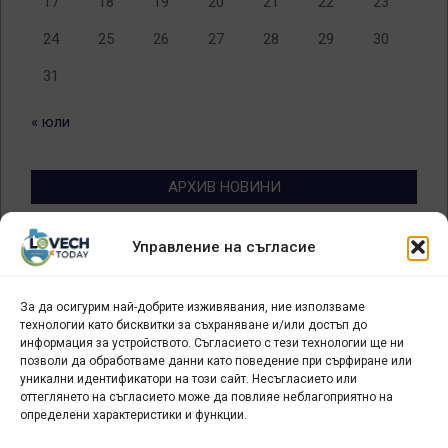
17
18
19
20
21
22
23
24
25
26
27
28
29
30
31
« юли
АРХИВ НОВИНИ
Архив
Управление на съгласие
новини
За да осигурим най-добрите изживявания, ние използваме
БИЗНЕС
технологии като бисквитки за съхраняване и/или достъп до
информация за устройството. Съгласието с тези технологии ще ни
Арт галерия "Мостове" – магазин за изкуство
позволи да обработваме данни като поведение при сърфиране или
уникални идентификатори на този сайт. Несъгласието или
СЕВЕРОЗАПАДА ИНФОРМАЦИОНЕН БИЗНЕС
оттеглянето на съгласието може да повлияе неблагоприятно на
ТУРИСТИЧЕСКИ КЛЪСТЕР
определени характеристики и функции.