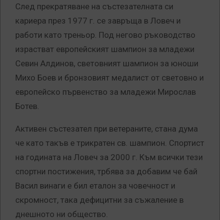
След прекратяване на състезателната си
кариера през 1977 г. се завръща в Ловеч и
работи като треньор. Под негово ръководство
израстват европейският шампион за младежи
Севин Алдинов, световният шампион за юноши
Михо Боев и бронзовият медалист от световно и
европейско първенство за младежи Мирослав
Ботев.
Активен състезател при ветераните, стана дума
че като такъв е трикратен св. шампион. Спортист
на годината на Ловеч за 2000 г. Към всички тези
спортни постижения, трбява за добавим че бай
Васил винаги е бил еталон за човечност и
скромност, така дефицитни за съжаление в
днешното ни общество.