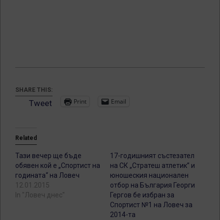
SHARE THIS:
Print
Email
Tweet
Related
Тази вечер ще бъде
17-годишният състезател
обявен кой е „Спортист на
на СК „Стратеш атлетик” и
годината“ на Ловеч
юношеския национален
12.01.2015
отбор на България Георги
In "Ловеч днес"
Гергов бе избран за
Спортист №1 на Ловеч за
2014-та