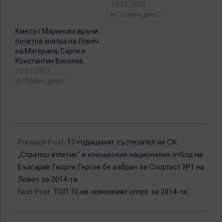
13.01.2015
In "Ловеч днес"
Кметът Маринова връчи
почетна значка на Ловеч
на Магерана, Сарти и
Константин Василев
10.01.2017
In "Ловеч днес"
2015-
01-
Previous Post:
17-годишният състезател на СК
13
„Стратеш атлетик” и юношеския национален отбор на
България Георги Гергов бе избран за Спортист №1 на
Ловеч за 2014-та
Next Post:
ТОП 10 на ловешкият спорт за 2014-та