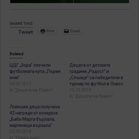
SHARE THIS:
Print
Email
Tweet
Related
ЦДГ „Зора” спечели
Децата от детските
футболната купа „Първи
градини „Радост” и
юни”
„Слънце” са победители в
04.06.2012
турнир по футбол в Ловеч
In "Децата на Ловеч"
15.10.2019
In "Децата на Ловеч"
Ловешки деца получиха
42 награди от конкурса
„Баба Марта бързала,
мартеници вързала“
02.03.2014
In "Ловеч днес"