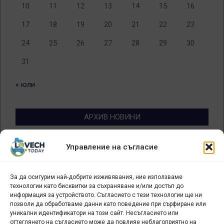
10
11
12
13
14
15
16
17
18
19
20
21
22
23
24
25
26
27
28
29
30
31
« юли
АРХИВ НОВИНИ
Архив
Управление на съгласие
новини
За да осигурим най-добрите изживявания, ние използваме
БИЗНЕС
технологии като бисквитки за съхраняване и/или достъп до
информация за устройството. Съгласието с тези технологии ще ни
Арт галерия "Мостове" – магазин за изкуство
позволи да обработваме данни като поведение при сърфиране или
уникални идентификатори на този сайт. Несъгласието или
СЕВЕРОЗАПАДА ИНФОРМАЦИОНЕН БИЗНЕС
оттеглянето на съгласието може да повлияе неблагоприятно на