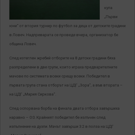
купа
„Първи
юни“ от втория турнир по футбол за деца от детските градини
в Ловеч. Надпреварата се проведе вчера, организатор бе
община Ловеч.
След изтеглен жребий отборите на 8 детски градини бяха
разпределени в две групи, които играха предварителните
мачове по системата всеки срещу всеки. Победител в
първата група стана отборът на ЦДГ „Зора“, а във втората –
на ЦДГ „Мария Сиркова“.
След оспорвана борба на финала двата отбора завършиха
наравно – 0:0. Крайният победител бе излъчен след
изпълнение на дузпи. Мачът завърши 3:2 в полза на ЦДГ