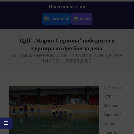
Primary
Последвайте ни
Navigation
Facebook
Viber
Menu
ЦДГ „Мария Сиркова“ победител в
турнира по футбол за деца
BY:
ПАВЛИН ИВАНОВ
ON:
01.06.2013
IN:
ДЕЦАТА
НА ЛОВЕЧ
,
ЛОВЕЧ ДНЕС
Отборът на
ЦДГ
„Мария
Сиркова“
стана
носител на