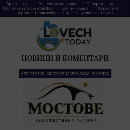
Skip
Връзка с нас
Условия за ползване
Поверителност
Политика за бисквитки (ЕС)
Етичен кодекс
За реклама
to
Парламентарни избори 19.04.2026 – условия и тарифа
content
НОВИНИ И КОМЕНТАРИ
АРТ ГАЛЕРИЯ „МОСТОВЕ“ МАГАЗИН ЗА ИЗКУСТВО