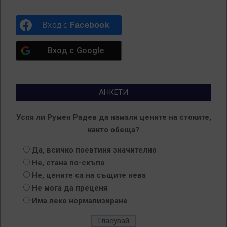
Вход с
Facebook
Вход с
Google
АНКЕТИ
Успя ли Румен Радев да намали цените на стоките,
както обеща?
Да, всичко поевтиня значително
Не, стана по-скъпо
Не, цените са на същите нева
Не мога да преценя
Има леко нормализиране