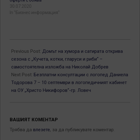
30.07.2020
In "Бизнес информация"
2016-
09-
Previous Post:
Домът на хумора и сатирата открива
02
сезона с „Кучета, котки, гларуси и риби“ –
самостоятелна изложба на Николай Добрев
Next Post:
Безплатни консултации с логопед Даниела
Тодорова 7 – 10 септември в логопедичният кабинет
на ОУ „Христо Никифоров“-гр. Ловеч
ВАШИЯТ КОМЕНТАР
Трябва да
влезете
, за да публикувате коментар.