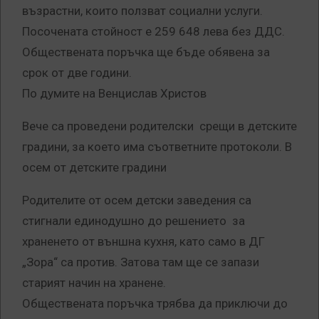
възрастни, които ползват социални услуги.
Посочената стойност е 259 648 лева без ДДС.
Обществената поръчка ще бъде обявена за
срок от две години.
По думите на Венцислав Христов
Вече са проведени родителски срещи в детските
градини, за което има съответните протоколи. В
осем от детските градини
Родителите от осем детски заведения са
стигнали единодушно до решението за
храненето от външна кухня, като само в ДГ
„Зора“ са против. Затова там ще се запази
старият начин на хранене.
Обществената поръчка трябва да приключи до