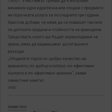
14001. Участникът трябва да е изпълнил
минимум една идентична или сходна с предмета
на поръчката услуга за последните три години.
Христов добави, че няма да се повишат таксите
за детските градини и стойността на хранодена.
Средствата, които ще бъдат изразходвани за
храна, няма да надвишават досегашните
разходи.
„Общината търси по-добро качество на
храненето, по-добър контрол, по-ефективен
контрол и по-ефективно хранене“, заяви
заместник-кметът.
/НЗ/
SHARE THIS: