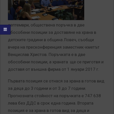
септември, обществена поръчка в две
обособени позиции за доставяне на храна в
детските градини в община Ловеч, съобщи
вчера на пресконференция заместник-кметът
Венцислав Христов. Поръчката е в две
обособени позиции, а храната ще се приготвя и
доставя от външна фирма от 1 януари 2017 г.
Първата позиция се отнася за храна в готов вид
за деца до 3 години и от 3 до 7 години.
Прогнозната стойност на поръчката е 747 638
лева без ДДС в срок една година. Втората
позиция е за храна в готов вид за деца и