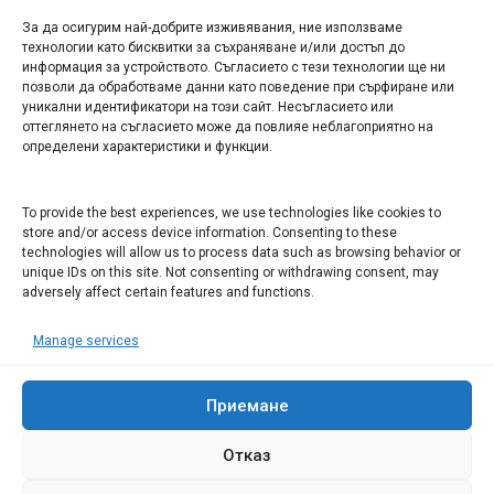
За да осигурим най-добрите изживявания, ние използваме
БИЗНЕС
технологии като бисквитки за съхраняване и/или достъп до
информация за устройството. Съгласието с тези технологии ще ни
Арт галерия "Мостове" – магазин за изкуство
позволи да обработваме данни като поведение при сърфиране или
уникални идентификатори на този сайт. Несъгласието или
СЕВЕРОЗАПАДА ИНФОРМАЦИОНЕН БИЗНЕС
оттеглянето на съгласието може да повлияе неблагоприятно на
ТУРИСТИЧЕСКИ КЛЪСТЕР
определени характеристики и функции.
ИНСТИТУЦИИ В ЛОВЕЧ
To provide the best experiences, we use technologies like cookies to
store and/or access device information. Consenting to these
technologies will allow us to process data such as browsing behavior or
Административен съд Ловеч
unique IDs on this site. Not consenting or withdrawing consent, may
Областна администрация Ловеч
adversely affect certain features and functions.
Община Ловеч
Manage services
ОДМВР Ловеч
Окръжен съд Ловеч
Районен съд Ловеч
Приемане
Отказ