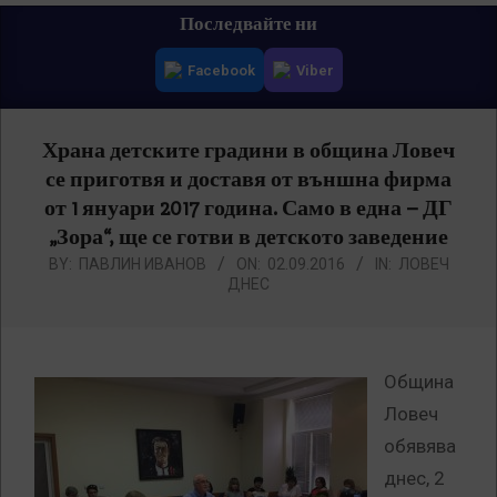
Primary
Последвайте ни
Navigation
Facebook
Viber
Menu
Храна детските градини в община Ловеч
се приготвя и доставя от външна фирма
от 1 януари 2017 година. Само в една – ДГ
„Зора“, ще се готви в детското заведение
BY:
ПАВЛИН ИВАНОВ
ON:
02.09.2016
IN:
ЛОВЕЧ
ДНЕС
Община
Ловеч
обявява
днес, 2