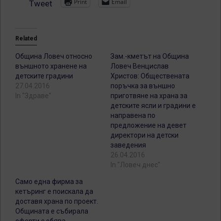
Print
Email
Tweet
Related
Община Ловеч относно
Зам.-кметът на Община
външното хранене на
Ловеч Венцислав
детските градини
Христов: Обществената
27.04.2016
поръчка за външно
In "Здраве"
приготвяне на храна за
детските ясли и градини е
направена по
предложение на девет
директори на детски
заведения
26.04.2016
In "Ловеч днес"
Само една фирма за
кетъринг е поискала да
доставя храна по проект.
Общината е събирала
оферти с обява