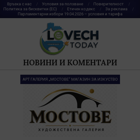
Skip
Връзка с нас
Условия за ползване
Поверителност
Политика за бисквитки (ЕС)
Етичен кодекс
За реклама
to
Парламентарни избори 19.04.2026 – условия и тарифа
content
НОВИНИ И КОМЕНТАРИ
АРТ ГАЛЕРИЯ „МОСТОВЕ“ МАГАЗИН ЗА ИЗКУСТВО