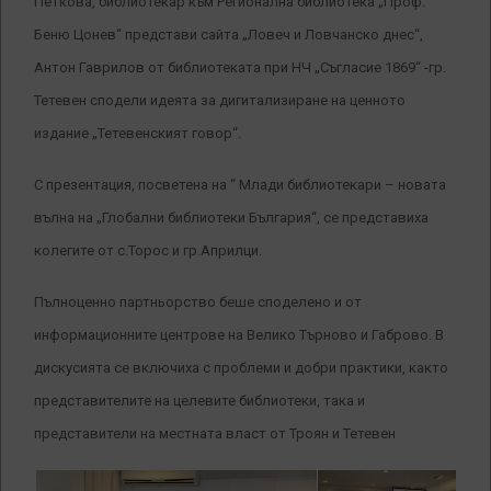
Петкова, библиотекар към Регионална библиотека „Проф.
Беню Цонев“ представи сайта „Ловеч и Ловчанско днес“,
Антон Гаврилов от библиотеката при НЧ „Съгласие 1869“ -гр.
Тетевен сподели идеята за дигитализиране на ценното
издание „Тетевенският говор“.
С презентация, посветена на “ Млади библиотекари – новата
вълна на „Глобални библиотеки България“, се представиха
колегите от с.Торос и гр.Априлци.
Пълноценно партньорство беше споделено и от
информационните центрове на Велико Търново и Габрово. В
дискусията се включиха с проблеми и добри практики, както
представителите на целевите библиотеки, така и
представители на местната власт от Троян и Тетевен