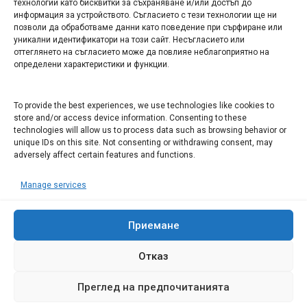
технологии като бисквитки за съхраняване и/или достъп до
информация за устройството. Съгласието с тези технологии ще ни
Арт галерия "Мостове" – магазин за изкуство
позволи да обработваме данни като поведение при сърфиране или
уникални идентификатори на този сайт. Несъгласието или
СЕВЕРОЗАПАДА ИНФОРМАЦИОНЕН БИЗНЕС
оттеглянето на съгласието може да повлияе неблагоприятно на
ТУРИСТИЧЕСКИ КЛЪСТЕР
определени характеристики и функции.
ИНСТИТУЦИИ В ЛОВЕЧ
To provide the best experiences, we use technologies like cookies to
store and/or access device information. Consenting to these
technologies will allow us to process data such as browsing behavior or
Административен съд Ловеч
unique IDs on this site. Not consenting or withdrawing consent, may
adversely affect certain features and functions.
Областна администрация Ловеч
Община Ловеч
Manage services
ОДМВР Ловеч
Окръжен съд Ловеч
Приемане
Районен съд Ловеч
Отказ
Преглед на предпочитанията
© 2008 Ловеч днес - новини и коментари Сайтът е собственост на