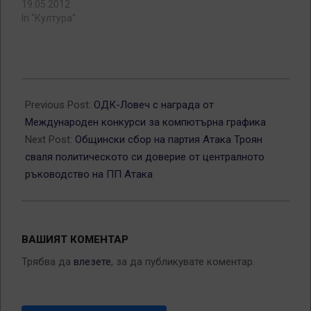
19.05.2012
In "Култура"
2013-
06-
Previous Post:
ОДК-Ловеч с награда от
06
Международен конкурси за компютърна графика
Next Post:
Общински сбор на партия Атака Троян
сваля политическото си доверие от централното
ръководство на ПП Атака
ВАШИЯТ КОМЕНТАР
Трябва да
влезете
, за да публикувате коментар.