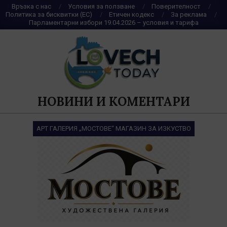
Skip
Връзка с нас
Условия за ползване
Поверителност
Политика за бисквитки (ЕС)
Етичен кодекс
За реклама
to
Парламентарни избори 19.04.2026 – условия и тарифа
content
НОВИНИ И КОМЕНТАРИ
АРТ ГАЛЕРИЯ „МОСТОВЕ“ МАГАЗИН ЗА ИЗКУСТВО