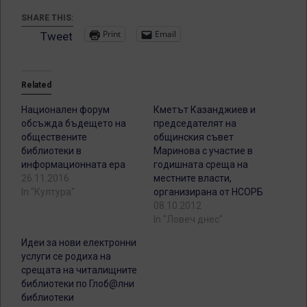
SHARE THIS:
Print
Email
Tweet
Related
Национален форум
Кметът Казанджиев и
обсъжда бъдещето на
председателят на
обществените
общинския съвет
библиотеки в
Маринова с участие в
информационната ера
годишната среща на
26.11.2016
местните власти,
In "Култура"
организирана от НСОРБ
08.10.2012
In "Ловеч днес"
Идеи за нови електронни
услуги се родиха на
срещата на читалищните
библиотеки по Глоб@лни
библиотеки