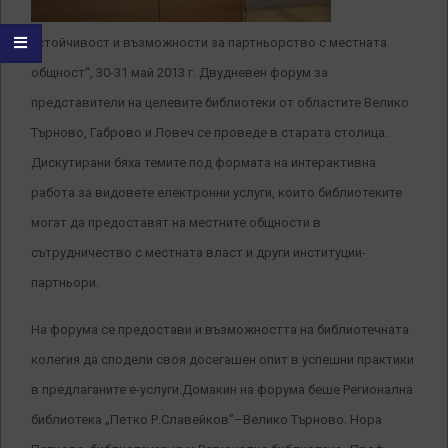
устойчивост и възможности за партньорство с местната
общност“, 30-31 май 2013 г. Двудневен форум за
представители на целевите библиотеки от областите Велико
Търново, Габрово и Ловеч се проведе в старата столица.
Дискутирани бяха темите под формата на интерактивна
работа за видовете електронни услуги, които библиотеките
могат да предоставят на местните общности в
сътрудничество с местната власт и други институции-
партньори.
На форума се предостави и възможността на библиотечната
колегия да сподели своя досегашен опит в успешни практики
в предлаганите е-услуги.Домакин на форума беше Регионална
библиотека „Петко Р.Славейков”–Велико Търново.
Нора