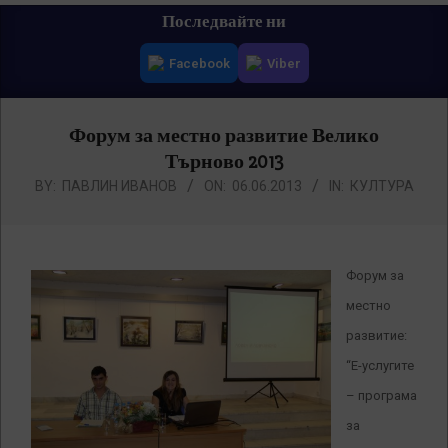
Primary
Последвайте ни
Navigation
Facebook
Viber
Menu
Форум за местно развитие Велико
Търново 2013
BY:
ПАВЛИН ИВАНОВ
ON:
06.06.2013
IN:
КУЛТУРА
Форум за
местно
развитие:
“Е-услугите
– програма
за