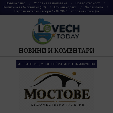
Skip
Връзка с нас
Условия за ползване
Поверителност
Политика за бисквитки (ЕС)
Етичен кодекс
За реклама
to
Парламентарни избори 19.04.2026 – условия и тарифа
content
НОВИНИ И КОМЕНТАРИ
АРТ ГАЛЕРИЯ „МОСТОВЕ“ МАГАЗИН ЗА ИЗКУСТВО