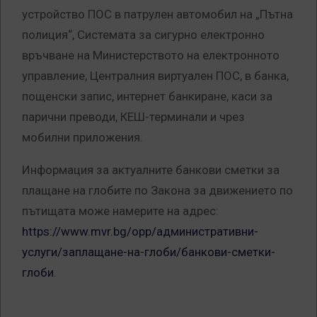
устройство ПОС в патрулен автомобил на „Пътна
полиция“, Системата за сигурно електронно
връчване на Министерството на електронното
управление, Централния виртуален ПОС, в банка,
пощенски запис, интернет банкиране, каси за
парични преводи, КЕШ-терминали и чрез
мобилни приложения.
Информация за актуалните банкови сметки за
плащане на глобите по Закона за движението по
пътищата може намерите на адрес:
https://www.mvr.bg/opp/административни-
услуги/заплащане-на-глоби/банкови-сметки-
глоби
.