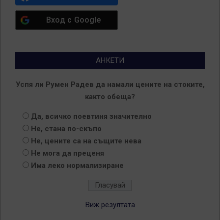
Вход с
Google
АНКЕТИ
Успя ли Румен Радев да намали цените на стоките,
както обеща?
Да, всичко поевтиня значително
Не, стана по-скъпо
Не, цените са на същите нева
Не мога да преценя
Има леко нормализиране
Виж резултата