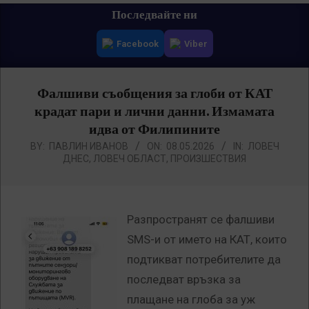
Primary
Последвайте ни
Navigation
Facebook
Viber
Menu
Фалшиви съобщения за глоби от КАТ
крадат пари и лични данни. Измамата
идва от Филипините
BY:
ПАВЛИН ИВАНОВ
ON:
08.05.2026
IN:
ЛОВЕЧ
ДНЕС
,
ЛОВЕЧ ОБЛАСТ
,
ПРОИЗШЕСТВИЯ
Разпространят се фалшиви
SMS-и от името на КАТ, които
подтикват потребителите да
последват връзка за
плащане на глоба за уж