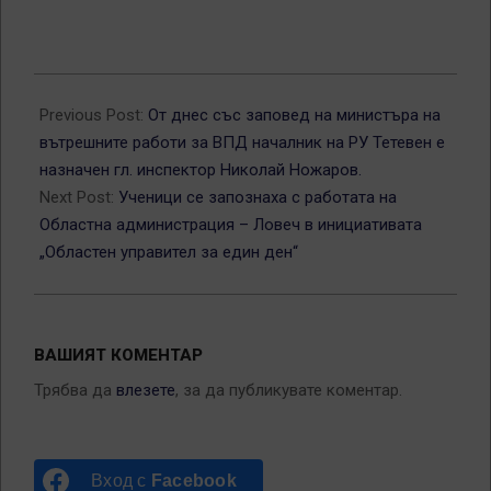
2026-
05-
Previous Post:
От днес със заповед на министъра на
08
вътрешните работи за ВПД началник на РУ Тетевен е
назначен гл. инспектор Николай Ножаров.
Next Post:
Ученици се запознаха с работата на
Областна администрация – Ловеч в инициативата
„Областен управител за един ден“
ВАШИЯТ КОМЕНТАР
Трябва да
влезете
, за да публикувате коментар.
Вход с
Facebook