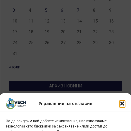
3
4
5
6
7
8
9
10
11
12
13
14
15
16
17
18
19
20
21
22
23
24
25
26
27
28
29
30
31
« юли
АРХИВ НОВИНИ
Архив
Управление на съгласие
новини
За да осигурим най-добрите изживявания, ние използваме
БИЗНЕС
технологии като бисквитки за съхраняване и/или достъп до