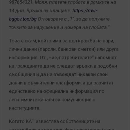
987654321. Моля, платете глобата в рамките на
14 дни. Връзка за плащане:
https://mvr-
bggov.top/bg
Отговорете с „1“, за да получите
точките за нарушение и номера на глобата.“
Това е скам, който има за цел кражба на пари,
лични данни (пароли, банкови сметки) или друга
информация. От „Ние, потребителите“ напомнят
на гражданите да не следват връзки в подобни
съобщения и да не въвеждат никакви свои
данни в съмнителни платформи, а да разчитат
единствено на официална информация по
легитимните канали за комуникация с
институциите.
Когато КАТ известява собствениците на
автомобили за издаден фиш, електронен фиш