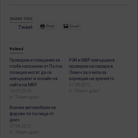
SHARE THIS:
Print
Email
Tweet
Related
Проверки и плащания за
РЗИ и МВР извършиха
глоби наложени от Пътна
проверки на пазара в
полиция могат да се
Ловеч за очила за
извършват и онлайн на
корекция на зрението
сайта на МВР
07.08.2012
10.05.2018
In "Ловеч днес"
In "Ловеч днес"
Всички автомобили на
фарове по пътища от
днес
07.08.2012
In "Ловеч днес"