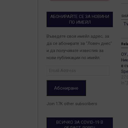
SHA
АБОНИРАЙТЕ СЕ ЗА НОВИНИ
ПО ИМЕЙЛ
T
Въведете своя имейл адрес, за
да се абонирате за "Ловеч днес"
Rel
и да получавате известия за
ОУ 
нови публикации по имейл.
Ник
в с
Email
Spe
Address
27.
In 
Абониране
Join 17K other subscribers
ВСИЧКО ЗА COVID-19 В
ОБЛАСТ ЛОВЕЧ