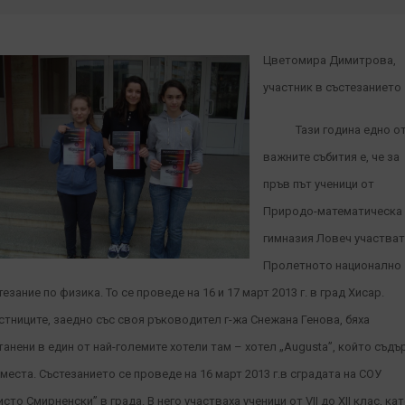
Цветомира Димитрова,
участник в състезанието
Тази година едно о
важните събития е, че за
пръв път ученици от
Природо-математическа
гимназия Ловеч участват
Пролетното национално
тезание по физика. То се проведе на 16 и 17 март 2013 г. в град Хисар.
стниците, заедно със своя ръководител г-жа Снежана Генова, бяха
танени в един от най-големите хотели там – хотел „Augusta”, който съд
 места. Състезанието се проведе на 16 март 2013 г.в сградата на СОУ
исто Смирненски” в града. В него участваха ученици от VII до XII клас, ка