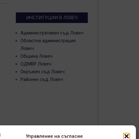
ИНСТИТУЦИИ В ЛОВЕЧ
Административен съд Ловеч
Областна администрация
Ловеч
Община Ловеч
ОДМВР Ловеч
Окръжен съд Ловеч
Районен съд Ловеч
Управление на съгласие