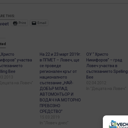
RE THIS:
Print
Email
weet
ated
„Христо
На 22 и 23 март 2019г.
ОУ “ Христо
ифоров” участва
в ПГМЕТ – Ловеч, ще
Никифоров” – град
ъстезанието
се проведе
Ловеч участва в
lling Bee
регионален кръг от
състезанието Spelling
03.2013
националното
Bee
"Децата на Ловеч"
състезание „НАЙ-
02.04.2012
ДОБЪР МЛАД
In "Децата на Ловеч"
АВТОМОНТЬОР И
ВОДАЧ НА МОТОРНО
ПРЕВОЗНО
СРЕДСТВО”
15.03.2019
In "Ловеч днес"