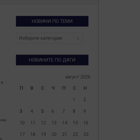
НОВИНИ ПО ТЕМИ
Новини
по
т
теми
НОВИНИТЕ ПО ДАТИ
август 2026
 в
П
В
С
Ч
П
С
Н
1
2
3
4
5
6
7
8
9
ържа
10
11
12
13
14
15
16
17
18
19
20
21
22
23
то