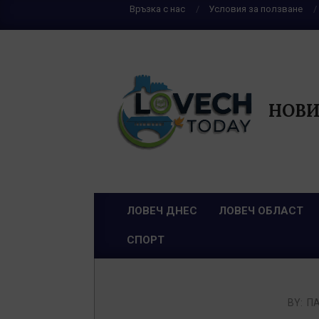
Skip
Връзка с нас
Условия за ползване
to
content
НОВИ
ЛОВЕЧ ДНЕС
ЛОВЕЧ ОБЛАСТ
Primary
СПОРТ
Navigation
Menu
BY:
П