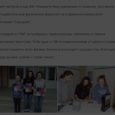
ият им брой е над 400.
Учениците бяха оценявани от комисия, съставена 
подаватели във физическия факултет на Софийския университет
.Климент Охридски”.
стниците от ПМГ се прибраха с първа награда, спечелена от Ирина
ентинова Христова. Тя бе една от 68-те седмокласници от цялата страна
азали знанията си по физика. Всички в училището са радостни, благода
орди да имат ученик с такъв талант.