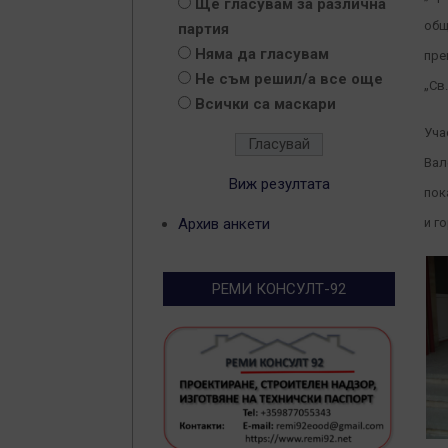
Ще гласувам за различна
общ
партия
Няма да гласувам
пре
Не съм решил/а все още
„Св
Всички са маскари
Уча
Вал
Виж резултата
пок
Архив анкети
и г
РЕМИ КОНСУЛТ-92