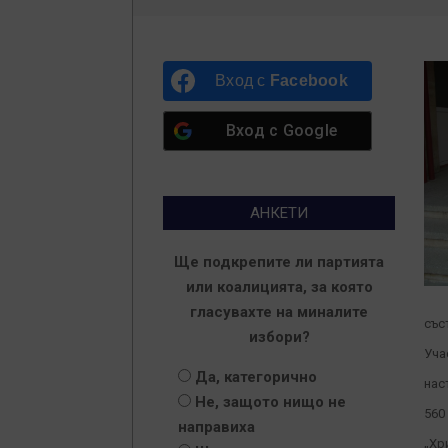
Вход с
Facebook
Вход с
Google
АНКЕТИ
Ще подкрепите ли партията
или коалицията, за която
гласувахте на миналите
със
избори?
Уча
Да, категорично
нас
Не, защото нищо не
560
направиха
„Хр