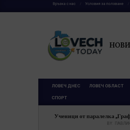
Skip
Връзка с нас
Условия за ползване
to
content
НОВИ
ЛОВЕЧ ДНЕС
ЛОВЕЧ ОБЛАСТ
Primary
СПОРТ
Navigation
Menu
Ученици от паралелка „Граф
BY:
ПАВЛИ