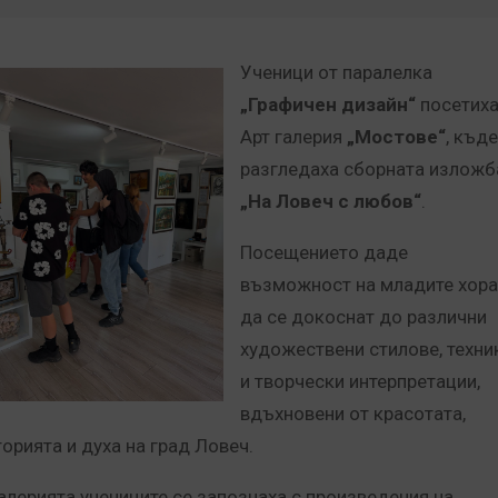
Ученици от паралелка
„Графичен дизайн“
посетих
Арт галерия
„Мостове“
, къд
разгледаха сборната изложб
„На Ловеч с любов“
.
Посещението даде
възможност на младите хора
да се докоснат до различни
художествени стилове, техни
и творчески интерпретации,
вдъхновени от красотата,
торията и духа на град Ловеч.
галерията учениците се запознаха с произведения на