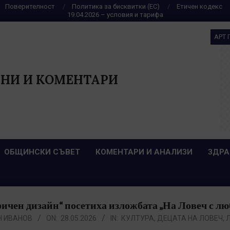
Поверителност
Политика за бисквитки (ЕС)
Етичен кодекс
19.04.2026 – условия и тарифа
АРТ 
НИ И КОМЕНТАРИ
ОБЩИНСКИ СЪВЕТ
КОМЕНТАРИ И АНАЛИЗИ
ЗДРА
ичен дизайн“ посетиха изложбата „На Ловеч с люб
Н ИВАНОВ
ON:
28.05.2026
IN:
КУЛТУРА
,
ДЕЦАТА НА ЛОВЕЧ
,