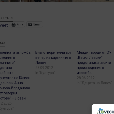
RE THIS:
Print
Email
weet
ated
лейната изложба
Благотворителна арт
Млади творци от ОУ
рмония в
вечер на картините в
„Васил Левски“
личното“
Ловеч
представиха своите
дставя
23.09.2012
произведения в
щабното
In "Култура"
изложба
рчество на Юлиан
28.06.2012
данов и Анна
In "Децата на Ловеч"
онова-Йорданова
рт галерия
стове“ – Ловеч
12.2025
"Култура"