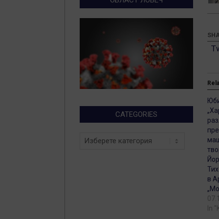
SHA
T
Rel
Юби
„Ха
CATEGORIES
раз
пре
Categories
ма
тво
Йор
Тих
в А
„Мо
07.
In 