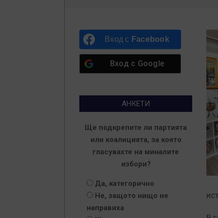
Вход с
Facebook
Вход с
Google
АНКЕТИ
Ще подкрепите ли партията
или коалицията, за която
гласувахте на миналите
избори?
Да, категорично
ис
Не, защото нищо не
направиха
В 