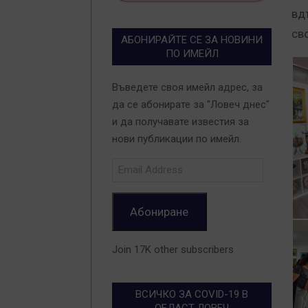
вд
св
АБОНИРАЙТЕ СЕ ЗА НОВИНИ
ПО ИМЕЙЛ
Въведете своя имейл адрес, за
да се абонирате за "Ловеч днес"
и да получавате известия за
нови публикации по имейл.
Email
Address
Абониране
Join 17K other subscribers
ВСИЧКО ЗА COVID-19 В
ОБЛАСТ ЛОВЕЧ