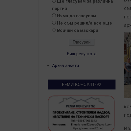
Ще гласувам за различна
съ
партия
Няма да гласувам
по
Не съм решил/а все още
ар
Всички са маскари
Виж резултата
Архив анкети
РЕМИ КОНСУЛТ-92
ко
по
Из