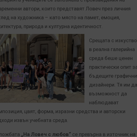
временни автори,
които представят Ловеч през личния
глед на художника – като място на памет, емоция,
хитектура, природа и културна
идентичност.
Срещата с изкуств
в реална галерийна
среда беше ценен
практически опит з
бъдещите графични
дизайнери. Тя им д
възможност да
наблюдават
мпозиция, цвят, форма, изразни средства и авторски
дходи извън учебната среда.
ложбата
„На Ловеч с любов“
се превърна в източник на