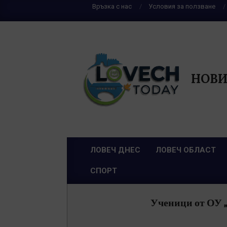
Skip
Връзка с нас
Условия за ползване
to
content
НОВИ
ЛОВЕЧ ДНЕС
ЛОВЕЧ ОБЛАСТ
Primary
СПОРТ
Navigation
Menu
Ученици от ОУ „