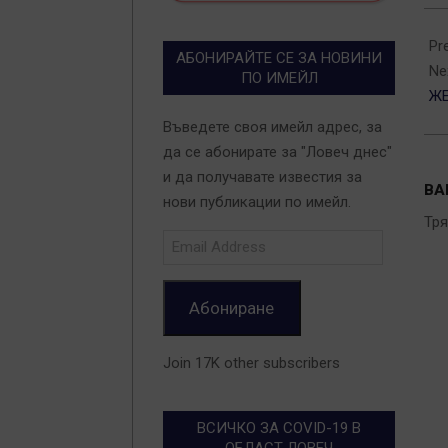
201
05-
Pr
АБОНИРАЙТЕ СЕ ЗА НОВИНИ
31
Ne
ПО ИМЕЙЛ
ЖЕ
Въведете своя имейл адрес, за
да се абонирате за "Ловеч днес"
и да получавате известия за
ВА
нови публикации по имейл.
Тр
Email
Address
Абониране
Join 17K other subscribers
ВСИЧКО ЗА COVID-19 В
ОБЛАСТ ЛОВЕЧ