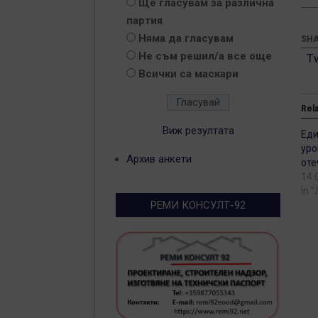
Ще гласувам за различна
партия
Няма да гласувам
SHA
Не съм решил/а все още
T
Всички са маскари
Rel
Виж резултата
Еди
уро
Архив анкети
оте
14.
In 
РЕМИ КОНСУЛТ-92