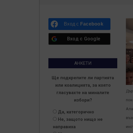
Вход с
Facebook
Вход с
Google
АНКЕТИ
Ще подкрепите ли партията
или коалицията, за която
Дър
гласувахте на миналите
избори?
пок
Ала
Да, категорично
въз
Не, защото нищо не
направиха
инс