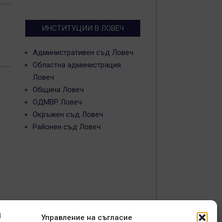
ИНСТИТУЦИИ В ЛОВЕЧ
Административен съд Ловеч
Областна администрация
Ловеч
Община Ловеч
ОДМВР Ловеч
Окръжен съд Ловеч
Районен съд Ловеч
Управление на съгласие