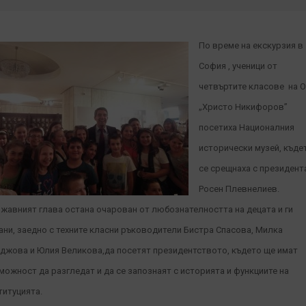
По време на екскурзия в
София , ученици от
четвъртите класове на 
„Христо Никифоров”
посетиха Националния
исторически музей, къде
се срещнаха с президент
Росен Плевнелиев.
жавният глава остана очарован от любознателността на децата и ги
ани, заедно с техните класни ръководители Бистра Спасова, Милка
джова и Юлия Великова,да посетят президентството, където ще имат
можност да разгледат и да се запознаят с историята и функциите на
титуцията
.