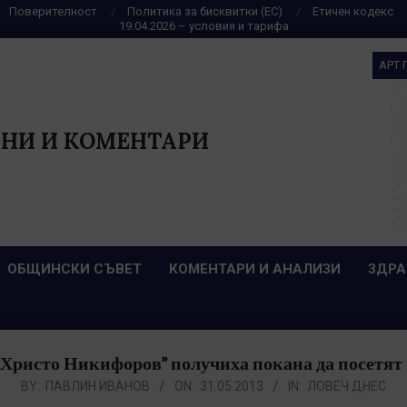
Поверителност
Политика за бисквитки (ЕС)
Етичен кодекс
19.04.2026 – условия и тарифа
АРТ 
НИ И КОМЕНТАРИ
ОБЩИНСКИ СЪВЕТ
КОМЕНТАРИ И АНАЛИЗИ
ЗДРА
Христо Никифоров” получиха покана да посетят
BY:
ПАВЛИН ИВАНОВ
ON:
31.05.2013
IN:
ЛОВЕЧ ДНЕС