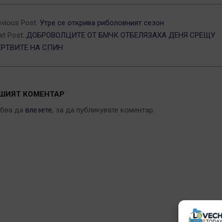
3-
evious Post:
Утре се открива риболовният сезон
xt Post:
ДОБРОВОЛЦИТЕ ОТ БМЧК ОТБЕЛЯЗАХА ДЕНЯ СРЕЩУ
РТВИТЕ НА СПИН
ШИЯТ КОМЕНТАР
ябва да
влезете
, за да публикувате коментар.