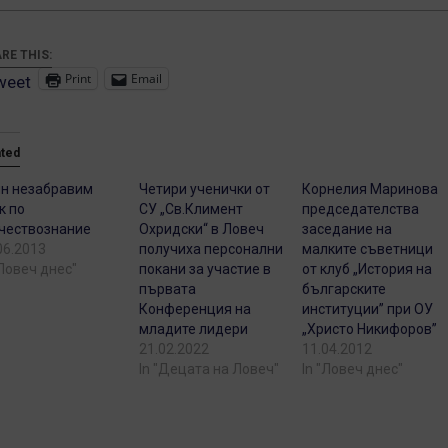
RE THIS:
Print
Email
weet
ated
н незабравим
Четири ученички от
Корнелия Маринова
к по
СУ „Св.Климент
председателства
чествознание
Охридски“ в Ловеч
заседание на
06.2013
получиха персонални
малките съветници
"Ловеч днес"
покани за участие в
от клуб „История на
първата
българските
Конференция на
институции” при ОУ
младите лидери
„Христо Никифоров”
21.02.2022
11.04.2012
In "Децата на Ловеч"
In "Ловеч днес"