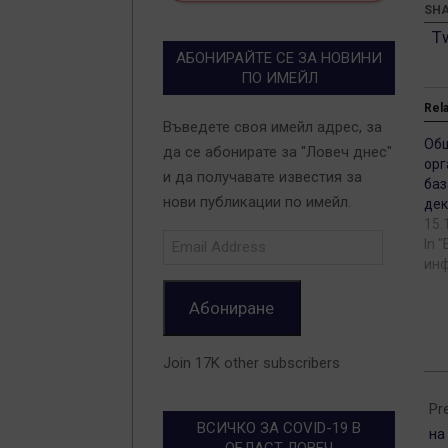
SHA
T
АБОНИРАЙТЕ СЕ ЗА НОВИНИ
ПО ИМЕЙЛ
Rel
Въведете своя имейл адрес, за
Об
да се абонирате за "Ловеч днес"
орг
и да получавате известия за
баз
нови публикации по имейл.
де
15.
Email
In 
Address
ин
Абониране
Join 17K other subscribers
202
12-
Pr
ВСИЧКО ЗА COVID-19 В
17
на
ОБЛАСТ ЛОВЕЧ