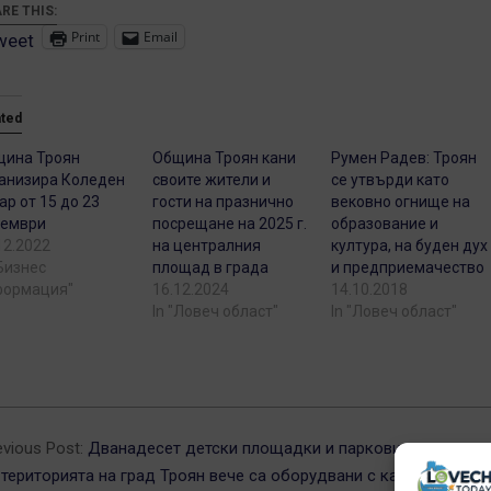
RE THIS:
Print
Email
weet
ated
щина Троян
Община Троян кани
Румен Радев: Троян
анизира Коледен
своите жители и
се утвърди като
ар от 15 до 23
гости на празнично
вековно огнище на
кември
посрещане на 2025 г.
образование и
12.2022
на централния
култура, на буден дух
"Бизнес
площад в града
и предприемачество
формация"
16.12.2024
14.10.2018
In "Ловеч област"
In "Ловеч област"
5-
evious Post:
Дванадесет детски площадки и паркови пространс
 територията на град Троян вече са оборудвани с камери за