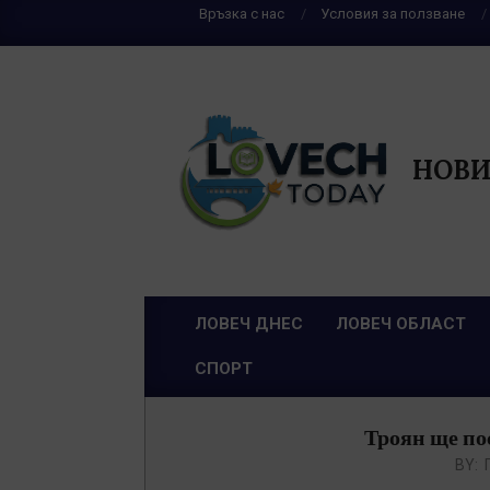
Skip
Връзка с нас
Условия за ползване
to
content
НОВИ
ЛОВЕЧ ДНЕС
ЛОВЕЧ ОБЛАСТ
Primary
СПОРТ
Navigation
Menu
Троян ще по
BY: