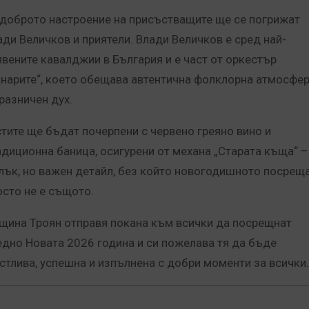
 доброто настроение на присъстващите ще се погрижат
ади Величков и приятели.
Влади Величков е сред най-
явените кавалджии в България и е част от оркестър
анарите“, което обещава автентична фолклорна атмосфе
празничен дух.
стите ще бъдат почерпени с червено греяно вино и
адиционна баница, осигурени от механа „Старата къща“ –
лък, но важен детайл, без който новогодишното посрещ
осто не е същото.
щина Троян отправя покана към всички да посрещнат
едно Новата 2026 година и си пожелава тя да бъде
стлива, успешна и изпълнена с добри моменти за всички.