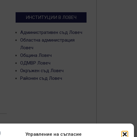
ИНСТИТУЦИИ В ЛОВЕЧ
Административен съд Ловеч
Областна администрация
Ловеч
Община Ловеч
ОДМВР Ловеч
Окръжен съд Ловеч
Районен съд Ловеч
тва
Управление на съгласие