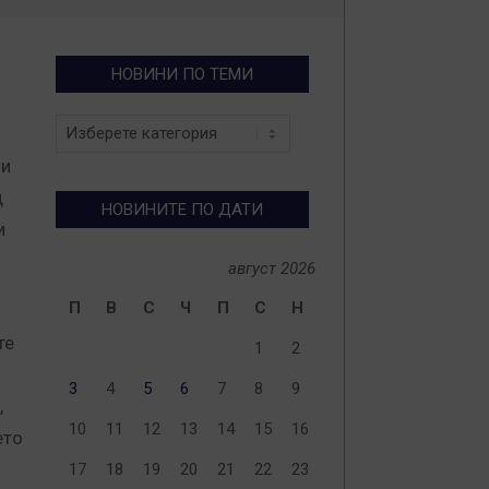
НОВИНИ ПО ТЕМИ
Новини
по
ли
теми
д
НОВИНИТЕ ПО ДАТИ
и
август 2026
П
В
С
Ч
П
С
Н
те
1
2
3
4
5
6
7
8
9
,
10
11
12
13
14
15
16
ето
17
18
19
20
21
22
23