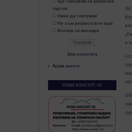
Ще гласувам за различна
За
партия
Няма да гласувам
Вл
Не съм решил/а все още
из
Всички са маскари
„К
и 
Виж резултата
Го
тр
Архив анкети
ма
пр
РЕМИ КОНСУЛТ-92
Об
за
ща