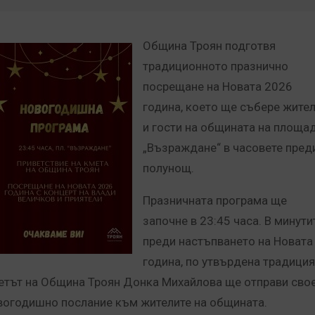
Община Троян подготвя
традиционното празнично
посрещане на Новата 2026
година, което ще събере жите
и гости на общината на площа
„Възраждане“ в часовете пред
полунощ.
Празничната програма ще
започне в 23:45 часа. В минути
преди настъпването на Новата
година, по утвърдена традиция
етът на Община Троян Донка Михайлова ще отправи сво
вогодишно послание към жителите на общината.