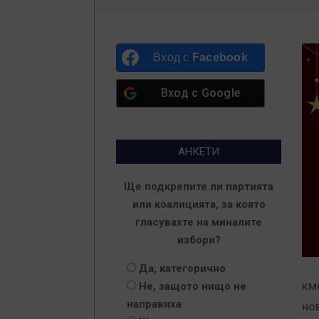
Вход с
Facebook
Вход с
Google
АНКЕТИ
Ще подкрепите ли партията
или коалицията, за която
гласувахте на миналите
избори?
Да, категорично
км
Не, защото нищо не
направиха
но