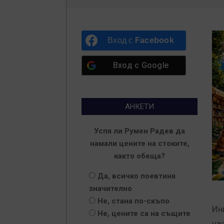
Вход с
Facebook
Вход с
Google
АНКЕТИ
Успя ли Румен Радев да
намали цените на стоките,
както обеща?
Да, всичко поевтиня
значително
Не, стана по-скъпо
Ин
Не, цените са на същите
на