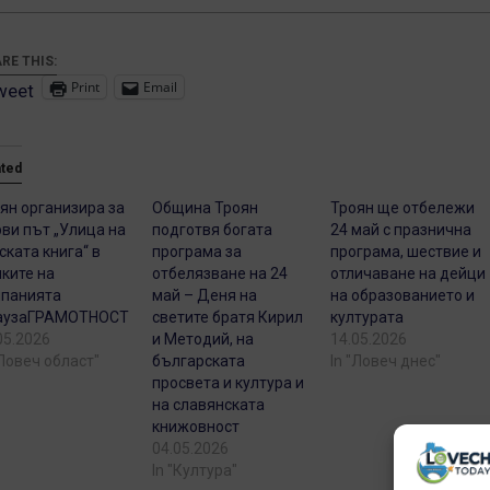
RE THIS:
Print
Email
weet
ated
ян организира за
Община Троян
Троян ще отбележи
ви път „Улица на
подготвя богата
24 май с празнична
ската книга“ в
програма за
програма, шествие и
ките на
отбелязване на 24
отличаване на дейци
панията
май – Деня на
на образованието и
аузаГРАМОТНОСТ
светите братя Кирил
културата
05.2026
и Методий, на
14.05.2026
"Ловеч област"
българската
In "Ловеч днес"
просвета и култура и
на славянската
книжовност
04.05.2026
In "Култура"