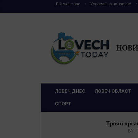
Skip
Връзка с нас
Условия за ползване
to
content
НОВИ
ЛОВЕЧ ДНЕС
ЛОВЕЧ ОБЛАСТ
Primary
СПОРТ
Navigation
Menu
Троян орга
BY: