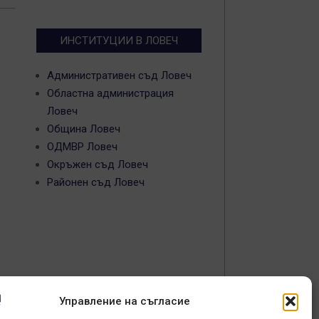
ИНСТИТУЦИИ В ЛОВЕЧ
Административен съд Ловеч
Областна администрация
Ловеч
Община Ловеч
ОДМВР Ловеч
Окръжен съд Ловеч
Районен съд Ловеч
Управление на съгласие