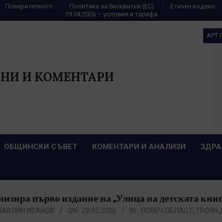
Поверителност
Политика за бисквитки (ЕС)
Етичен кодекс
19.04.2026 – условия и тарифа
АРТ 
НИ И КОМЕНТАРИ
ОБЩИНСКИ СЪВЕТ
КОМЕНТАРИ И АНАЛИЗИ
ЗДРА
низира първо издание на „Улица на детската книга
ПАВЛИН ИВАНОВ
ON:
22.05.2026
IN:
ЛОВЕЧ ОБЛАСТ
,
ТРОЯН 