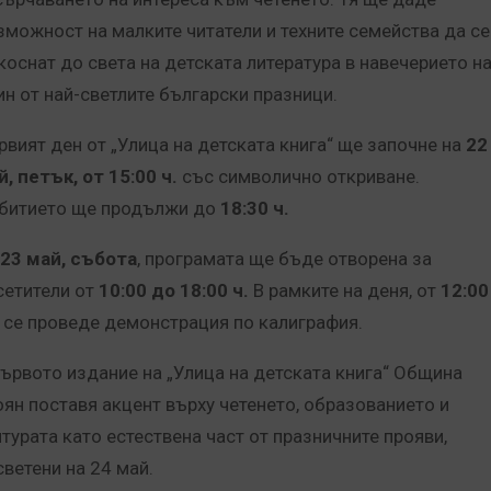
зможност на малките читатели и техните семейства да се
коснат до света на детската литература в навечерието н
ин от най-светлите български празници.
рвият ден от „Улица на детската книга“ ще започне на
22
й, петък, от 15:00 ч.
със символично откриване.
битието ще продължи до
18:30 ч.
23 май, събота
, програмата ще бъде отворена за
сетители от
10:00 до 18:00 ч.
В рамките на деня, от
12:00
 се проведе демонстрация по калиграфия.
първото издание на „Улица на детската книга“ Община
оян поставя акцент върху четенето, образованието и
лтурата като естествена част от празничните прояви,
светени на 24 май.