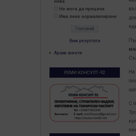
нева
въ
Не мога да преценя
Има леко нормализиране
до
ед
Пъ
Виж резултата
ма
Архив анкети
Съ
На
РЕМИ КОНСУЛТ-92
по
ще
С 
Тр
ку
по