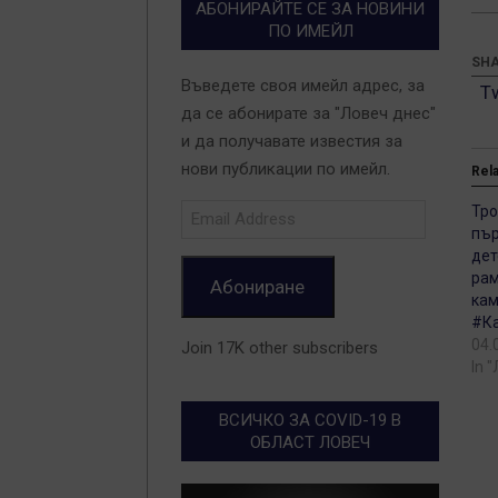
АБОНИРАЙТЕ СЕ ЗА НОВИНИ
ПО ИМЕЙЛ
SHA
Въведете своя имейл адрес, за
T
да се абонирате за "Ловеч днес"
и да получавате известия за
нови публикации по имейл.
Rel
Email
Тро
Address
пър
дет
рам
Абониране
кам
#К
04.
Join 17K other subscribers
In 
ВСИЧКО ЗА COVID-19 В
ОБЛАСТ ЛОВЕЧ