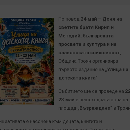
По повод
24 май – Деня на
светите братя Кирил и
Методий, българската
просвета и култура и на
славянската книжовност
,
Община Троян организира
първото издание на
„Улица на
детската книга“
.
Събитието ще се проведе на
22
23 май
в пешеходната зона на
площад
„Възраждане“
в Троян
ициативата е насочена към децата, книгите и
сърчаването на интереса към четенето.
Тя ще даде