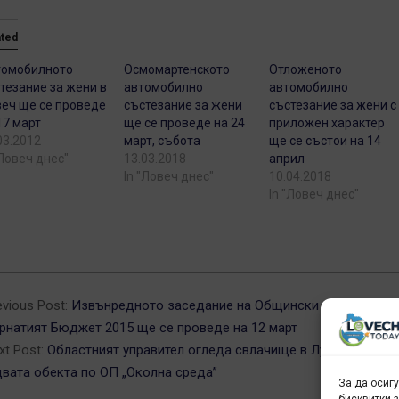
ated
томобилното
Осмомартенското
Отложеното
тезание за жени в
автомобилно
автомобилно
еч ще се проведе
състезание за жени
състезание за жени с
17 март
ще се проведе на 24
приложен характер
03.2012
март, събота
ще се състои на 14
"Ловеч днес"
13.03.2018
април
In "Ловеч днес"
10.04.2018
In "Ловеч днес"
5-
evious Post:
Извънредното заседание на Общински съвет за
рнатият Бюджет 2015 ще се проведе на 12 март
xt Post:
Областният управител огледа свлачище в Луковит, посе
двата обекта по ОП „Околна среда”
За да осиг