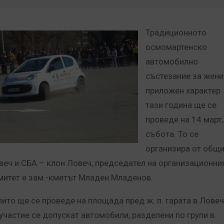
Традиционното
осмомартенско
автомобилно
състезание за жени
приложен характер
тази година ще се
проведе на 14 март,
събота. То се
организира от общ
веч и СБА – клон Ловеч, председател на организационни
митет е зам.-кметът Младен Младенов.
лито ще се проведе на площада пред ж. п. гарата в Ловеч
 участие се допускат автомобили, разделени по групи в