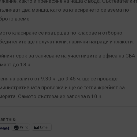
ижение, както и пренасяне на чаша с вода. Състезателки
пълняват два манша, като за класирането се взема по-
брото време.
мото класиране се извършва по класове и отборно.
бедителите ще получат купи, парични награди и плакети.
айният срок за записване на участниците в офиса на СБА 
март до 18 ч.
еня на ралито от 9.30 ч. до 9.45 ч. ще се проведе
министративната проверка и ще се тегли жребият за
мерата. Самото състезание започва в 10 ч.
RE THIS:
Print
Email
weet