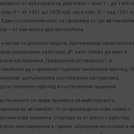
висимост от кубатурата на двигателя – клас I – до 1400 к
 клас II – от 1401 до 1600 куб. см, и клас III – над 1601 к
. Един състезателен клас се сформира от три автомобила
бор – от най-малко два автомобила.
 участие се допускат водачи, притежаващи свидетелств
правоуправление, категория „В“, като трябва да имат и
довна застраховка „Гражданска отговорност“, а
томобилът да е преминал годишен технически преглед. Н
 изискват допълнителна състезателна застраховка,
едсъстезателен преглед и състезателни лицензии.
състезанието се прави проверка на майсторското
равление на автомобил, то се провежда по нова схема с
лючени нови елементи. Стартира се от място с работещ
игател, има паркиране в гаражи, обръщане на посоката н