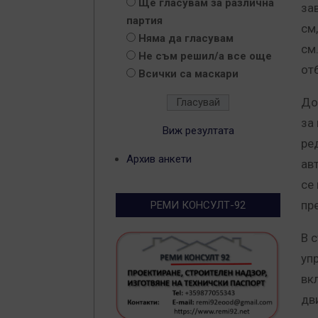
Ще гласувам за различна
за
партия
см,
Няма да гласувам
см
Не съм решил/а все още
от
Всички са маскари
До
за 
Виж резултата
ре
Архив анкети
ав
се
пр
РЕМИ КОНСУЛТ-92
В 
уп
вк
дв