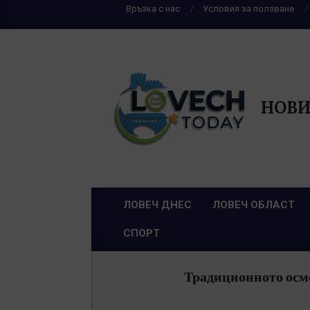
Skip
Връзка с нас
Условия за ползване
to
content
НОВИ
ЛОВЕЧ ДНЕС
ЛОВЕЧ ОБЛАСТ
Primary
СПОРТ
Navigation
Menu
Традиционното осмо