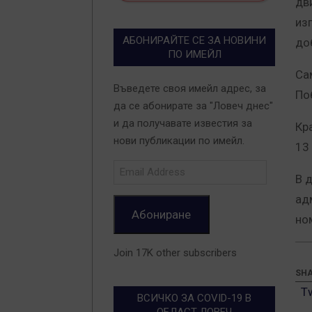
дв
из
АБОНИРАЙТЕ СЕ ЗА НОВИНИ
до
ПО ИМЕЙЛ
Са
Въведете своя имейл адрес, за
По
да се абонирате за "Ловеч днес"
и да получавате известия за
Кр
нови публикации по имейл.
13 
Email
В д
Address
ад
Абониране
но
Join 17K other subscribers
SHA
T
ВСИЧКО ЗА COVID-19 В
ОБЛАСТ ЛОВЕЧ