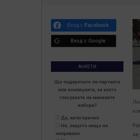
Вход с
Facebook
Вход с
Google
АНКЕТИ
Ще подкрепите ли партията
или коалицията, за която
гласувахте на миналите
Ло
избори?
ко
Да, категорично
Ра
Не, защото нищо не
направиха
за