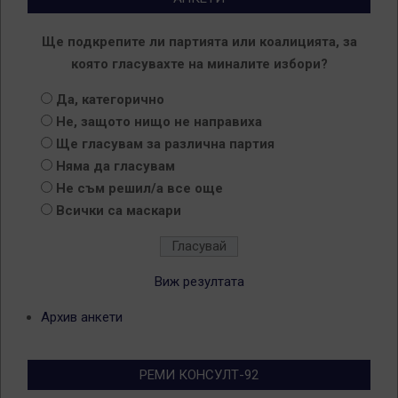
Ще подкрепите ли партията или коалицията, за
която гласувахте на миналите избори?
Да, категорично
Не, защото нищо не направиха
Ще гласувам за различна партия
Няма да гласувам
Не съм решил/а все още
Всички са маскари
Виж резултата
Архив анкети
РЕМИ КОНСУЛТ-92