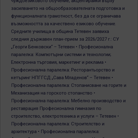
чуждоезиковото обучение, акцентирайки върху
засилването на общообразователната подготовка и
функционалната грамотност, без да се ограничава
възможността за качествено езиково обучение.
Средните училища в община Тетевен заявиха
следния държавен план-прием за 2026/2027 г.: СУ
„Георги Бенковски“ – Тетевен • Професионална
паралелка: Компютърни системи и технологии;
Електронна търговия, маркетинг и реклама •
Професионална паралелка: Ресторантьорство и
кетъринг НПГГСД „Сава Младенов“ – Тетевен •
Професионална паралелка: Стопанисване на горите и
Механизация на горското стопанство •
Професионална паралелка: Мебелно производство и
реставрация Професионална гимназия по
строителство, електротехника и услуги – Тетевен •
Професионална паралелка: Строителство и
архитектура • Професионална паралелка: