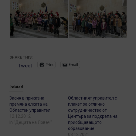
SHARE THIS:
Print
Email
Tweet
Related
Засия в приказна
Областният управител с
премяна елхата на
плакет за отлично
Областен управител
сътрудничество от
12.12.2012
Центъра за подкрепа на
In "Децата на Ловеч"
приобщаващото
образование
03.12.2021