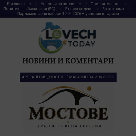
Skip
Връзка с нас
Условия за ползване
Поверителност
Политика за бисквитки (ЕС)
Етичен кодекс
За реклама
to
Парламентарни избори 19.04.2026 – условия и тарифа
content
НОВИНИ И КОМЕНТАРИ
АРТ ГАЛЕРИЯ „МОСТОВЕ“ МАГАЗИН ЗА ИЗКУСТВО