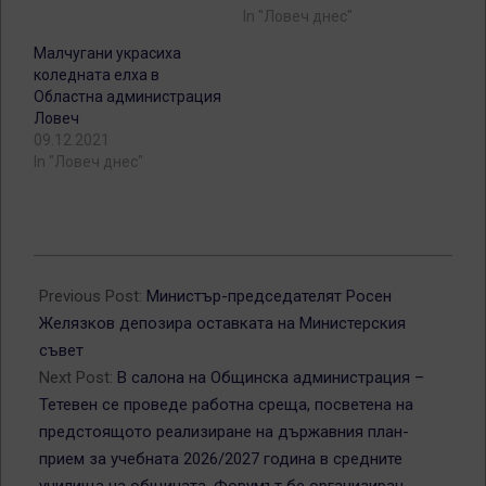
In "Ловеч днес"
Малчугани украсиха
коледната елха в
Областна администрация
Ловеч
09.12.2021
In "Ловеч днес"
2025-
12-
Previous Post:
Министър-председателят Росен
11
Желязков депозира оставката на Министерския
съвет
Next Post:
В салона на Общинска администрация –
Тетевен се проведе работна среща, посветена на
предстоящото реализиране на държавния план-
прием за учебната 2026/2027 година в средните