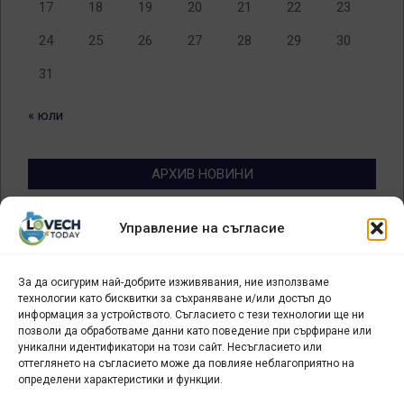
17
18
19
20
21
22
23
24
25
26
27
28
29
30
31
« юли
АРХИВ НОВИНИ
Архив
Управление на съгласие
новини
За да осигурим най-добрите изживявания, ние използваме
БИЗНЕС
технологии като бисквитки за съхраняване и/или достъп до
информация за устройството. Съгласието с тези технологии ще ни
Арт галерия "Мостове" – магазин за изкуство
позволи да обработваме данни като поведение при сърфиране или
уникални идентификатори на този сайт. Несъгласието или
СЕВЕРОЗАПАДА ИНФОРМАЦИОНЕН БИЗНЕС
оттеглянето на съгласието може да повлияе неблагоприятно на
ТУРИСТИЧЕСКИ КЛЪСТЕР
определени характеристики и функции.