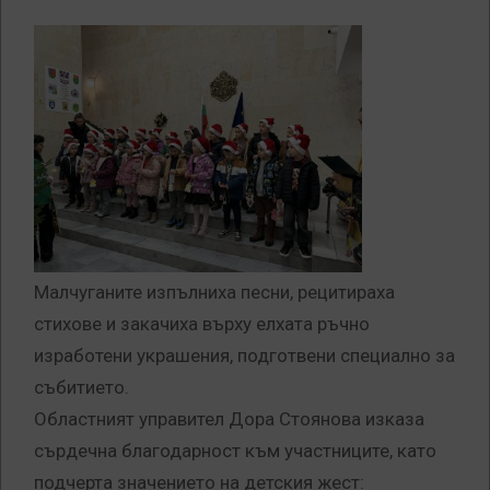
Малчуганите изпълниха песни, рецитираха
стихове и закачиха върху елхата ръчно
изработени украшения, подготвени специално за
събитието.
Областният управител Дора Стоянова изказа
сърдечна благодарност към участниците, като
подчерта значението на детския жест: