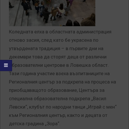
Коледната елха в областната администрация
отново засия, след като бе украсена по
утвърдената традиция – в първите дни на
декември това да сторят деца от различни
образователни центрове в Ловешка област.
Тази година участие взеха възпитаниците на
Регионалния център за подкрепа на процеса на
приобщаващото образование, Центъра за
специална образователна подкрепа „Васил
Левски“, клубът по народни танци „Играй с мен“
към Регионалния център, както и децата от
детска градина „Зора“.