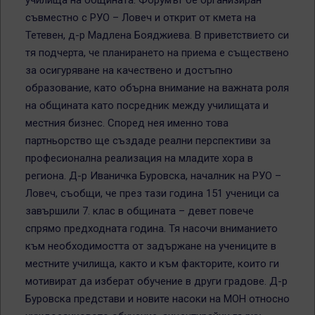
училища на общината. Форумът бе организиран
съвместно с РУО – Ловеч и открит от кмета на
Тетевен, д-р Мадлена Бояджиева. В приветствието си
тя подчерта, че планирането на приема е съществено
за осигуряване на качествено и достъпно
образование, като обърна внимание на важната роля
на общината като посредник между училищата и
местния бизнес. Според нея именно това
партньорство ще създаде реални перспективи за
професионална реализация на младите хора в
региона. Д-р Иваничка Буровска, началник на РУО –
Ловеч, съобщи, че през тази година 151 ученици са
завършили 7. клас в общината – девет повече
спрямо предходната година. Тя насочи вниманието
към необходимостта от задържане на учениците в
местните училища, както и към факторите, които ги
мотивират да изберат обучение в други градове. Д-р
Буровска представи и новите насоки на МОН относно