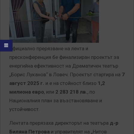
официално прерязване на лента и
пресконференция бе финализиран проектът за
енергийна ефективност на Драматичен театър
„Борис Луканов“ в Ловеч. Проектът стартира на
7
август 2025 г.
и е на стойност близо
1,2
милиона евро
, или
2 283 218 лв.
, по
Националния план за възстановяване и
устойчивост.
Лентата прерязаха директорът на театъра
д-р
Биляна Петрова
и управителят на „Нитов