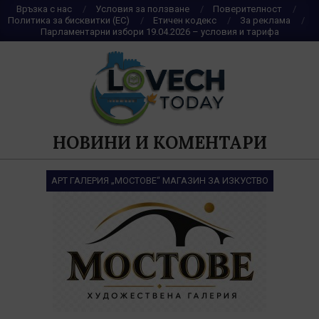
Skip
Връзка с нас
Условия за ползване
Поверителност
Политика за бисквитки (ЕС)
Етичен кодекс
За реклама
to
Парламентарни избори 19.04.2026 – условия и тарифа
content
НОВИНИ И КОМЕНТАРИ
АРТ ГАЛЕРИЯ „МОСТОВЕ“ МАГАЗИН ЗА ИЗКУСТВО