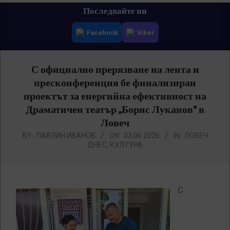
Primary
Последвайте ни
Navigation
Facebook
Viber
Menu
С официално прерязване на лента и
пресконференция бе финализиран
проектът за енергийна ефективност на
Драматичен театър „Борис Луканов“ в
Ловеч
BY:
ПАВЛИН ИВАНОВ
ON:
03.06.2026
IN:
ЛОВЕЧ
ДНЕС
,
КУЛТУРА
С