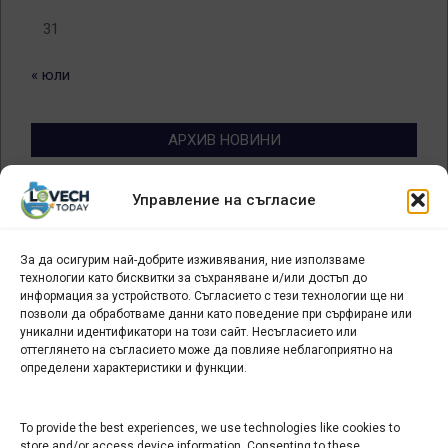
31
« юли
АРХИВ НОВИНИ
Архив
Управление на съгласие
новини
За да осигурим най-добрите изживявания, ние използваме
БИЗНЕС
технологии като бисквитки за съхраняване и/или достъп до
информация за устройството. Съгласието с тези технологии ще ни
Арт галерия "Мостове" – магазин за изкуство
позволи да обработваме данни като поведение при сърфиране или
уникални идентификатори на този сайт. Несъгласието или
СЕВЕРОЗАПАДА ИНФОРМАЦИОНЕН БИЗНЕС
оттеглянето на съгласието може да повлияе неблагоприятно на
ТУРИСТИЧЕСКИ КЛЪСТЕР
определени характеристики и функции.
ИНСТИТУЦИИ В ЛОВЕЧ
To provide the best experiences, we use technologies like cookies to
store and/or access device information. Consenting to these