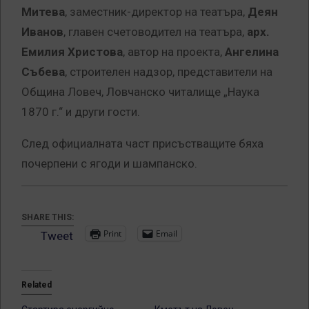
Митева
, заместник-директор на театъра,
Деян
Иванов
, главен счетоводител на театъра,
арх.
Емилия Христова
, автор на проекта,
Ангелина
Събева
, строителен надзор, представители на
Община Ловеч, Ловчанско читалище „Наука
1870 г.“ и други гости.
След официалната част присъстващите бяха
почерпени с ягоди и шампанско.
SHARE THIS:
Print
Email
Tweet
Related