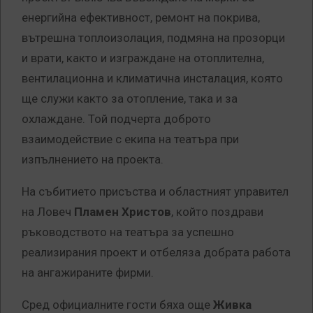
енергийна ефективност, ремонт на покрива,
вътрешна топлоизолация, подмяна на прозорци
и врати, както и изграждане на отоплителна,
вентилационна и климатична инсталация, която
ще служи както за отопление, така и за
охлаждане. Той подчерта доброто
взаимодействие с екипа на театъра при
изпълнението на проекта.
На събитието присъства и областният управител
на Ловеч
Пламен Христов
, който поздрави
ръководството на театъра за успешно
реализирания проект и отбеляза добрата работа
на ангажираните фирми.
Сред официалните гости бяха още
Живка