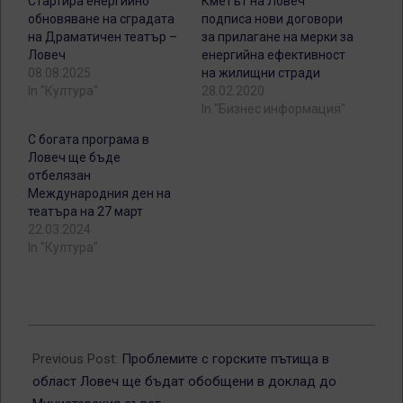
Стартира енергийно
Кметът на Ловеч
обновяване на сградата
подписа нови договори
на Драматичен театър –
за прилагане на мерки за
Ловеч
енергийна ефективност
08.08.2025
на жилищни стради
In "Култура"
28.02.2020
In "Бизнес информация"
С богата програма в
Ловеч ще бъде
отбелязан
Международния ден на
театъра на 27 март
22.03.2024
In "Култура"
2026-
06-
Previous Post:
Проблемите с горските пътища в
03
област Ловеч ще бъдат обобщени в доклад до