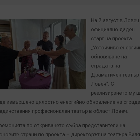
На 7 август в Ловеч
официално даден
старт на проекта
„Устойчиво енергий
обновяване на
сградата на
Драматичен театър
Ловеч“. С
реализирането му 
де извършено цялостно енергийно обновление на сград
 единствения професионален театър в област Ловеч.
ремонията по откриването събра представители на
ючовите страни по проекта – директорът на театъра Бил