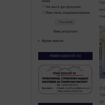
нева
Пе
Не мога да преценя
ин
Има леко нормализиране
сч
Виж резултата
Архив анкети
РЕМИ КОНСУЛТ-92
21
10
30