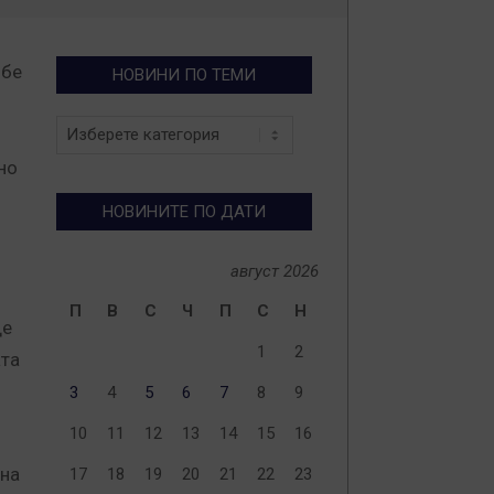
 бе
НОВИНИ ПО ТЕМИ
Новини
по
но
теми
НОВИНИТЕ ПО ДАТИ
август 2026
П
В
С
Ч
П
С
Н
ще
1
2
ата
3
4
5
6
7
8
9
10
11
12
13
14
15
16
яна
17
18
19
20
21
22
23