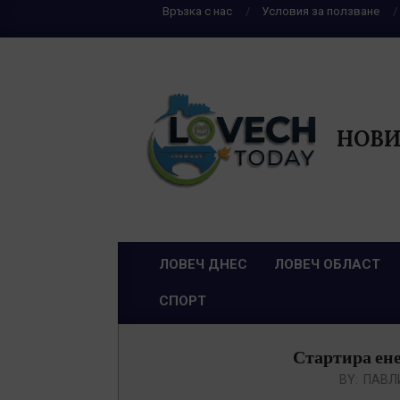
Skip
Връзка с нас
Условия за ползване
to
content
НОВИ
ЛОВЕЧ ДНЕС
ЛОВЕЧ ОБЛАСТ
Primary
СПОРТ
Navigation
Menu
Стартира ене
BY:
ПАВЛ