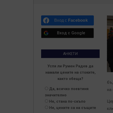
Вход с
Facebook
Вход с
Google
АНКЕТИ
Успя ли Румен Радев да
намали цените на стоките,
както обеща?
бъ
Да, всичко поевтиня
на
значително
Це
Не, стана по-скъпо
Не, цените са на същите
кл