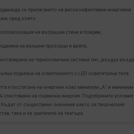
едвижда се прилагането на високоефективни енергийни
рки, сред които:
топлоизолация на вътрешни стени и покрив;
подмяна на външни прозорци и врати;
инсталиране на термопомпена система тип „въздух-възду
пълна подмяна на осветлението с LED осветителни тела.
лта е постигане на енергиен клас минимум „А“ и минимум
% спестяване на първична енергия. Подобрените условия
 бъдат от съществено значение както за творческия
тав, така и за зрителите на театъра.