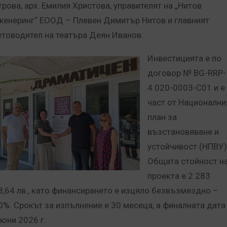
трова, арх. Емилия Христова, управителят на „Нитов
женеринг“ ЕООД – Плевен Димитър Нитов и главният
етоводител на театъра Деян Иванов.
Инвестицията е по
договор № BG-RRP-
4.020-0003-C01 и е
част от Национални
план за
възстановяване и
устойчивост (НПВУ)
Общата стойност н
проекта е 2 283
8,64 лв., като финансирането е изцяло безвъзмездно –
0%. Срокът за изпълнение е 30 месеца, а финалната дата
 юни 2026 г.