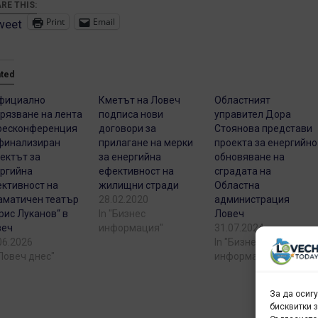
RE THIS:
Print
Email
weet
ated
фициално
Кметът на Ловеч
Областният
рязване на лента
подписа нови
управител Дора
ресконференция
договори за
Стоянова представи
финализиран
прилагане на мерки
проекта за енергийно
ектът за
за енергийна
обновяване на
ргийна
ефективност на
сградата на
ктивност на
жилищни стради
Областна
матичен театър
28.02.2020
администрация
рис Луканов“ в
In "Бизнес
Ловеч
веч
информация"
31.07.2024
06.2026
In "Бизнес
"Ловеч днес"
информация"
За да осиг
бисквитки 