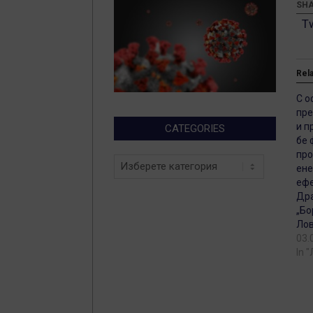
SHA
T
Rel
С о
пре
и п
CATEGORIES
бе 
про
Categories
ене
ефе
Дра
„Бо
Ло
03.
In 