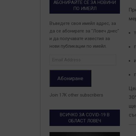
АБОНИРАЙТЕ СЕ ЗА НОВИНИ
ПО ИМЕЙЛ
Пр
ме
Въведете своя имейл адрес, за
да се абонирате за "Ловеч днес"
и да получавате известия за
нови публикации по имейл.
Email
Address
Абониране
Це
Join 17K other subscribers
30
ще
със
ВСИЧКО ЗА COVID-19 В
ОБЛАСТ ЛОВЕЧ