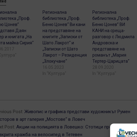
ated
ионална
Регионална
Регионална
лиотека „Проф.
библиотека „Проф.
библиотека „Проф.
ю Цонев”
Беню Цонев“ Ви кани
Беню Цонев” ВИ
дставя Даян
на представяне на
КАНИ на среща-
р и книгата „На
книгите „Записки от
разговор с Людмила
та майка Сирия“
Шато Лакрот“ и
Андровска и
06.2017
„Записки от Шато
представяне на
"Култура"
Лакрот – Резиденция
романът „Мария
„Злокучане“
Тертер-Царицата“
16.05.2023
28.09.2020
In "Култура"
In "Култура"
5-
evious Post:
Живопис и графика представи художникът Румен
сторов в арт галерия „Мостове“ в Ловеч
xt Post:
Акции на полицията в Ловешко: Стотици проверки и
зкрита кражба на велосипед в Тетевен