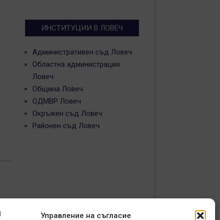
ИНСТИТУЦИИ В ЛОВЕЧ
Административен съд Ловеч
Областна администрация
Ловеч
Община Ловеч
ОДМВР Ловеч
Окръжен съд Ловеч
Районен съд Ловеч
Управление на съгласие