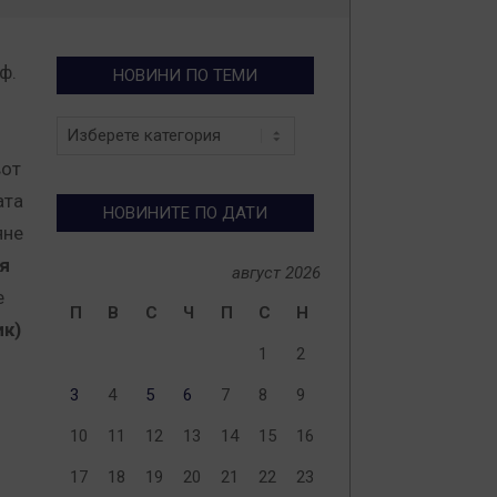
ф.
НОВИНИ ПО ТЕМИ
Новини
по
вот
теми
ата
НОВИНИТЕ ПО ДАТИ
яне
я
август 2026
е
П
В
С
Ч
П
С
Н
ик)
1
2
3
4
5
6
7
8
9
10
11
12
13
14
15
16
17
18
19
20
21
22
23