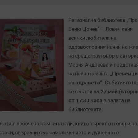
Регионална библиотека „Про
Беню Цонев“ – Ловеч кани
всички любители на
здравословния начин на жи
на среща-разговор с авторк
Мария Андреева и представ
на нейната книга
„Превенци
на здравето“
. Събитието щ
се състои на
27 май (вторн
от 17:30 часа
в залата на
библиотеката.
игата е насочена към читатели, които търсят отговори на
проси, свързани със самолечението и душевното