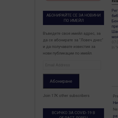
Rel
Рег
АБОНИРАЙТЕ СЕ ЗА НОВИНИ
биб
ПО ИМЕЙЛ
Бен
пре
Шае
Въведете своя имейл адрес, за
моя
да се абонирате за "Ловеч днес"
07.
и да получавате известия за
In 
нови публикации по имейл.
Email
Address
Абониране
202
Join 17K other subscribers
05-
Pr
16
Ни
Ne
ВСИЧКО ЗА COVID-19 В
ра
ОБЛАСТ ЛОВЕЧ