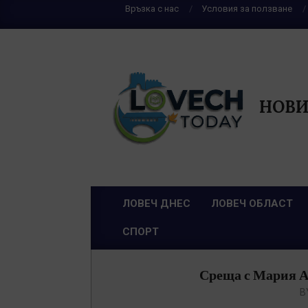
Skip
Връзка с нас
Условия за ползване
to
content
НОВИ
ЛОВЕЧ ДНЕС
ЛОВЕЧ ОБЛАСТ
Primary
СПОРТ
Navigation
Menu
Среща с Мария Ан
B