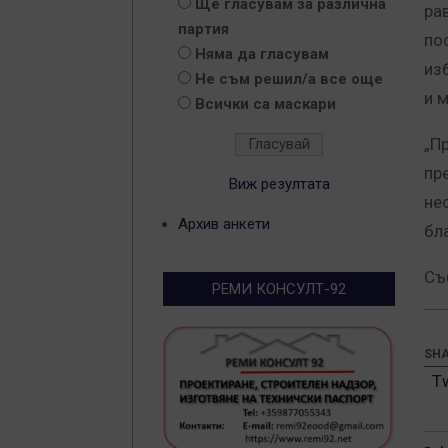
Ще гласувам за различна
ра
партия
по
Няма да гласувам
из
Не съм решил/а все още
и 
Всички са маскари
„П
пр
Виж резултата
не
Архив анкети
бл
Съ
РЕМИ КОНСУЛТ-92
SHA
T