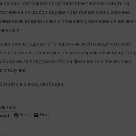
вновесие. Авторката представя практически съвети за
стигане на по-добро здраве чрез балансирано хранене,
бягване на вредни храни и правилно усвояване на витами
минерали.
ревенция на здравето“ е наръчник, който води читателя
ез процеса на опознаване на важни хранителни вещества,
обходими за поддържането на физическо и психическо
агополучие.
битието е с вход свободен.
RE THIS:
Print
Email
weet