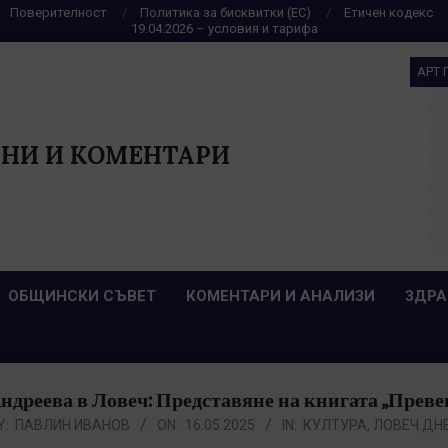
Поверителност
Политика за бисквитки (ЕС)
Етичен кодекс
19.04.2026 – условия и тарифа
АРТ 
НИ И КОМЕНТАРИ
ОБЩИНСКИ СЪВЕТ
КОМЕНТАРИ И АНАЛИЗИ
ЗДРА
дреева в Ловеч: Представяне на книгата „Преве
Y:
ПАВЛИН ИВАНОВ
ON:
16.05.2025
IN:
КУЛТУРА
,
ЛОВЕЧ ДН