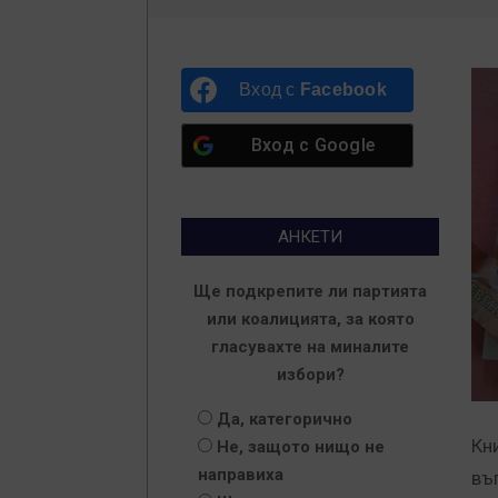
Вход с
Facebook
Вход с
Google
АНКЕТИ
Ще подкрепите ли партията
или коалицията, за която
гласувахте на миналите
избори?
Да, категорично
Кн
Не, защото нищо не
направиха
въ