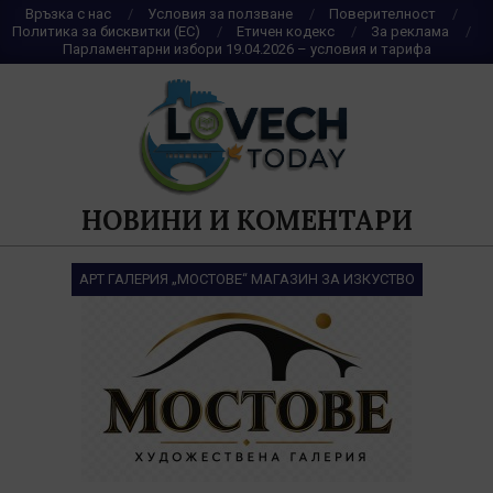
Skip
Връзка с нас
Условия за ползване
Поверителност
Политика за бисквитки (ЕС)
Етичен кодекс
За реклама
to
Парламентарни избори 19.04.2026 – условия и тарифа
content
НОВИНИ И КОМЕНТАРИ
АРТ ГАЛЕРИЯ „МОСТОВЕ“ МАГАЗИН ЗА ИЗКУСТВО