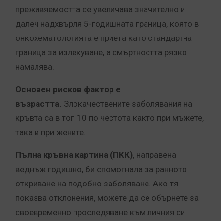
преживяемостта се увеличава значително и
далеч надхвърля 5-годишната граница, която в
онкохематологията е приета като стандартна
граница за излекуване, а смъртността рязко
намалява.
Основен рисков фактор е
възрастта.
Злокачествените заболявания на
кръвта са в топ 10 по честота както при мъжете,
така и при жените.
Пълна кръвна картина (ПКК)
, направена
веднъж годишно, би спомогнала за ранното
откриване на подобно заболяване. Ако тя
показва отклонения, можете да се обърнете за
своевременно проследяване към личния си