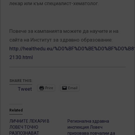
лекар или към специалист-хематолог.
Повече за кампанията можете да научите и на
сайта на Институт за здравно образование:
http://healthedu.eu/%D0%BF%D0%BE%D0%BF%
2130.html
SHARE THIS:
Print
Email
Tweet
Related
ЛИЧНИТЕ ЛЕКАРИ В
Регионална здравна
ЛОВЕЧ ТОЧНО
инспекция Ловеч
РАЗПОЗНАВАТ
призовава ловчалии да