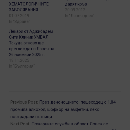
ХЕМАТОЛОГИЧНИТЕ
дарят кръв
ЗАБОЛЯВАНИЯ
20.09.2012
01.07.2019
In "Ловеч днес"
In "Здраве"
Лекари от Аджибадем
Сити Клиник УМБАЛ
Токуда отново ще
преглеждат в Ловеч на
26 ноември 2025 г.
18.11.2025
In "България"
2018-
10-
Previous Post:
През денонощието: пешеходец с 1,84
31
промила алкохол, шофьор на амфетии, леко
пострадали пътници
Next Post:
Пожарните служби в област Ловеч се