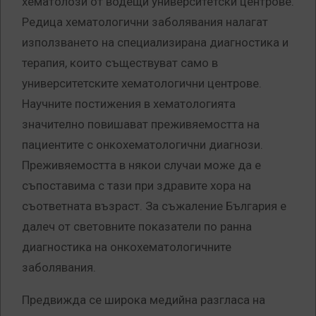
хематолози от водещи университетски центрове.
Редица хематологични заболявания налагат
използването на специализирана диагностика и
терапия, които съществуват само в
университетските хематологични центрове.
Научните постижения в хематологията
значително повишават преживяемостта на
пациентите с онкохематологични диагнози.
Преживяемостта в някои случаи може да е
съпоставима с тази при здравите хора на
съответната възраст. За съжаление България е
далеч от световните показатели по ранна
диагностика на онкохематологичните
заболявания.
Предвижда се широка медийна разгласа на