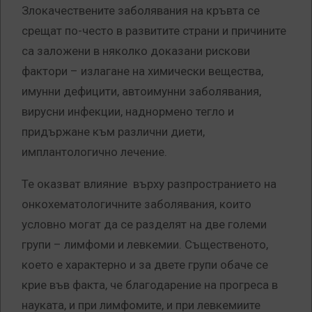
Злокачествените заболявания на кръвта се
срещат по-често в развитите страни и причините
са заложени в няколко доказани рискови
фактори – излагане на химически вещества,
имунни дефицити, автоимунни заболявания,
вирусни инфекции, наднормено тегло и
придържане към различни диети,
имплантологично лечение.
Те оказват влияние върху разпространието на
онкохематологичните заболявания, които
условно могат да се разделят на две големи
групи – лимфоми и левкемии. Същественото,
което е характерно и за двете групи обаче се
крие във факта, че благодарение на прогреса в
науката, и при лимфомите, и при левкемиите