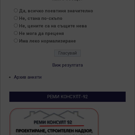
Да, всичко поевтиня значително
Не, стана по-скъпо
Не, цените са на същите нева
Не мога да преценя
Има леко нормализиране
Виж резултата
Архив анкети
РЕМИ КОНСУЛТ-92