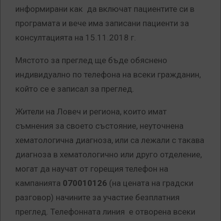
информирани как да включат пациентите си в
програмата и вече има записани пациенти за
консултацията на 15.11.2018 г.
Мястото за преглед ще бъде обяснено
индивидуално по телефона на всеки гражданин,
който се е записал за преглед.
Жители на Ловеч и региона, които имат
съмнения за своето състояние, неуточнена
хематологична диагноза, или са лежали с такава
диагноза в хематологично или друго отделение,
могат да научат от горещия телефон на
кампанията
070010126
(на цената на градски
разговор) начините за участие безплатния
преглед. Телефонната линия е отворена всеки