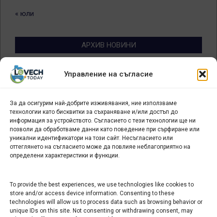
« юли
АРХИВ НОВИНИ
Архив
Управление на съгласие
новини
За да осигурим най-добрите изживявания, ние използваме
БИЗНЕС
технологии като бисквитки за съхраняване и/или достъп до
информация за устройството. Съгласието с тези технологии ще ни
Арт галерия "Мостове" – магазин за изкуство
позволи да обработваме данни като поведение при сърфиране или
уникални идентификатори на този сайт. Несъгласието или
СЕВЕРОЗАПАДА ИНФОРМАЦИОНЕН БИЗНЕС
оттеглянето на съгласието може да повлияе неблагоприятно на
ТУРИСТИЧЕСКИ КЛЪСТЕР
определени характеристики и функции.
ИНСТИТУЦИИ В ЛОВЕЧ
To provide the best experiences, we use technologies like cookies to
store and/or access device information. Consenting to these
technologies will allow us to process data such as browsing behavior or
Административен съд Ловеч
unique IDs on this site. Not consenting or withdrawing consent, may