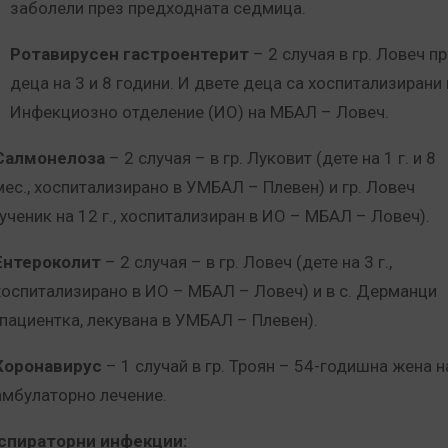
заболели през предходната седмица.
Ротавирусен гастроентерит
– 2 случая в гр. Ловеч п
деца на 3 и 8 години. И двете деца са хоспитализирани 
Инфекциозно отделение (ИО) на МБАЛ – Ловеч.
Салмонелоза
– 2 случая – в гр. Луковит (дете на 1 г. и 8
мес., хоспитализирано в УМБАЛ – Плевен) и гр. Ловеч
(ученик на 12 г., хоспитализиран в ИО – МБАЛ – Ловеч).
Ентероколит
– 2 случая – в гр. Ловеч (дете на 3 г.,
хоспитализирано в ИО – МБАЛ – Ловеч) и в с. Дерманци
(пациентка, лекувана в УМБАЛ – Плевен).
Коронавирус
– 1 случай в гр. Троян – 54-годишна жена н
амбулаторно лечение.
спираторни инфекции: