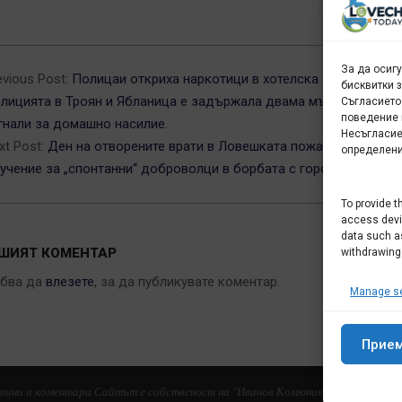
5-
За да осиг
evious Post:
Полицаи откриха наркотици в хотелска стая в Ловеч
бисквитки 
лицията в Троян и Ябланица е задържала двама мъже след
Съгласието
поведение 
гнали за домашно насилие.
Несъгласие
xt Post:
Ден на отворените врати в Ловешката пожарна на 30 ма
определени
учение за „спонтанни“ доброволци в борбата с горски пожари
To provide t
access devic
data such as
ШИЯТ КОМЕНТАР
withdrawing
ябва да
влезете
, за да публикувате коментар.
Manage se
Прие
новини и коментари Сайтът е собственост на "Иванов Комюникейшънс" ЕООД 