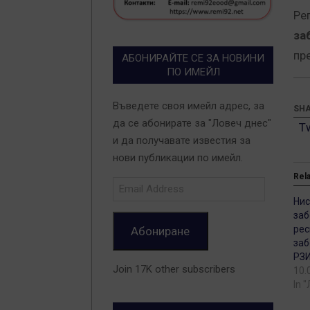
Ре
за
пр
АБОНИРАЙТЕ СЕ ЗА НОВИНИ
ПО ИМЕЙЛ
Въведете своя имейл адрес, за
SHA
да се абонирате за "Ловеч днес"
T
и да получавате известия за
нови публикации по имейл.
Rel
Email
Address
Нис
заб
рес
Абониране
заб
РЗ
Join 17K other subscribers
10.
In 