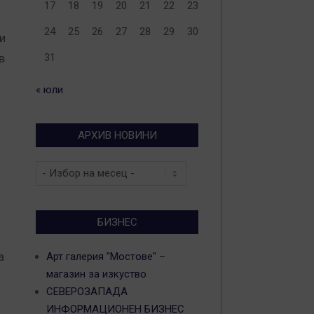
17
18
19
20
21
22
23
24
25
26
27
28
29
30
ри
в
31
« юли
АРХИВ НОВИНИ
Архив
новини
БИЗНЕС
а
Арт галерия "Мостове" –
магазин за изкуство
СЕВЕРОЗАПАДА
ИНФОРМАЦИОНЕН БИЗНЕС