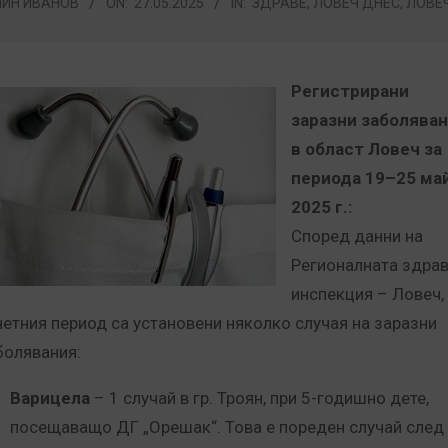
ИН ИВАНОВ
ON:
27.05.2025
IN:
ЗДРАВЕ
,
ЛОВЕЧ ДНЕС
,
ЛОВЕ
Регистрирани
заразни заболява
в област Ловеч за
периода 19–25 ма
2025 г.:
Според данни на
Регионалната здра
инспекция – Ловеч,
четния период са установени няколко случая на заразни
болявания:
Варицела
– 1 случай в гр. Троян, при 5-годишно дете,
посещаващо ДГ „Орешак“. Това е пореден случай след