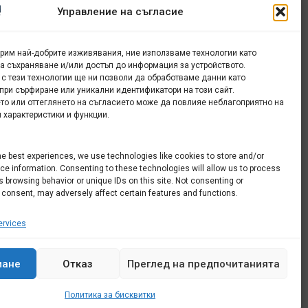
Управление на съгласие
урим най-добрите изживявания, ние използваме технологии като
.
за съхраняване и/или достъп до информация за устройството.
 с тези технологии ще ни позволи да обработваме данни като
при сърфиране или уникални идентификатори на този сайт.
то или оттеглянето на съгласието може да повлияе неблагоприятно на
й:
 характеристики и функции.
he best experiences, we use technologies like cookies to store and/or
e information. Consenting to these technologies will allow us to process
 browsing behavior or unique IDs on this site. Not consenting or
 consent, may adversely affect certain features and functions.
rvices
мане
Отказ
Преглед на предпочитанията
Политика за бисквитки
Всички права запазени