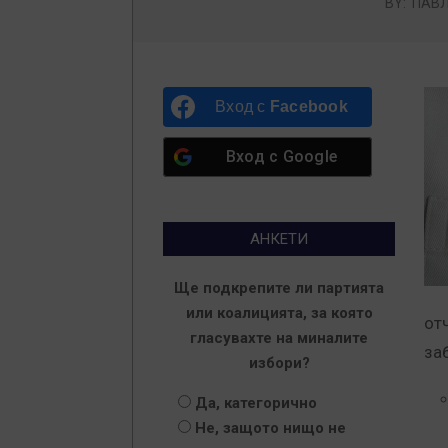
BY:
ПАВЛ
Вход с
Facebook
Вход с
Google
АНКЕТИ
Ще подкрепите ли партията
или коалицията, за която
от
гласувахте на миналите
за
избори?
Да, категорично
Не, защото нищо не