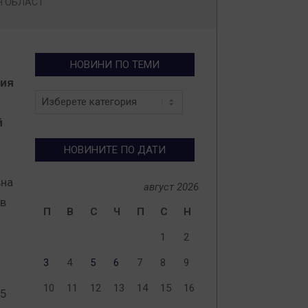
Ч ОБЛАСТ
НОВИНИ ПО ТЕМИ
ния
Новини
по
й
теми
НОВИНИТЕ ПО ДАТИ
вна
август 2026
 в
П
В
С
Ч
П
С
Н
1
2
3
4
5
6
7
8
9
10
11
12
13
14
15
16
 5