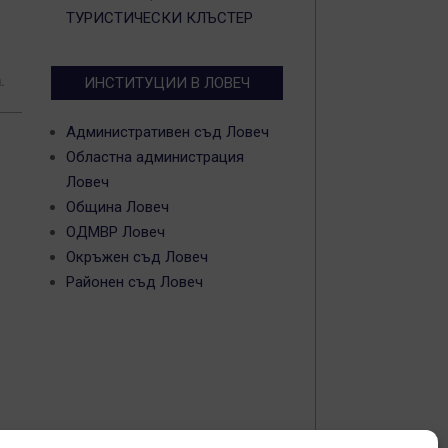
ТУРИСТИЧЕСКИ КЛЪСТЕР
а
.
ИНСТИТУЦИИ В ЛОВЕЧ
Административен съд Ловеч
Областна администрация
Ловеч
Община Ловеч
ОДМВР Ловеч
Окръжен съд Ловеч
Районен съд Ловеч