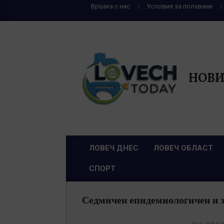
Skip
Връзка с нас
Условия за ползване
to
content
НОВИ
ЛОВЕЧ ДНЕС
ЛОВЕЧ ОБЛАСТ
Primary
СПОРТ
Navigation
Menu
Седмичен епидемиологичен и зд