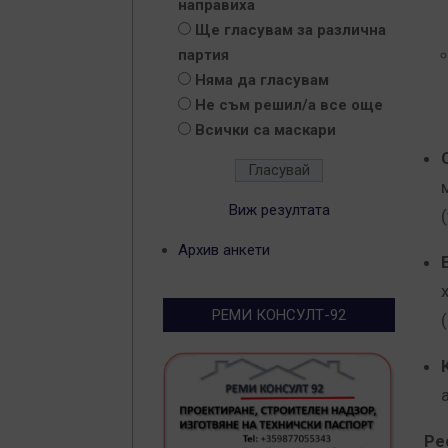
направиха
Ще гласувам за различна
партия
Няма да гласувам
Не съм решил/а все още
Всички са маскари
Виж резултата
Архив анкети
РЕМИ КОНСУЛТ-92
Ре