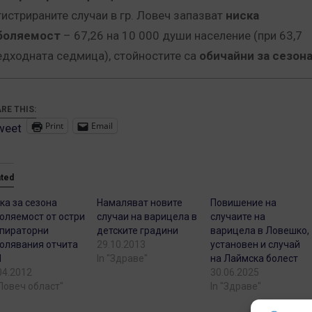
гистрираните случаи в гр. Ловеч запазват
ниска
боляемост
– 67,26 на 10 000 души население (при 63,7
едходната седмица), стойностите са
обичайни за сезон
RE THIS:
Print
Email
weet
ated
ка за сезона
Намаляват новите
Повишение на
оляемост от остри
случаи на варицела в
случаите на
пираторни
детските градини
варицела в Ловешко,
олявания отчита
29.10.2013
установен и случай
И
In "Здраве"
на Лаймска болест
04.2012
30.06.2025
"Ловеч област"
In "Здраве"