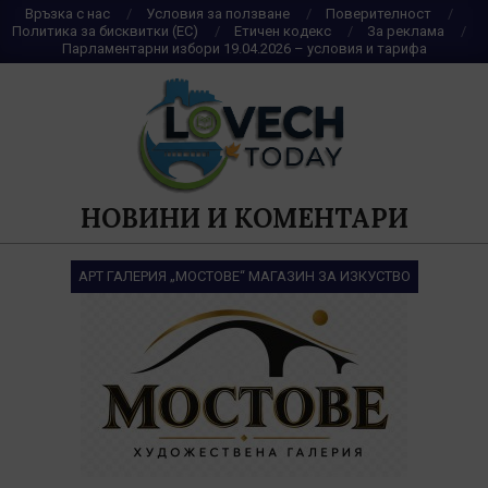
Skip
Връзка с нас
Условия за ползване
Поверителност
Политика за бисквитки (ЕС)
Етичен кодекс
За реклама
to
Парламентарни избори 19.04.2026 – условия и тарифа
content
НОВИНИ И КОМЕНТАРИ
АРТ ГАЛЕРИЯ „МОСТОВЕ“ МАГАЗИН ЗА ИЗКУСТВО