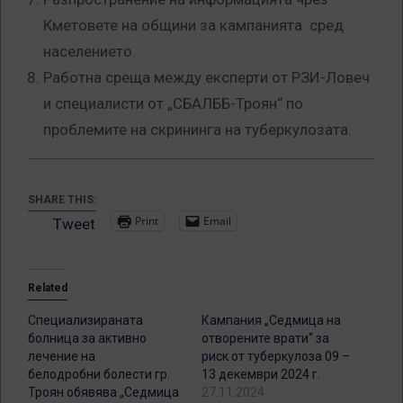
Кметовете на общини за кампанията сред
населението.
Работна среща между експерти от РЗИ-Ловеч
и специалисти от „СБАЛББ-Троян“ по
проблемите на скрининга на туберкулозата.
SHARE THIS:
Print
Email
Tweet
Related
Специализираната
Кампания „Седмица на
болница за активно
отворените врати“ за
лечение на
риск от туберкулоза 09 –
белодробни болести гр.
13 декември 2024 г.
Троян обявява „Седмица
27.11.2024