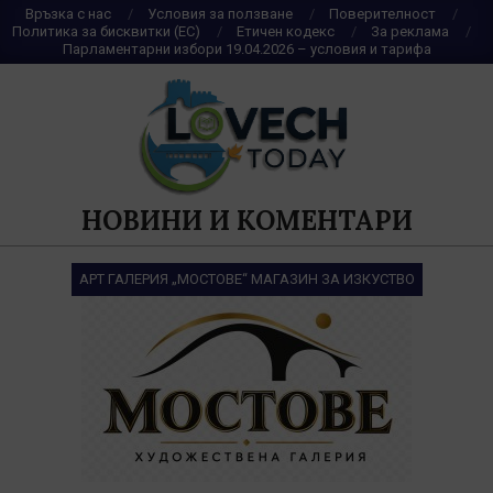
Skip
Връзка с нас
Условия за ползване
Поверителност
Политика за бисквитки (ЕС)
Етичен кодекс
За реклама
to
Парламентарни избори 19.04.2026 – условия и тарифа
content
НОВИНИ И КОМЕНТАРИ
АРТ ГАЛЕРИЯ „МОСТОВЕ“ МАГАЗИН ЗА ИЗКУСТВО