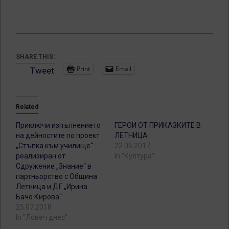
SHARE THIS:
Print
Email
Tweet
Related
Приключи изпълнението
ГЕРОИ ОТ ПРИКАЗКИТЕ В
на дейностите по проект
ЛЕТНИЦА
„Стъпка към училище“
22.05.2017
реализиран от
In "Култура"
Сдружение „Знание“ в
партньорство с Община
Летница и ДГ „Ирина
Бачо Кирова“
25.07.2018
In "Ловеч днес"