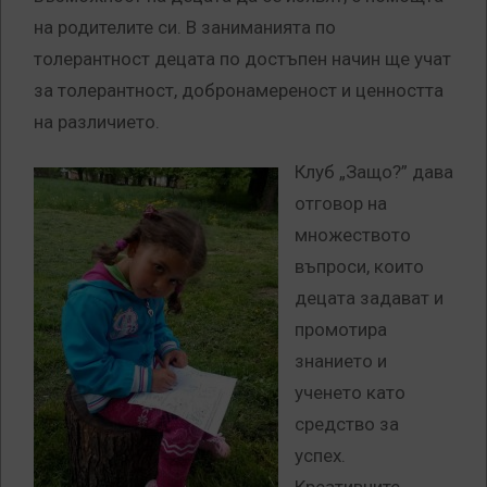
на родителите си. В заниманията по
толерантност децата по достъпен начин ще учат
за толерантност, добронамереност и ценността
на различието.
Клуб „Защо?” дава
отговор на
множеството
въпроси, които
децата задават и
промотира
знанието и
ученето като
средство за
успех.