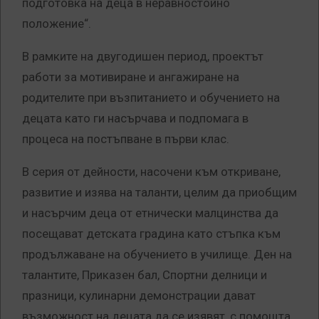
подготовка на деца в неравностойно
положение“.
В рамките на двугодишен период, проектът
работи за мотивиране и ангажиране на
родителите при възпитанието и обучението на
децата като ги насърчава и подпомага в
процеса на постъпване в първи клас.
В серия от дейности, насочени към откриване,
развитие и изява на таланти, целим да приобщим
и насърчим деца от етнически малцинства да
посещават детската градина като стъпка към
продължаване на обучението в училище. Ден на
талантите, Приказен бал, Спортни делници и
празници, кулинарни демонстрации дават
възможност на децата да се изявят, с помощта