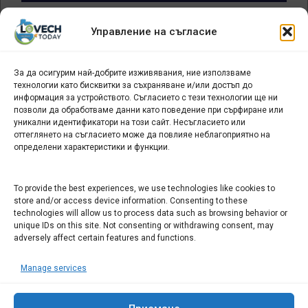
Архив
Управление на съгласие
новини
За да осигурим най-добрите изживявания, ние използваме
БИЗНЕС
технологии като бисквитки за съхраняване и/или достъп до
информация за устройството. Съгласието с тези технологии ще ни
Арт галерия "Мостове" – магазин за изкуство
позволи да обработваме данни като поведение при сърфиране или
уникални идентификатори на този сайт. Несъгласието или
СЕВЕРОЗАПАДА ИНФОРМАЦИОНЕН БИЗНЕС
оттеглянето на съгласието може да повлияе неблагоприятно на
ТУРИСТИЧЕСКИ КЛЪСТЕР
определени характеристики и функции.
ИНСТИТУЦИИ В ЛОВЕЧ
To provide the best experiences, we use technologies like cookies to
store and/or access device information. Consenting to these
technologies will allow us to process data such as browsing behavior or
Административен съд Ловеч
unique IDs on this site. Not consenting or withdrawing consent, may
Областна администрация Ловеч
adversely affect certain features and functions.
Община Ловеч
Manage services
ОДМВР Ловеч
Окръжен съд Ловеч
Районен съд Ловеч