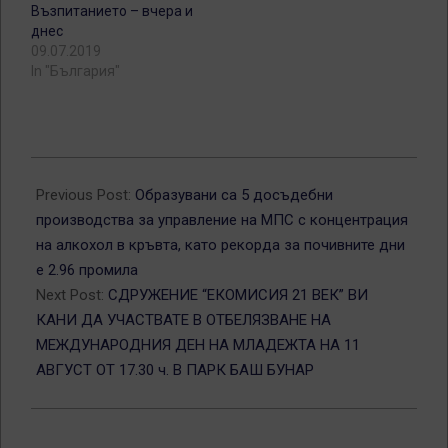
Възпитанието – вчера и
днес
09.07.2019
In "България"
2016-
08-
Previous Post:
Образувани са 5 досъдебни
08
производства за управление на МПС с концентрация
на алкохол в кръвта, като рекорда за почивните дни
е 2.96 промила
Next Post:
СДРУЖЕНИЕ “ЕКОМИСИЯ 21 ВЕК” ВИ
КАНИ ДА УЧАСТВАТЕ В ОТБЕЛЯЗВАНЕ НА
МЕЖДУНАРОДНИЯ ДЕН НА МЛАДЕЖТА НА 11
АВГУСТ ОТ 17.30 ч. В ПАРК БАШ БУНАР