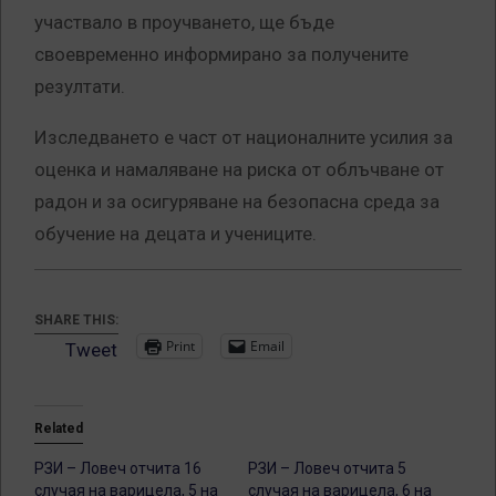
участвало в проучването, ще бъде
своевременно информирано за получените
резултати.
Изследването е част от националните усилия за
оценка и намаляване на риска от облъчване от
радон и за осигуряване на безопасна среда за
обучение на децата и учениците.
SHARE THIS:
Print
Email
Tweet
Related
РЗИ – Ловеч отчита 16
РЗИ – Ловеч отчита 5
случая на варицела, 5 на
случая на варицела, 6 на