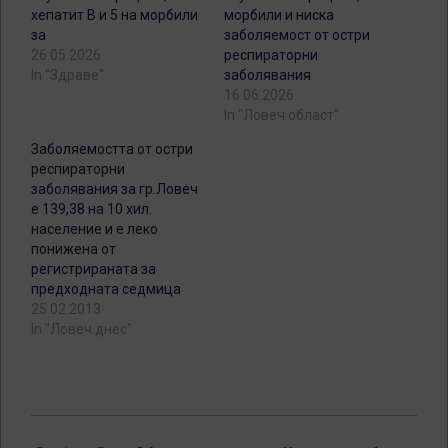
хепатит В и 5 на морбили
морбили и ниска
за
заболяемост от остри
26.05.2026
респираторни
In "Здраве"
заболявания
16.06.2026
In "Ловеч област"
Заболяемостта от остри
респираторни
заболявания за гр.Ловеч
е 139,38 на 10 хил.
население и е леко
понижена от
регистрираната за
предходната седмица
25.02.2013
In "Ловеч днес"
2026-