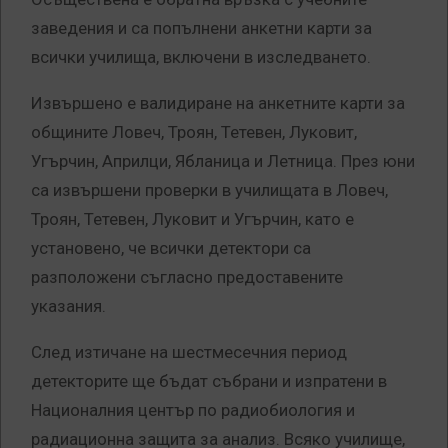
заведения и са попълнени анкетни карти за
всички училища, включени в изследването.
Извършено е валидиране на анкетните карти за
общините Ловеч, Троян, Тетевен, Луковит,
Угърчин, Априлци, Ябланица и Летница. През юни
са извършени проверки в училищата в Ловеч,
Троян, Тетевен, Луковит и Угърчин, като е
установено, че всички детектори са
разположени съгласно предоставените
указания.
След изтичане на шестмесечния период
детекторите ще бъдат събрани и изпратени в
Националния център по радиобиология и
радиационна защита за анализ. Всяко училище,