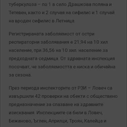
туберкулоза – по 1 в село Драшкова поляна и
Тетевен, както и 2 случая на сифилис и 1 случай
на вроден сифилис в Летница.
Регистрираната заболяемост от остри
респираторни заболявания е 21,94 на 10 хил.
население, при 36,56 на 10 хил. население за
предходната седмица. От здравната инспекция
посочват, че заболяемостта е ниска и обичайна
за сезона.
През периода инспекторите от РЗИ – Ловеч са
извършили 42 проверки на обекти с обществено
предназначение за спазване на здравните
изисквания. Инспекциите са били в Ловеч,
Бежаново, Ъглен, Априлци, Троян, Калейца и