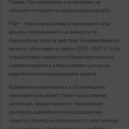
Сливек. При проверките е установено, че
обектите отговарят на нормативната уредба.
РЗИ – Ловеч продължава и проучването във
връзка с изпълнението на дейности по
Националния план за действие за намаляване на
риска от облъчване от радон 2023–2027 г. То се
осъществява съвместно с Министерството на
здравеопазването и Националния център по
радиобиология и радиационна защита.
В рамките на проучването в 55 училища на
територията на област Ловеч са поставени
детектори, предоставени от Националния
център по радиобиология и радиационна
защита, с период на експозиция от шест месеца.
Осъществена е обратна връзка с учебните