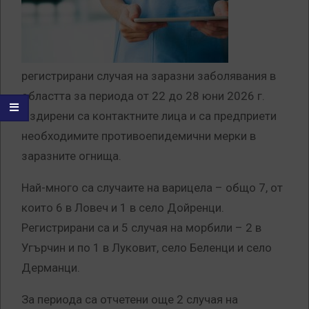
регистрирани случая на заразни заболявания в
областта за периода от 22 до 28 юни 2026 г.
Издирени са контактните лица и са предприети
необходимите противоепидемични мерки в
заразните огнища.
Най-много са случаите на варицела – общо 7, от
които 6 в Ловеч и 1 в село Дойренци.
Регистрирани са и 5 случая на морбили – 2 в
Угърчин и по 1 в Луковит, село Беленци и село
Дерманци.
За периода са отчетени още 2 случая на