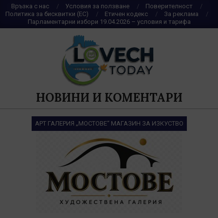
Skip
Връзка с нас
Условия за ползване
Поверителност
Политика за бисквитки (ЕС)
Етичен кодекс
За реклама
to
Парламентарни избори 19.04.2026 – условия и тарифа
content
НОВИНИ И КОМЕНТАРИ
АРТ ГАЛЕРИЯ „МОСТОВЕ“ МАГАЗИН ЗА ИЗКУСТВО