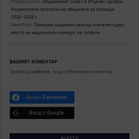
06-
Previous Post:
Общинският съвет в Угърчин одобри
29
бюджетната прогноза на общината за периода
2026–2028 г.
Next Post:
Ловешки социален център спечели първо
място на национален конкурс за таланти
ВАШИЯТ КОМЕНТАР
Трябва да
влезете
, за да публикувате коментар.
Вход с
Facebook
Вход с
Google
АНКЕТИ