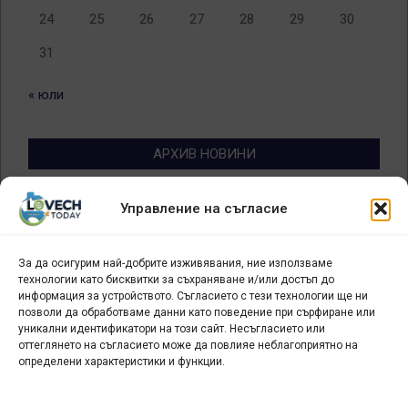
24
25
26
27
28
29
30
31
« юли
АРХИВ НОВИНИ
Архив
Управление на съгласие
новини
За да осигурим най-добрите изживявания, ние използваме
БИЗНЕС
технологии като бисквитки за съхраняване и/или достъп до
информация за устройството. Съгласието с тези технологии ще ни
Арт галерия "Мостове" – магазин за изкуство
позволи да обработваме данни като поведение при сърфиране или
уникални идентификатори на този сайт. Несъгласието или
СЕВЕРОЗАПАДА ИНФОРМАЦИОНЕН БИЗНЕС
оттеглянето на съгласието може да повлияе неблагоприятно на
ТУРИСТИЧЕСКИ КЛЪСТЕР
определени характеристики и функции.