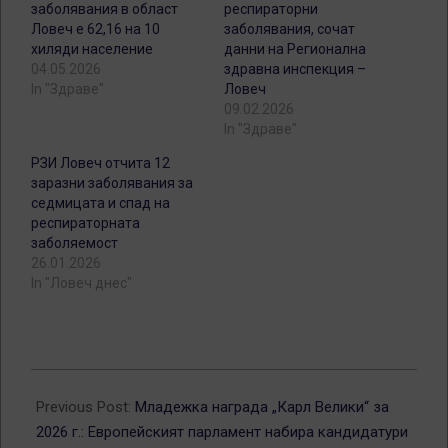
заболявания в област
респираторни
Ловеч е 62,16 на 10
заболявания, сочат
хиляди население
данни на Регионална
04.05.2026
здравна инспекция –
In "Здраве"
Ловеч
09.02.2026
In "Здраве"
РЗИ Ловеч отчита 12
заразни заболявания за
седмицата и спад на
респираторната
заболяемост
26.01.2026
In "Ловеч днес"
2026-
01-
Previous Post:
Младежка награда „Карл Велики“ за
19
2026 г.: Европейският парламент набира кандидатури