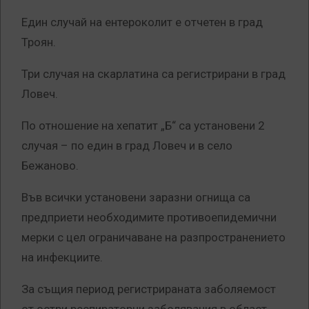
Един случай на ентероколит е отчетен в град
Троян.
Три случая на скарлатина са регистрирани в град
Ловеч.
По отношение на хепатит „Б“ са установени 2
случая – по един в град Ловеч и в село
Бежаново.
Във всички установени заразни огнища са
предприети необходимите противоепидемични
мерки с цел ограничаване на разпространението
на инфекциите.
За същия период регистрираната заболяемост