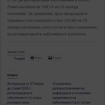
от остри респираторни заболявания в област
Ловеч възлиза на 168,19 на 10 хиляди
население. За сравнение, през предходната
седмица този показател е бил 160,88 на 10
хиляди население, което отчита леко повишение
на респираторната заболяемост в региона.
SHARE THIS:
Print
Email
Tweet
Related
За периода от 27 април
Ограничено
до 3 май 2026 г.
разпространение на
регистрираната
инфекциите и отчетливо
заболяемост от остри
намаляване на
респираторни
заболяемостта от остри