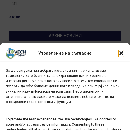
31
« юли
АРХИВ НОВИНИ
Архив
Управление на съгласие
новини
За да осигурим най-добрите изживявания, ние използваме
БИЗНЕС
технологии като бисквитки за съхраняване и/или достъп до
информация за устройството. Съгласието с тези технологии ще ни
Арт галерия "Мостове" – магазин за изкуство
позволи да обработваме данни като поведение при сърфиране или
уникални идентификатори на този сайт. Несъгласието или
СЕВЕРОЗАПАДА ИНФОРМАЦИОНЕН БИЗНЕС
оттеглянето на съгласието може да повлияе неблагоприятно на
ТУРИСТИЧЕСКИ КЛЪСТЕР
определени характеристики и функции.
ИНСТИТУЦИИ В ЛОВЕЧ
To provide the best experiences, we use technologies like cookies to
store and/or access device information. Consenting to these
technologies will allow us to process data such as browsing behavior or