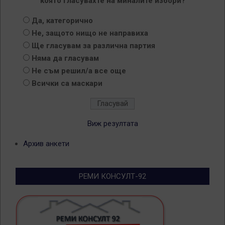
която гласувахте на миналите избори?
Да, категорично
Не, защото нищо не направиха
Ще гласувам за различна партия
Няма да гласувам
Не съм решил/а все още
Всички са маскари
Виж резултата
Архив анкети
РЕМИ КОНСУЛТ-92