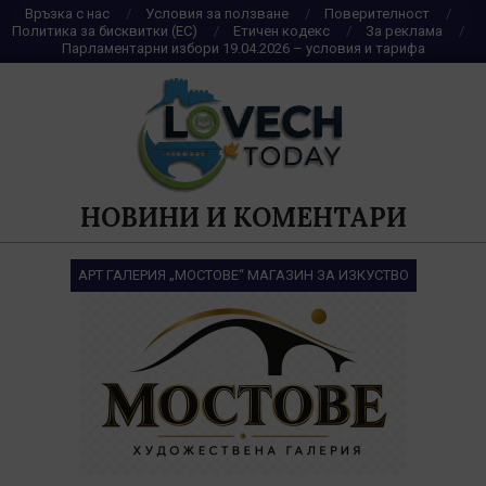
Skip
Връзка с нас
Условия за ползване
Поверителност
Политика за бисквитки (ЕС)
Етичен кодекс
За реклама
to
Парламентарни избори 19.04.2026 – условия и тарифа
content
НОВИНИ И КОМЕНТАРИ
АРТ ГАЛЕРИЯ „МОСТОВЕ“ МАГАЗИН ЗА ИЗКУСТВО