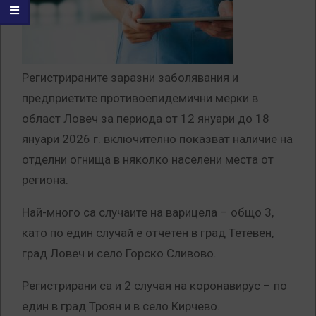
Регистрираните заразни заболявания и
предприетите противоепидемични мерки в
област Ловеч за периода от 12 януари до 18
януари 2026 г. включително показват наличие на
отделни огнища в няколко населени места от
региона.
Най-много са случаите на варицела – общо 3,
като по един случай е отчетен в град Тетевен,
град Ловеч и село Горско Сливово.
Регистрирани са и 2 случая на коронавирус – по
един в град Троян и в село Кирчево.