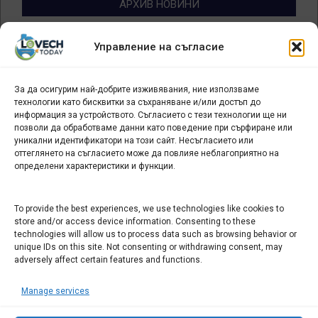
АРХИВ НОВИНИ
Архив
Управление на съгласие
новини
За да осигурим най-добрите изживявания, ние използваме
БИЗНЕС
технологии като бисквитки за съхраняване и/или достъп до
информация за устройството. Съгласието с тези технологии ще ни
Арт галерия "Мостове" – магазин за изкуство
позволи да обработваме данни като поведение при сърфиране или
уникални идентификатори на този сайт. Несъгласието или
СЕВЕРОЗАПАДА ИНФОРМАЦИОНЕН БИЗНЕС
оттеглянето на съгласието може да повлияе неблагоприятно на
ТУРИСТИЧЕСКИ КЛЪСТЕР
определени характеристики и функции.
ИНСТИТУЦИИ В ЛОВЕЧ
To provide the best experiences, we use technologies like cookies to
store and/or access device information. Consenting to these
technologies will allow us to process data such as browsing behavior or
Административен съд Ловеч
unique IDs on this site. Not consenting or withdrawing consent, may
Областна администрация Ловеч
adversely affect certain features and functions.
Община Ловеч
Manage services
ОДМВР Ловеч
Окръжен съд Ловеч