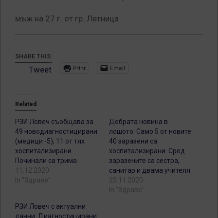
мъж на 27 г. от гр. Летница
SHARE THIS:
Print
Email
Tweet
Related
РЗИ Ловеч съобщава за
Добрата новина в
49 новодиагностицирани
лошото: Само 5 от новите
(медици -5), 11 от тях
40 заразени са
хоспитализирани.
хоспитализирани. Сред
Починали са трима
заразените са сестра,
11.12.2020
санитар и двама учителя
In "Здраве"
25.11.2020
In "Здраве"
РЗИ Ловеч с актуални
данни: Диагностицирани