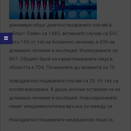
декември общо диагностицираните случай в
област Ловеч са 1483, активните случаи са 541,
като 105 от тях на болнично лечение, а 436 на
домашно лечение и изолация. Излекуваните са
867. Общият брой на карантинираните лица в
областта е 704. Починалите до момента са 75.
Новодиагностицираните случаи са 25. От тях са
хоспитализирани 8 души, всички останали са на
домашно лечение и изолация. Новозаразените
нямат епидемиологична връзка по между си.
Новодиагностицираните медицински лица са: