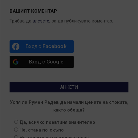
ВАШИЯТ КОМЕНТАР
Трябва да
влезете
, за да публикувате коментар.
Вход с
Facebook
Вход с
Google
АНКЕТИ
Успя ли Румен Радев да намали цените на стоките,
както обеща?
Да, всичко поевтиня значително
Не, стана по-скъпо
Не, цените са на същите нева