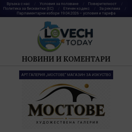
Skip
Връзка с нас
Условия за ползване
Поверителност
Политика за бисквитки (ЕС)
Етичен кодекс
За реклама
to
Парламентарни избори 19.04.2026 – условия и тарифа
content
НОВИНИ И КОМЕНТАРИ
АРТ ГАЛЕРИЯ „МОСТОВЕ“ МАГАЗИН ЗА ИЗКУСТВО