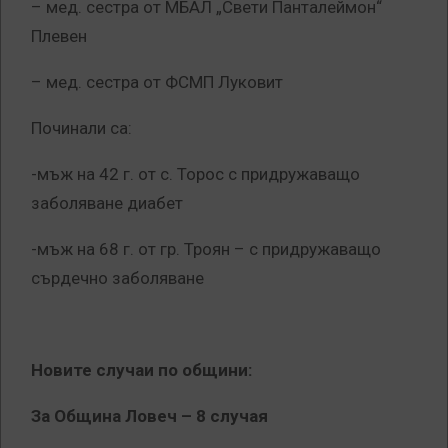
– мед. сестра от МБАЛ „Свети Панталеймон“
Плевен
– мед. сестра от ФСМП Луковит
Починали са:
-мъж на 42 г. от с. Торос с придружаващо
заболяване диабет
-мъж на 68 г. от гр. Троян – с придружаващо
сърдечно заболяване
Новите случаи по общини:
За Община Ловеч –
8
случая