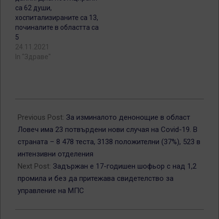
са 62 души,
хоспитализираните са 13,
починалите в областта са
5
24.11.2021
In "Здраве"
2020-
12-
Previous Post:
За изминалото денонощие в област
03
Ловеч има 23 потвърдени нови случая на Covid-19. В
страната – 8 478 теста, 3138 положителни (37%), 523 в
интензивни отделения
Next Post:
Задържан е 17-годишен шофьор с над 1,2
промила и без да притежава свидетелство за
управление на МПС