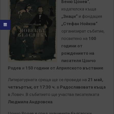
Беню Цонев“
,
издателска къща
„Знаци“
и фондация
„Стефан Нойков“
организират събитие,
посветено на
100
години от
рождението на
писателя Цончо
Родев
и
150 години от Априлското въстание
.
Литературната среща ще се проведе на
21 май,
четвъртък, от 17:30 ч.
в
Радославовата къща
в Ловеч. В събитието ще участва писателката
Людмила Андровска
.
Цончо Родев е сред значимите български