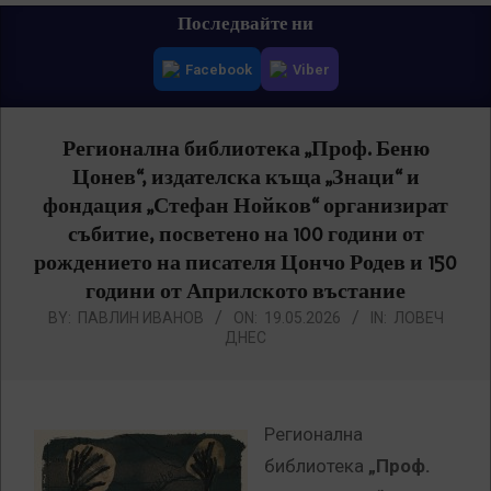
Primary
Последвайте ни
Navigation
Facebook
Viber
Menu
Регионална библиотека „Проф. Беню
Цонев“, издателска къща „Знаци“ и
фондация „Стефан Нойков“ организират
събитие, посветено на 100 години от
рождението на писателя Цончо Родев и 150
години от Априлското въстание
BY:
ПАВЛИН ИВАНОВ
ON:
19.05.2026
IN:
ЛОВЕЧ
ДНЕС
Регионална
библиотека
„Проф.