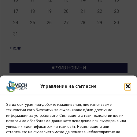
17
18
19
20
21
22
23
24
25
26
27
28
29
30
31
« юли
АРХИВ НОВИНИ
Архив
Управление на съгласие
новини
За да осигурим най-добрите изживявания, ние използваме
БИЗНЕС
технологии като бисквитки за съхраняване и/или достъп до
информация за устройството. Съгласието с тези технологии ще ни
Арт галерия "Мостове" – магазин за изкуство
позволи да обработваме данни като поведение при сърфиране или
уникални идентификатори на този сайт. Несъгласието или
СЕВЕРОЗАПАДА ИНФОРМАЦИОНЕН БИЗНЕС
оттеглянето на съгласието може да повлияе неблагоприятно на
ТУРИСТИЧЕСКИ КЛЪСТЕР