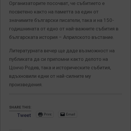
Организаторите посочват, че събитието е
посветено както на паметта за един от
значимите български писатели, така и на 150-
годишнината от едно от най-важните събития в
българската история – Априлското въстание.
Литературната вечер ще даде възможност на
публиката да си припомни както делото на
Цончо Родев, така и историческите събития,
вдъхновили едни от най-силните му
произведения.
SHARE THIS:
Print
Email
Tweet