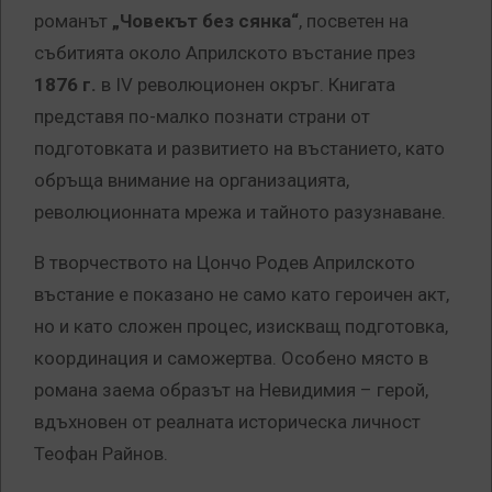
романът
„Човекът без сянка“
, посветен на
събитията около Априлското въстание през
1876 г.
в IV революционен окръг. Книгата
представя по-малко познати страни от
подготовката и развитието на въстанието, като
обръща внимание на организацията,
революционната мрежа и тайното разузнаване.
В творчеството на Цончо Родев Априлското
въстание е показано не само като героичен акт,
но и като сложен процес, изискващ подготовка,
координация и саможертва. Особено място в
романа заема образът на Невидимия – герой,
вдъхновен от реалната историческа личност
Теофан Райнов.