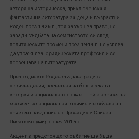
автори на историческа, приключенска и
фантастична литература за деца и възрастни.
Роден през
1926 г.
, той завършва право, но
заради съдбата на семейството си след
политическите промени през
1944 г.
не успява
да упражнява юридическата професия и се
посвещава на литературата.
През годините Родев създава редица
произведения, посветени на българската
история и националната памет. Той е носител на
множество национални отличия и е обявен за
почетен гражданин на Провадия и Сливен.
Писателят умира през
2015 г.
Акцент в предстоящото събитие ще бъде