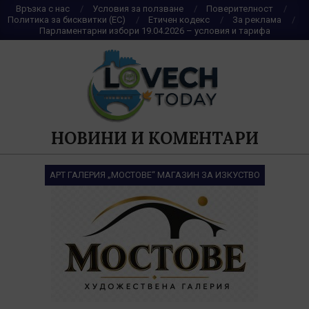
Skip
Връзка с нас
Условия за ползване
Поверителност
Политика за бисквитки (ЕС)
Етичен кодекс
За реклама
to
Парламентарни избори 19.04.2026 – условия и тарифа
content
НОВИНИ И КОМЕНТАРИ
АРТ ГАЛЕРИЯ „МОСТОВЕ“ МАГАЗИН ЗА ИЗКУСТВО