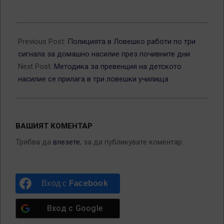
2026-
05-
Previous Post:
Полицията в Ловешко работи по три
19
сигнала за домашно насилие през почивните дни
Next Post:
Методика за превенция на детското
насилие се прилага в три ловешки училища
ВАШИЯТ КОМЕНТАР
Трябва да
влезете
, за да публикувате коментар.
Вход с
Facebook
Вход с
Google