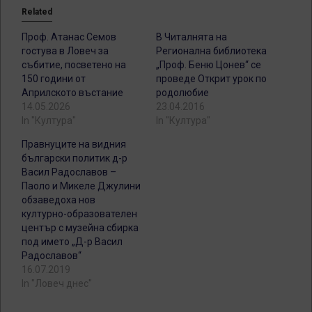
Related
Проф. Атанас Семов
В Читалнята на
гостува в Ловеч за
Регионална библиотека
събитие, посветено на
„Проф. Беню Цонев“ се
150 години от
проведе Открит урок по
Априлското въстание
родолюбие
14.05.2026
23.04.2016
In "Култура"
In "Култура"
Правнуците на видния
български политик д-р
Васил Радославов –
Паоло и Микеле Джулини
обзаведоха нов
културно-образователен
център с музейна сбирка
под името „Д-р Васил
Радославов“
16.07.2019
In "Ловеч днес"