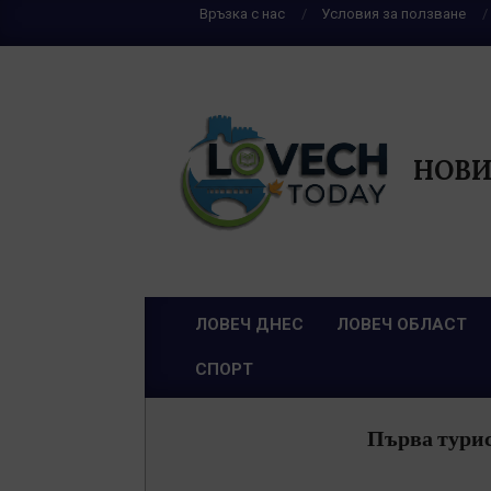
Skip
Връзка с нас
Условия за ползване
to
content
НОВИ
ЛОВЕЧ ДНЕС
ЛОВЕЧ ОБЛАСТ
Primary
СПОРТ
Navigation
Menu
Първа турис