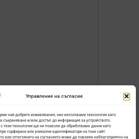
и
Управление на съгласие
урим най-добрите изживявания, ние използваме технологии като
за съхраняване и/или достъп до информация за устройството.
 с тези технологии ще ни позволи да обработваме данни като
при сърфиране или уникални идентификатори на този сайт.
то или оттеглянето на съгласието може да повлияе неблагоприятно на