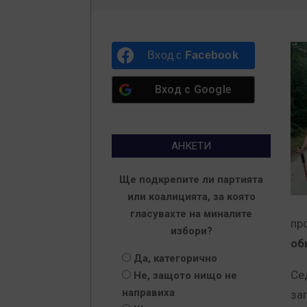
Вход с
Facebook
Вход с
Google
АНКЕТИ
Ще подкрепите ли партията
или коалицията, за която
гласувахте на миналите
пр
избори?
об
Да, категорично
Се
Не, защото нищо не
направиха
за