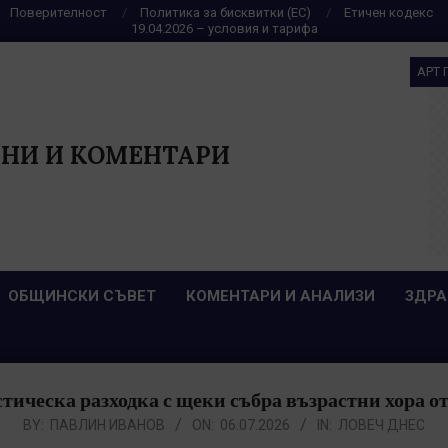
Поверителност
Политика за бисквитки (ЕС)
Етичен кодекс
19.04.2026 – условия и тарифа
АРТ 
НИ И КОМЕНТАРИ
ОБЩИНСКИ СЪВЕТ
КОМЕНТАРИ И АНАЛИЗИ
ЗДРА
тическа разходка с щеки събра възрастни хора от
BY:
ПАВЛИН ИВАНОВ
ON:
06.07.2026
IN:
ЛОВЕЧ ДНЕС