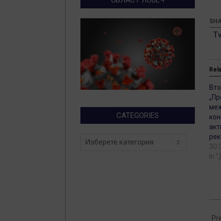
SHA
T
Rel
Вто
„Пр
ме
CATEGORIES
кон
акт
рек
Categories
30.
In 
202
07-
Pr