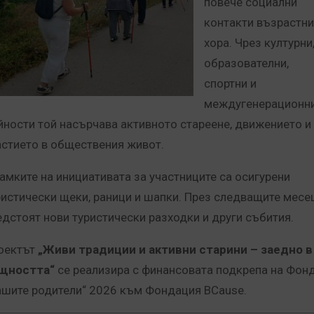
повече социални
контакти възрастни
хора. Чрез културни
образователни,
спортни и
междугенерационн
йности той насърчава активното стареене, движението и
астието в обществения живот.
рамките на инициативата за участниците са осигурени
ристически щеки, раници и шапки. През следващите месе
едстоят нови туристически разходки и други събития.
оектът
„Живи традиции и активни старини – заедно в
щността“
се реализира с финансовата подкрепа на Фон
ашите родители“ 2026 към Фондация BCause.