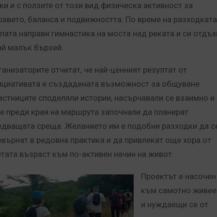
ки и с ползите от този вид физическа активност за
равето, баланса и подвижността. По време на разходката
упата направи гимнастика на моста над реката и си отдъх
ай малък бързей.
ганизаторите отчитат, че най-ценният резултат от
ициативата е създадената възможност за общуване.
астниците споделяли истории, насърчавали се взаимно и
е преди края на маршрута започнали да планират
едващата среща. Желанието им е подобни разходки да с
евърнат в редовна практика и да привлекат още хора от
етата възраст към по-активен начин на живот.
Проектът е насочен
към самотно живе
и нуждаещи се от