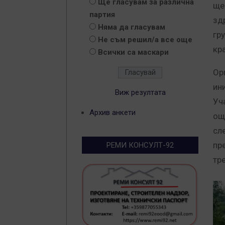
Ще гласувам за различна
ще
партия
зд
Няма да гласувам
гр
Не съм решил/а все още
кр
Всички са маскари
Ор
ин
Виж резултата
Уч
Архив анкети
ощ
сл
пр
РЕМИ КОНСУЛТ-92
тр