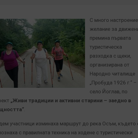
С много настроение
желание за движен
премина първата
туристическа
разходка с щеки,
организирана от
Народно читалище
„Пробуда 1926 г.“ –
село Йоглав, по
оект
„Живи традиции и активни старини – заедно в
щността“
.
дем участници изминаха маршрут до река Осъм, където 
познаха с правилната техника на ходене с туристически