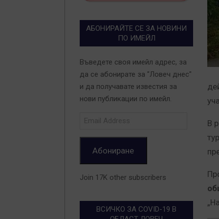
АБОНИРАЙТЕ СЕ ЗА НОВИНИ
ПО ИМЕЙЛ
Въведете своя имейл адрес, за
да се абонирате за "Ловеч днес"
де
и да получавате известия за
нови публикации по имейл.
уч
Email
В 
Address
ту
Абониране
пр
Пр
Join 17K other subscribers
об
„Н
ВСИЧКО ЗА COVID-19 В
ОБЛАСТ ЛОВЕЧ