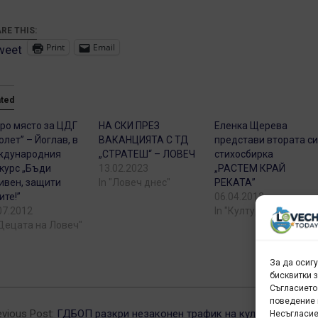
RE THIS:
Print
Email
weet
ated
ро място за ЦДГ
НА СКИ ПРЕЗ
Еленка Щерева
олет” – Йоглав, в
ВАКАНЦИЯТА С ТД
представи втората с
ждународния
„СТРАТЕШ“ – ЛОВЕЧ
стихосбирка
курс „Бъди
13.02.2023
„РАСТЕМ КРАЙ
ивен, защити
In "Ловеч днес"
РЕКАТА”
ите!”
06.04.2012
07.2012
In "Култура"
"Децата на Ловеч"
За да осиг
бисквитки 
Съгласието
6-
поведение 
evious Post:
ГДБОП разкри незаконен трафик на културни
Несъгласие