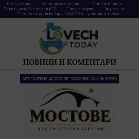
Skip
Връзка с нас
Условия за ползване
Поверителност
Политика за бисквитки (ЕС)
Етичен кодекс
За реклама
to
Парламентарни избори 19.04.2026 – условия и тарифа
content
НОВИНИ И КОМЕНТАРИ
АРТ ГАЛЕРИЯ „МОСТОВЕ“ МАГАЗИН ЗА ИЗКУСТВО