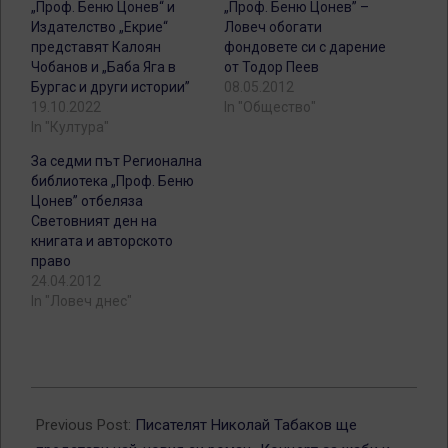
„Проф. Беню Цонев“ и
„Проф. Беню Цонев” –
Издателство „Екрие“
Ловеч обогати
представят Калоян
фондовете си с дарение
Чобанов и „Баба Яга в
от Тодор Пеев
Бургас и други истории”
08.05.2012
19.10.2022
In "Общество"
In "Култура"
За седми път Регионална
библиотека „Проф. Беню
Цонев” отбеляза
Световният ден на
книгата и авторското
право
24.04.2012
In "Ловеч днес"
2025-
04-
Previous Post:
Писателят Николай Табаков ще