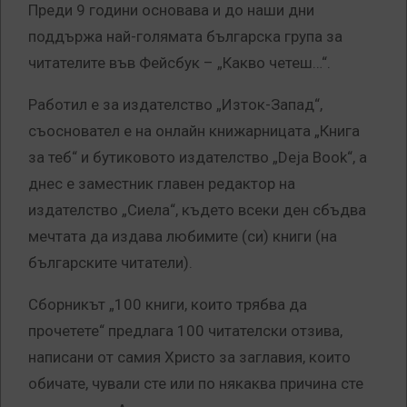
Преди 9 години основава и до наши дни
поддържа най-голямата българска група за
читателите във Фейсбук – „Какво четеш…“.
Работил е за издателство „Изток-Запад“,
съосновател е на онлайн книжарницата „Книга
за теб“ и бутиковото издателство „Deja Book“, a
днес е заместник главен редактор на
издателство „Сиела“, където всеки ден сбъдва
мечтата да издава любимите (си) книги (на
българските читатели).
Сборникът „100 книги, които трябва да
прочетете“ предлага 100 читателски отзива,
написани от самия Христо за заглавия, които
обичате, чували сте или по някаква причина сте