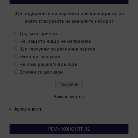
Ще подкрепите ли партията или коалицията, за
която гласувахте на миналите избори?
Да, категорично
Не, защото нищо не направиха
Ще гласувам за различна партия
Няма да гласувам
Не съм решил/а все още
Всички са маскари
Виж резултата
Архив анкети
РЕМИ КОНСУЛТ-92