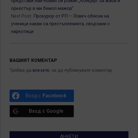
01
представи най-новия си роман „Концерт за жаби и
оркестър в ми бемол мажор“
Next Post:
Прокурор от РП – Ловеч обясни на
ученици какви са престъпленията, свързани с
наркотици
ВАШИЯТ КОМЕНТАР
Трябва да
влезете
, за да публикувате коментар.
Вход с
Facebook
Вход с
Google
АНКЕТИ