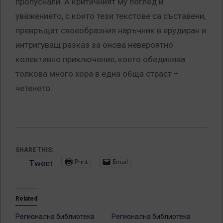
пропуснали. А критичният му поглед и
уважението, с които тези текстове са съставени,
превръщат своеобразния наръчник в ерудиран и
интригуващ разказ за онова невероятно
колективно приключение, което обединява
толкова много хора в една обща страст –
четенето.
SHARE THIS:
Print
Email
Tweet
Related
Регионална библиотека
Регионална библиотека