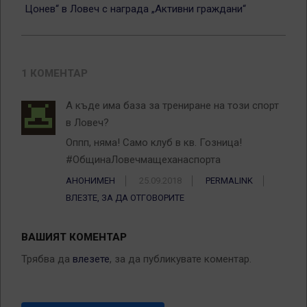
Цонев“ в Ловеч с награда „Активни граждани“
1 КОМЕНТАР
А къде има база за трениране на този спорт
в Ловеч?
Оппп, няма! Само клуб в кв. Гозница!
#ОбщинаЛовечмащеханаспорта
АНОНИМЕН
25.09.2018
PERMALINK
ВЛЕЗТЕ, ЗА ДА ОТГОВОРИТЕ
ВАШИЯТ КОМЕНТАР
Трябва да
влезете
, за да публикувате коментар.