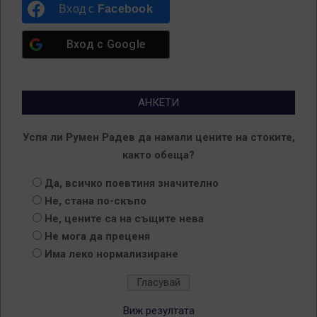
Вход с
Facebook
Вход с
Google
АНКЕТИ
Успя ли Румен Радев да намали цените на стоките,
както обеща?
Да, всичко поевтиня значително
Не, стана по-скъпо
Не, цените са на същите нева
Не мога да преценя
Има леко нормализиране
Виж резултата