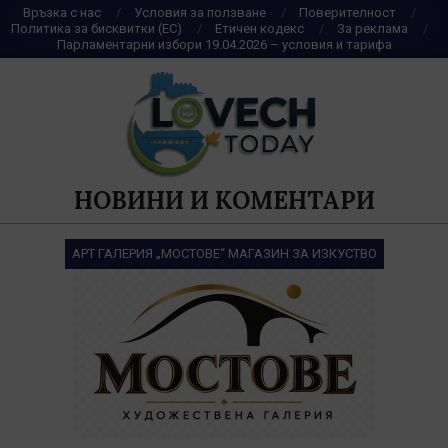
Skip
Връзка с нас
Условия за ползване
Поверителност
Политика за бисквитки (ЕС)
Етичен кодекс
За реклама
to
Парламентарни избори 19.04.2026 – условия и тарифа
content
НОВИНИ И КОМЕНТАРИ
АРТ ГАЛЕРИЯ „МОСТОВЕ“ МАГАЗИН ЗА ИЗКУСТВО