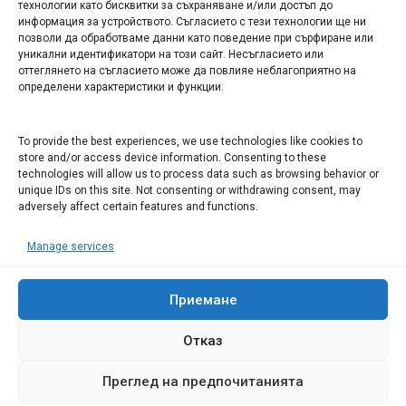
технологии като бисквитки за съхраняване и/или достъп до
информация за устройството. Съгласието с тези технологии ще ни
Арт галерия "Мостове" – магазин за изкуство
позволи да обработваме данни като поведение при сърфиране или
уникални идентификатори на този сайт. Несъгласието или
СЕВЕРОЗАПАДА ИНФОРМАЦИОНЕН БИЗНЕС
оттеглянето на съгласието може да повлияе неблагоприятно на
ТУРИСТИЧЕСКИ КЛЪСТЕР
определени характеристики и функции.
ИНСТИТУЦИИ В ЛОВЕЧ
To provide the best experiences, we use technologies like cookies to
store and/or access device information. Consenting to these
technologies will allow us to process data such as browsing behavior or
Административен съд Ловеч
unique IDs on this site. Not consenting or withdrawing consent, may
Областна администрация Ловеч
adversely affect certain features and functions.
Община Ловеч
Manage services
ОДМВР Ловеч
Окръжен съд Ловеч
Районен съд Ловеч
Приемане
Отказ
Преглед на предпочитанията
© 2008 Ловеч днес - новини и коментари Сайтът е собственост на