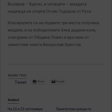
Въляров – Бургас, а четвърти – младата
надежда на спорта Огнян Тодоров от Русе.
Класиралите се на първите три места получиха
медали, а на победителите бяха дадени купи,
осигурени от Община Ловеч и връчени от
заместник-кмета Венцислав Христов.
SHARE THIS:
Print
Email
Tweet
Related
На 22 и 23 септември
Приятелски срещи по