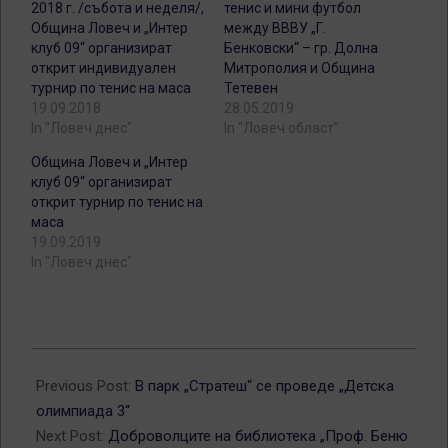
2018 г. /събота и неделя/,
тенис и мини футбол
Община Ловеч и „Интер
между ВВВУ „Г.
клуб 09“ организират
Бенковски“ – гр. Долна
открит индивидуален
Митрополия и Община
турнир по тенис на маса
Тетевен
19.09.2018
28.05.2019
In "Ловеч днес"
In "Ловеч област"
Община Ловеч и „Интер
клуб 09“ организират
открит турнир по тенис на
маса
19.09.2019
In "Ловеч днес"
2018-
09-
Previous Post:
В парк „Стратеш“ се проведе „Детска
25
олимпиада 3“
Next Post:
Доброволците на библиотека „Проф. Беню