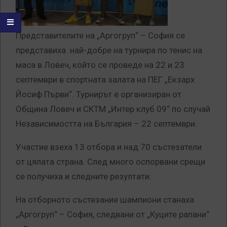
Представителите на „Аргогруп“ – София се
представиха най-добре на турнира по тенис на
маса в Ловеч, който се проведе на 22 и 23
септември в спортната залата на ПЕГ „Екзарх
Йосиф Първи“. Турнирът е организиран от
Община Ловеч и СКТМ „Интер клуб 09“ по случай
Независимостта на България – 22 септември.
Участие взеха 13 отбора и над 70 състезатели
от цялата страна. След много оспорвани срещи
се получиха и следните резултати.
На отборното състезание шампиони станаха
„Аргогруп“ – София, следвани от „Куците рапани“