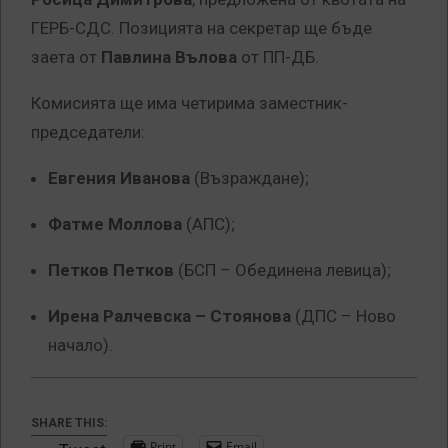
ГЕРБ-СДС. Позицията на секретар ще бъде
заета от
Павлина Вълова
от ПП-ДБ.
Комисията ще има четирима заместник-
председатели:
Евгения Иванова
(Възраждане);
Фатме Моллова
(АПС);
Петков Петков
(БСП – Обединена левица);
Ирена Ралчевска – Стоянова
(ДПС – Ново
начало).
SHARE THIS:
Print
Email