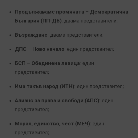
Продължаваме промяната – Демократична
България (ПП-ДБ)
: двама представители;
Възраждане
: двама представители;
ДПС – Ново начало
: един представител;
БСП – Обединена левица
: един
представител;
Има такъв народ (ИТН)
: един представител;
Алианс за права и свободи (АПС)
: един
представител;
Морал, единство, чест (МЕЧ)
: един
представител;