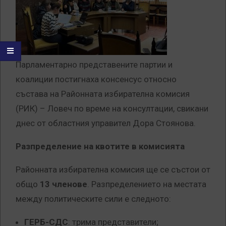
Парламентарно представените партии и
коалиции постигнаха консенсус относно
състава на Районната избирателна комисия
(РИК) – Ловеч по време на консултации, свикани
днес от областния управител Дора Стоянова.
Разпределение на квотите в комисията
Районната избирателна комисия ще се състои от
общо
13 членове
. Разпределението на местата
между политическите сили е следното:
ГЕРБ-СДС
: трима представители;