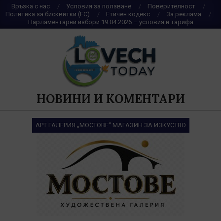
Skip
Връзка с нас
Условия за ползване
Поверителност
Политика за бисквитки (ЕС)
Етичен кодекс
За реклама
to
Парламентарни избори 19.04.2026 – условия и тарифа
content
НОВИНИ И КОМЕНТАРИ
АРТ ГАЛЕРИЯ „МОСТОВЕ“ МАГАЗИН ЗА ИЗКУСТВО