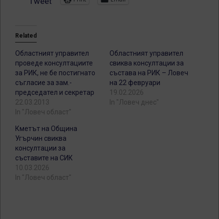
Tweet
Related
Областният управител
Областният управител
проведе консултациите
свиква консултации за
за РИК, не бе постигнато
състава на РИК – Ловеч
съгласие за зам.-
на 22 февруари
председател и секретар
19.02.2026
22.03.2013
In "Ловеч днес"
In "Ловеч област"
Кметът на Община
Угърчин свиква
консултации за
съставите на СИК
10.03.2026
In "Ловеч област"