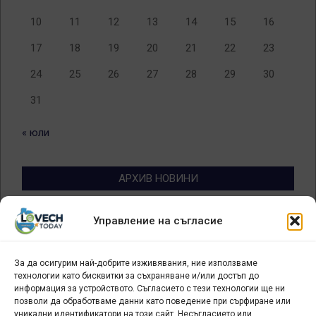
10
11
12
13
14
15
16
17
18
19
20
21
22
23
24
25
26
27
28
29
30
31
« юли
АРХИВ НОВИНИ
Архив
Управление на съгласие
новини
За да осигурим най-добрите изживявания, ние използваме
БИЗНЕС
технологии като бисквитки за съхраняване и/или достъп до
информация за устройството. Съгласието с тези технологии ще ни
Арт галерия "Мостове" – магазин за изкуство
позволи да обработваме данни като поведение при сърфиране или
уникални идентификатори на този сайт. Несъгласието или