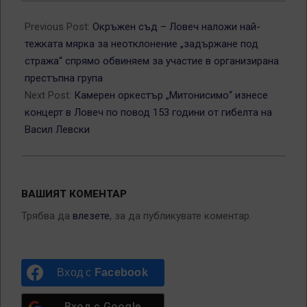
2026-
02-
Previous Post:
Окръжен съд – Ловеч наложи най-
22
тежката мярка за неотклонение „задържане под
стража“ спрямо обвиняем за участие в организирана
престъпна група
Next Post:
Камерен оркестър „Митонисимо“ изнесе
концерт в Ловеч по повод 153 години от гибелта на
Васил Левски
ВАШИЯТ КОМЕНТАР
Трябва да
влезете
, за да публикувате коментар.
Вход с
Facebook
Вход с
Google