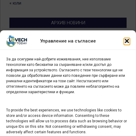
« юли
АРХИВ НОВИНИ
Архив
Управление на съгласие
новини
За да осигурим най-добрите изживявания, ние използваме
БИЗНЕС
технологии като бисквитки за съхраняване и/или достъп до
информация за устройството. Съгласието с тези технологии ще ни
Арт галерия "Мостове" – магазин за изкуство
позволи да обработваме данни като поведение при сърфиране или
уникални идентификатори на този сайт. Несъгласието или
СЕВЕРОЗАПАДА ИНФОРМАЦИОНЕН БИЗНЕС
оттеглянето на съгласието може да повлияе неблагоприятно на
ТУРИСТИЧЕСКИ КЛЪСТЕР
определени характеристики и функции.
ИНСТИТУЦИИ В ЛОВЕЧ
To provide the best experiences, we use technologies like cookies to
store and/or access device information. Consenting to these
technologies will allow us to process data such as browsing behavior or
Административен съд Ловеч
unique IDs on this site. Not consenting or withdrawing consent, may
Областна администрация Ловеч
adversely affect certain features and functions.