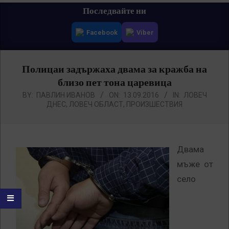
Primary
Последвайте ни
Navigation
Facebook
Viber
Menu
Полицаи задържаха двама за кражба на
близо пет тона царевица
BY:
ПАВЛИН ИВАНОВ
ON:
13.09.2016
IN:
ЛОВЕЧ
ДНЕС
,
ЛОВЕЧ ОБЛАСТ
,
ПРОИЗШЕСТВИЯ
Двама
мъже от
село