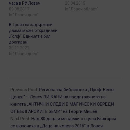
часа в РУ Ловеч
20.04.2015
09.08.2017
In "Ловеч област"
In "Ловеч днес"
В Троян са задържани
двама мъже откраднали
„Голф“. Единият е бил
дрогиран
30.11.2021
In "Ловеч днес"
2016-
09-
Previous Post:
Регионална библиотека „Проф. Беню
13
Цонев” – Ловеч ВИ КАНИ на представянето на
книгата „АНТИЧНИ СЛЕДИ В МАГИЧЕСКИ ОБРЕДИ
ОТ БЪЛГАРСКИТЕ ЗЕМИ“ на Георги Мишев
Next Post:
Над 80 деца и младежи от цяла България
се включиха в „Деца на колела 2016“ в Ловеч