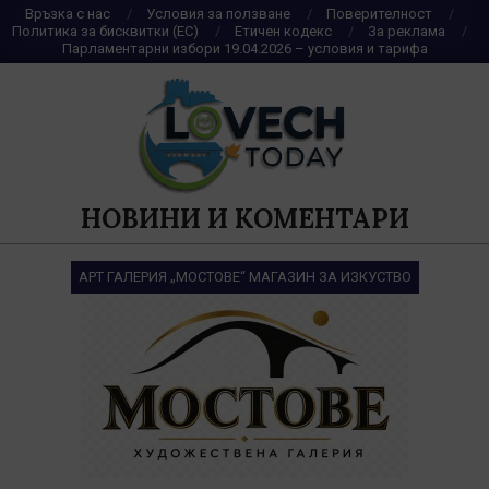
Skip
Връзка с нас
Условия за ползване
Поверителност
Политика за бисквитки (ЕС)
Етичен кодекс
За реклама
to
Парламентарни избори 19.04.2026 – условия и тарифа
content
НОВИНИ И КОМЕНТАРИ
АРТ ГАЛЕРИЯ „МОСТОВЕ“ МАГАЗИН ЗА ИЗКУСТВО