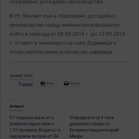
образувано досъдебно производство.
В РУ Луковит пък е образувано досъдебно
производство срещу неизвестен извършител,
който в периода от 08.09.2016 г. до 12.09.2016
г. от имот в землището на село Дерманци е
отнел неустановено количество царевица.
SHARE THIS:
Print
Email
Tweet
Related
57-годишен мъж от с.
Откраднати са 4 тона
Хлевене карал пиян с
дизелово гориво от
1,91 промила. Водачът е
бензиностанцията край
задържан за срок от 24
Микре