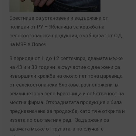
Брестница са установени и задържани от
полицаи от РУ – Ябланица за кражба на
селскостопанска продукция, съобщават от ОД
на МВР в Ловеч.
В периода от 1 до 12 септември, двамата мъже
на 43 и и 33 години в съучастие с две жени са
извършили кражба на около пет тона царевица
от селскостопански блокове, разположени в
землището на село Брестница и собственост на
местна фирма. Откраднатата продукция е била
предназначена за продажба, като тя е открита и
иззета по съответния ред. Задържани са
двамата мъже от групата, а по случая е