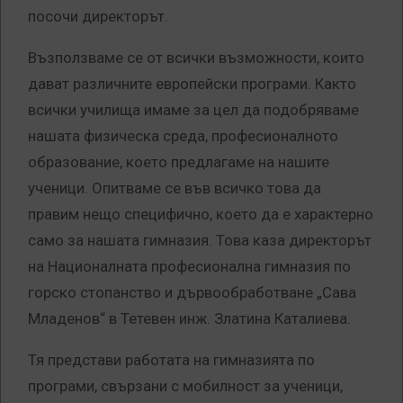
посочи директорът.
Възползваме се от всички възможности, които
дават различните европейски програми. Както
всички училища имаме за цел да подобряваме
нашата физическа среда, професионалното
образование, което предлагаме на нашите
ученици. Опитваме се във всичко това да
правим нещо специфично, което да е характерно
само за нашата гимназия. Това каза директорът
на Националната професионална гимназия по
горско стопанство и дървообработване „Сава
Младенов“ в Тетевен инж. Златина Каталиева.
Тя представи работата на гимназията по
програми, свързани с мобилност за ученици,