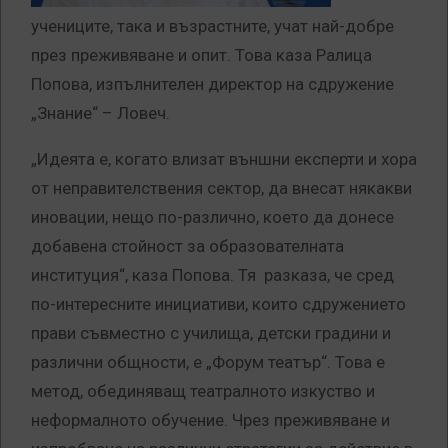
учениците, така и възрастните, учат най-добре
през преживяване и опит. Това каза Ралица
Попова, изпълнителен директор на сдружение
„Знание“ – Ловеч.
„Идеята е, когато влизат външни експерти и хора
от неправителствения сектор, да внесат някакви
иновации, нещо по-различно, което да донесе
добавена стойност за образователната
институция“, каза Попова. Тя разказа, че сред
по-интересните инициативи, които сдружението
прави съвместно с училища, детски градини и
различни общности, е „Форум театър“. Това е
метод, обединяващ театралното изкуство и
неформалното обучение. Чрез преживяване и