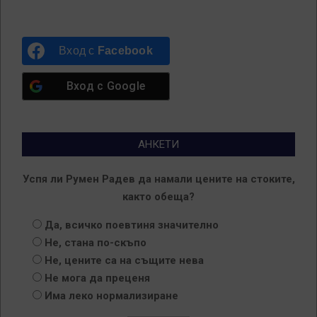
Вход с
Facebook
Вход с
Google
АНКЕТИ
Успя ли Румен Радев да намали цените на стоките,
както обеща?
Да, всичко поевтиня значително
Не, стана по-скъпо
Не, цените са на същите нева
Не мога да преценя
Има леко нормализиране