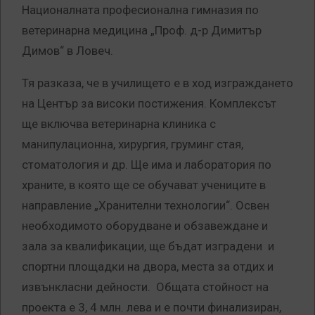
Националната професионална гимназия по
ветеринарна медицина „Проф. д-р Димитър
Димов“ в Ловеч.
Тя разказа, че в училището е в ход изграждането
на Център за високи постижения. Комплексът
ще включва ветеринарна клиника с
манипулационна, хирургия, груминг стая,
стоматология и др. Ще има и лаборатория по
храните, в която ще се обучават учениците в
направление „Хранителни технологии“. Освен
необходимото оборудване и обзавеждане и
зала за квалификации, ще бъдат изградени и
спортни площадки на двора, места за отдих и
извънкласни дейности. Общата стойност на
проекта е 3, 4 млн. лева и е почти финализиран,