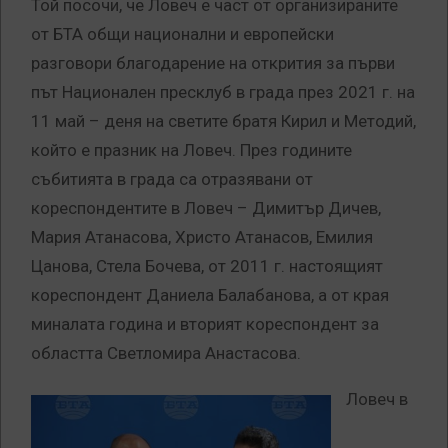
Той посочи, че Ловеч е част от организираните
от БТА общи национални и европейски
разговори благодарение на открития за първи
път Национален пресклуб в града през 2021 г. на
11 май – деня на светите братя Кирил и Методий
,
който е празник на Ловеч. През годините
събитията в града са отразявани от
кореспондентите в Ловеч – Димитър Дичев,
Мария Атанасова, Христо Атанасов, Емилия
Цанова, Стела Бочева, от 2011 г. настоящият
кореспондент Даниела Балабанова, а от края
миналата година и вторият кореспондент за
областта Светломира Анастасова.
Ловеч в