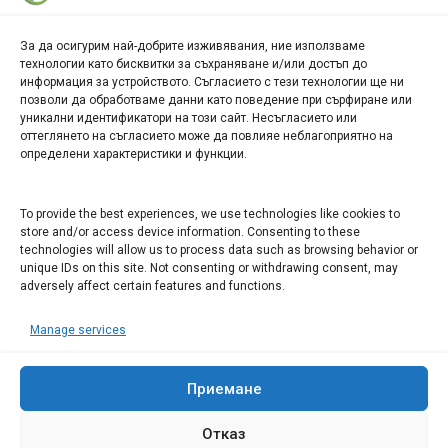
За да осигурим най-добрите изживявания, ние използваме
БИЗНЕС
технологии като бисквитки за съхраняване и/или достъп до
информация за устройството. Съгласието с тези технологии ще ни
Арт галерия "Мостове" – магазин за изкуство
позволи да обработваме данни като поведение при сърфиране или
уникални идентификатори на този сайт. Несъгласието или
СЕВЕРОЗАПАДА ИНФОРМАЦИОНЕН БИЗНЕС
оттеглянето на съгласието може да повлияе неблагоприятно на
ТУРИСТИЧЕСКИ КЛЪСТЕР
определени характеристики и функции.
ИНСТИТУЦИИ В ЛОВЕЧ
To provide the best experiences, we use technologies like cookies to
store and/or access device information. Consenting to these
technologies will allow us to process data such as browsing behavior or
Административен съд Ловеч
unique IDs on this site. Not consenting or withdrawing consent, may
adversely affect certain features and functions.
Областна администрация Ловеч
Община Ловеч
Manage services
ОДМВР Ловеч
Окръжен съд Ловеч
Приемане
Районен съд Ловеч
Отказ