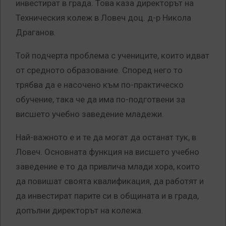
инвестират в града. Това каза директорът на
Техническия колеж в Ловеч доц. д-р Никола
Драганов.
Той подчерта проблема с учениците, които идват
от средното образование. Според него то
трябва да е насочено към по-практическо
обучение, така че да има по-подготвени за
висшето учебно заведение младежи.
Най-важното е и те да могат да останат тук, в
Ловеч. Основната функция на висшето учебно
заведение е то да привлича млади хора, които
да повишат своята квалификация, да работят и
да инвестират парите си в общината и в града,
допълни директорът на колежа.