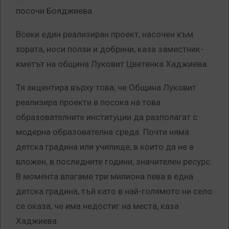
посочи Бояджиева.
Всеки един реализиран проект, насочен към
хората, носи ползи и добрини, каза заместник-
кметът на община Луковит Цветенка Хаджиева.
Тя акцентира върху това, че Община Луковит
реализира проекти в посока на това
образователните институции да разполагат с
модерна образователна среда. Почти няма
детска градина или училище, в които да не е
вложен, в последните години, значителен ресурс.
В момента влагаме три милиона лева в една
детска градина, тъй като в най-голямото ни село
се оказа, че има недостиг на места, каза
Хаджиева.