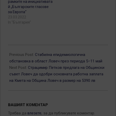
рамките на инициативата
й „Българските гласове
за Европа“
23.03.2022
In "България"
2025-
05-
Previous Post:
Стабилна епидемиологична
12
обстановка в област Ловеч през периода 5–11 май
Next Post:
Страцимир Петков предлага на Общински
съвет Ловеч да одобри основната работна заплата
на Кмета на Община Ловеч в размер на 5390 лв
ВАШИЯТ КОМЕНТАР
Трябва да
влезете
, за да публикувате коментар.