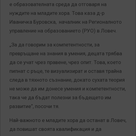
е образователната среда да отговаря на
нуждите на младите хора. Това каза д-р
Иваничка Буровска, началник на Регионалното
управление на образованието (РУО) в Ловеч.
„За да говорим за компетентности, за
превръщане на знания в умения, децата трябва
да се учат чрез правене, чрез опит. Това, което
пипнат с ръце, те визуализират и оставя трайна
следа в тяхното съзнание, докато сухата теория
не може да им донесе умения и компетентности,
така че да бъдат полезни за бъдещето им
развитие“, посочи тя.
Най-важното е младите хора да останат в Ловеч,
да повишат своята квалификация и да