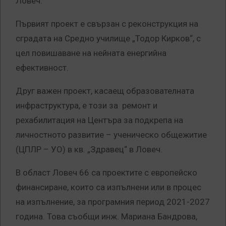
Ловеч.
Първият проект е свързан с реконструкция на
сградата на Средно училище „Тодор Кирков“, с
цел повишаване на нейната енергийна
ефективност.
Друг важен проект, касаещ образователната
инфраструктура, е този за ремонт и
рехабилитация на Центъра за подкрепа на
личностното развитие – ученическо общежитие
(ЦПЛР – УО) в кв. „Здравец“ в Ловеч.
В област Ловеч 66 са проектите с европейско
финансиране, които са изпълнени или в процес
на изпълнение, за програмния период 2021-2027
година. Това съобщи инж. Мариана Бандрова,