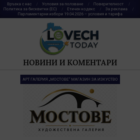
Skip
Връзка с нас
Условия за ползване
Поверителност
Политика за бисквитки (ЕС)
Етичен кодекс
За реклама
to
Парламентарни избори 19.04.2026 – условия и тарифа
content
НОВИНИ И КОМЕНТАРИ
АРТ ГАЛЕРИЯ „МОСТОВЕ“ МАГАЗИН ЗА ИЗКУСТВО