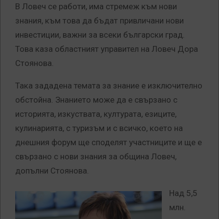
В Ловеч се работи, има стремеж към нови
знания, към това да бъдат привличани нови
инвестиции, важни за всеки български град.
Това каза областният управител на Ловеч Дора
Стоянова.
Така зададена темата за знание е изключително
обстойна. Знанието може да е свързано с
историята, изкуствата, културата, езиците,
кулинарията, с туризъм и с всичко, което на
днешния форум ще споделят участниците и ще е
свързано с нови знания за община Ловеч,
допълни Стоянова.
Над 5,5
млн.