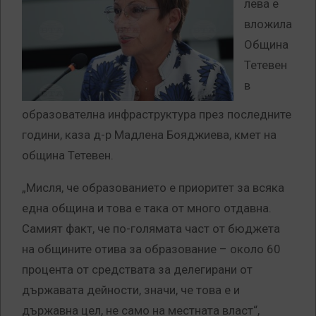
лева е
вложила
Община
Тетевен
в
образователна инфраструктура през последните
години, каза д-р Мадлена Бояджиева, кмет на
община Тетевен.
„Мисля, че образованието е приоритет за всяка
една община и това е така от много отдавна.
Самият факт, че по-голямата част от бюджета
на общините отива за образование – около 60
процента от средствата за делегирани от
държавата дейности, значи, че това е и
държавна цел, не само на местната власт“,