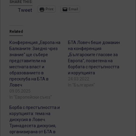
SHARE THIS:
Print
Email
Tweet
Related
Конференция „Европа на
БТА Ловеч беше домакин
Балканите: Заедно чрез
на конференция
знание“ ще събере
„Българските гласове за
представители на
Европа“, посветена на
местната власт и
борбата с престъпността
образованието в
и корупцията
пресклуба на БТА в
24.03.2022
Ловеч
In "България"
09.05.2025
In "Европейски съюз"
Борба с престъпността и
корупцията: тема на
дискусия в Ловеч.
Тринадесета дискусия,
организирана от БТА в