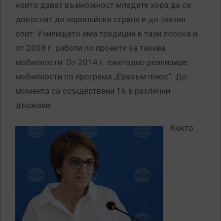
които дават възможност младите хора да се
докоснат до европейски страни и до техния
опит. Училището има традиции в тази посока и
от 2008 г. работи по проекти за такива
мобилности. От 2014 г. ежегодно реализира
мобилности по програма „Еразъм плюс“. До
момента са осъществени 16 в различни
държави.
Както