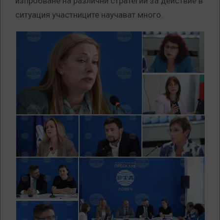
изпробване на различни стратегии за действие в
ситуация участниците научават много.