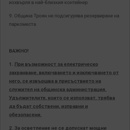
изхвърля в най-близкия контейнер.
9. Община Троян не подсигурява резервиране на
паркоместа.
ВАЖНО!
1.
При възможност за електрическо
захранване, включването и изключването от
него, се извършва в присъствието на
служител на общинска администрация.
Удължителите, които се използват, трябва
да бъдат собствени, изправни и
обезопасени.
2. За осветление не се допускат мощни