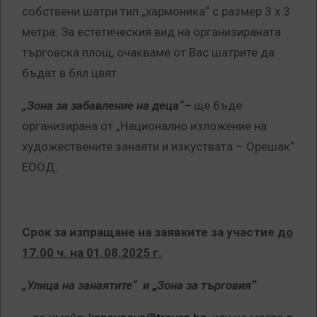
собствени шатри тип „хармоника“ с размер 3 х 3
метра. За естетическия вид на организираната
търговска площ, очакваме от Вас шатрите да
бъдат в бял цвят.
„Зона за забавление на деца“
–
ще бъде
организирана от „Национално изложение на
художествените занаяти и изкуствата – Орешак“
ЕООД.
Срок за изпращане на заявките за участие
до
17.00 ч. на 01.08.2025 г.
„Улица на занаятите“
и
„
Зона за търговия“