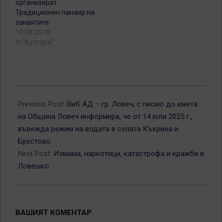
организират
Традиционен панаир на
занаятите
10.08.2018
In "Култура"
2025-
07-
Previous Post:
ВиК АД – гр. Ловеч, с писмо до кмета
14
на Община Ловеч информира, че от 14 юли 2025 г.,
въвежда режим на водата в селата Къкрина и
Брестово
Next Post:
Измама, наркотици, катастрофа и кражби в
Ловешко
ВАШИЯТ КОМЕНТАР