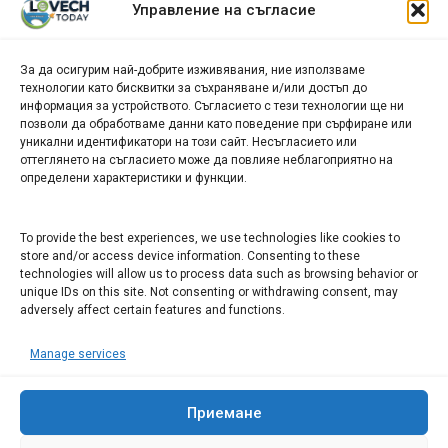
Управление на съгласие
новини
За да осигурим най-добрите изживявания, ние използваме
БИЗНЕС
технологии като бисквитки за съхраняване и/или достъп до
информация за устройството. Съгласието с тези технологии ще ни
Арт галерия "Мостове" – магазин за изкуство
позволи да обработваме данни като поведение при сърфиране или
уникални идентификатори на този сайт. Несъгласието или
СЕВЕРОЗАПАДА ИНФОРМАЦИОНЕН БИЗНЕС
оттеглянето на съгласието може да повлияе неблагоприятно на
ТУРИСТИЧЕСКИ КЛЪСТЕР
определени характеристики и функции.
ИНСТИТУЦИИ В ЛОВЕЧ
To provide the best experiences, we use technologies like cookies to
store and/or access device information. Consenting to these
technologies will allow us to process data such as browsing behavior or
Административен съд Ловеч
unique IDs on this site. Not consenting or withdrawing consent, may
adversely affect certain features and functions.
Областна администрация Ловеч
Община Ловеч
Manage services
ОДМВР Ловеч
Окръжен съд Ловеч
Приемане
Районен съд Ловеч