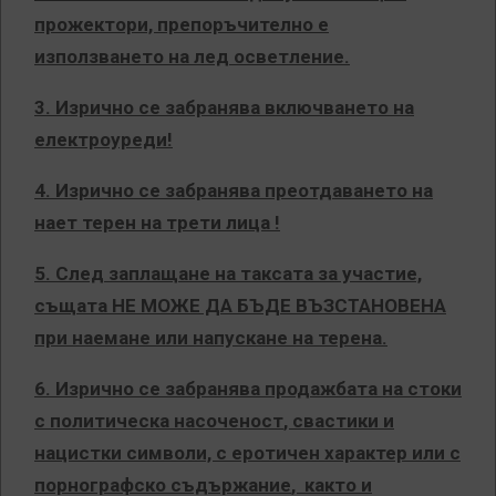
прожектори, препоръчително е
използването на лед осветление.
3. Изрично се забранява включването на
електроуреди!
4. Изрично се забранява преотдаването на
нает терен на трети лица !
5. След заплащане на таксата за участие,
същата НЕ МОЖЕ ДА БЪДЕ ВЪЗСТАНОВЕНА
при наемане или напускане на терена.
6. Изрично се забранява продажбата на стоки
с политическа насоченост
, свастики и
нацистки символи, с еротичен характер или с
порнографско съдържание
,
както и