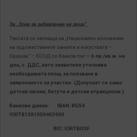
За „Зона за забавление на деца“
Таксата се заплаща на „Национално изложение
на художествените занаяти и изкуствата –
Орешак“ – ЕООД по банков път
– 6 лв./кв.м. на
ден, с ДДС, като заявителя уточнява
необходимата площ за ползване в
заявлението за участие. (Допускат се само
детски люлки, батути и детски атракциони.)
Банкови данни: IBAN: BG
54
IORT81381000403900
BIC:
IORTBGSF