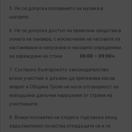
5. Не се допуска ползването на музика в
шатрите.
6. Не се допуска достъп на превозни средства в
зоната на панаира, с изключение на часовете за
настаняване и напускане и часовете определени
за зареждане на стоки
06:00 – 09:00ч.
7. Съгласно българското законодателство
всеки участник е длъжен да притежава касов
апарат и Община Троян не носи отговорност за
извършени данъчни нарушения от страна на
участниците.
8. Всеки ползвател на открита търговска площ
задължително почиства отпадъците си и ги