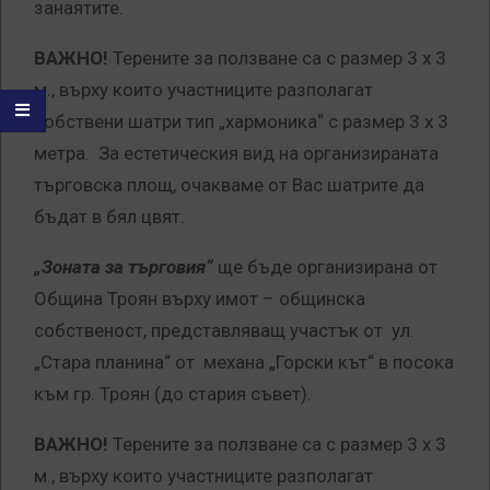
занаятите.
ВАЖНО!
Терените за ползване са с размер 3 х 3
м., върху които участниците разполагат
собствени шатри тип „хармоника“ с размер 3 х 3
метра. За естетическия вид на организираната
търговска площ, очакваме от Вас шатрите да
бъдат в бял цвят.
„Зоната за търговия“
ще бъде организирана от
Община Троян върху имот – общинска
собственост, представляващ участък от ул.
„Стара планина“ от механа „Горски кът“ в посока
към гр. Троян (до стария съвет).
ВАЖНО!
Терените за ползване са с размер 3 х 3
м., върху които участниците разполагат