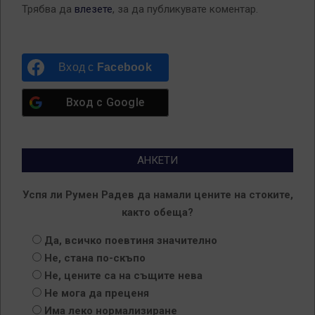
Трябва да
влезете
, за да публикувате коментар.
Вход с
Facebook
Вход с
Google
АНКЕТИ
Успя ли Румен Радев да намали цените на стоките,
както обеща?
Да, всичко поевтиня значително
Не, стана по-скъпо
Не, цените са на същите нева
Не мога да преценя
Има леко нормализиране