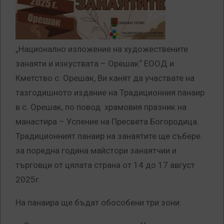
„Национално изложение на художествените
занаяти и изкуствата – Орешак“ ЕООД и
Кметство с. Орешак, Ви канят да участвате на
тазгодишното издание на Традиционния панаир
в с. Орешак, по повод храмовия празник на
манастира – Успение на Пресвета Богородица.
Традиционният панаир на занаятите ще събере
за поредна година майстори занаятчии и
търговци от цялата страна от 14 до 17 август
2025г.
На панаира ще бъдат обособени три зони: