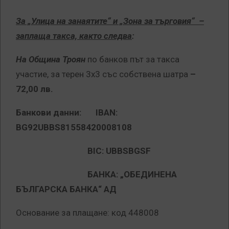
За „Улица на занаятите“
и „Зона за търговия“
–
заплаща такса, както следва
:
На Община Троян
по банков път за такса
участие, за терен 3х3 със собствена шатра
–
72,00 лв.
Банкови данни: IBAN:
BG92UBBS81558420008108
BIC: UBBSBGSF
БАНКА: „ОБЕДИНЕНА
БЪЛГАРСКА БАНКА“ АД
Основание за плащане: код 448008