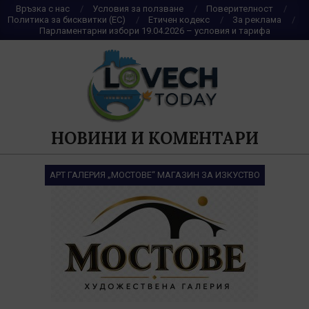
Skip
Връзка с нас
Условия за ползване
Поверителност
Политика за бисквитки (ЕС)
Етичен кодекс
За реклама
to
Парламентарни избори 19.04.2026 – условия и тарифа
content
НОВИНИ И КОМЕНТАРИ
АРТ ГАЛЕРИЯ „МОСТОВЕ“ МАГАЗИН ЗА ИЗКУСТВО