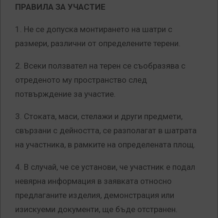
ПРАВИЛА ЗА УЧАСТИЕ
1. Не се допуска монтирането на шатри с
размери, различни от определените терени.
2. Всеки ползвател на терен се съобразява с
отреденото му пространство след
потвърждение за участие.
3. Стоката, маси, стелажи и други предмети,
свързани с дейността, се разполагат в шатрата
на участника, в рамките на определената площ.
4. В случай, че се установи, че участник е подал
невярна информация в заявката относно
предлаганите изделия, демонстрация или
изискуеми документи, ще бъде отстранен.