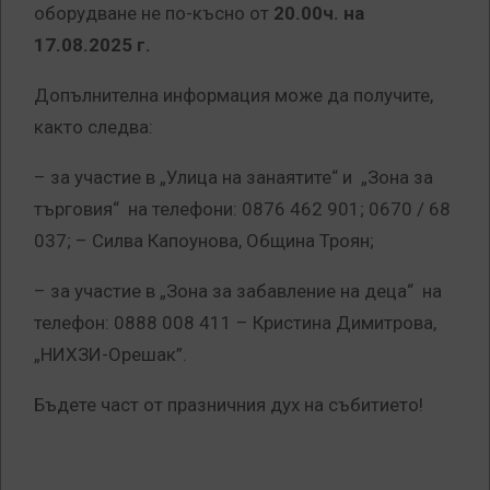
оборудване не по-късно от
20.00ч. на
17.08.2025 г.
Допълнителна информация може да получите,
както следва:
– за участие в „Улица на занаятите“ и „Зона за
търговия“ на телефони: 0876 462 901; 0670 / 68
037; – Силва Капоунова, Община Троян;
– за участие в „Зона за забавление на деца“ на
телефон: 0888 008 411 – Кристина Димитрова,
„НИХЗИ-Орешак”.
Бъдете част от празничния дух на събитието!