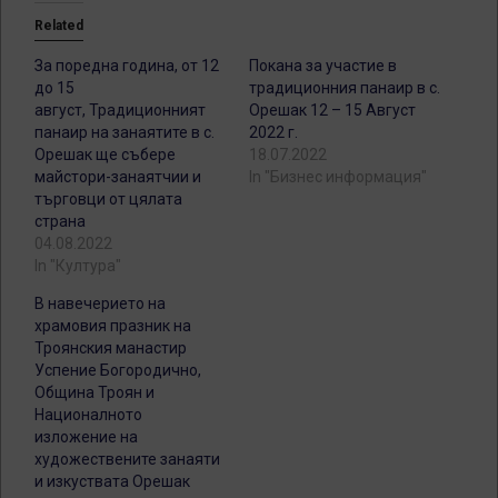
Related
За поредна година, от 12
Покана за участие в
до 15
традиционния панаир в с.
август, Традиционният
Орешак 12 – 15 Август
панаир на занаятите в с.
2022 г.
Орешак ще събере
18.07.2022
майстори-занаятчии и
In "Бизнес информация"
търговци от цялата
страна
04.08.2022
In "Култура"
В навечерието на
храмовия празник на
Троянския манастир
Успение Богородично,
Община Троян и
Националното
изложение на
художествените занаяти
и изкуствата Орешак