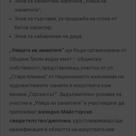
Зона за занаятчии, наречена „Улица на
занаятите“;
Зона за търговия, за продажба на стоки от
битов характер;
Зона за забавление на деца.
„Улицата на занаятите“
ще бъде организирана от
Община Троян върху имот – общинска
собственост, представляващ участък от ул.
„Стара планина“ от Националното изложение на
художествените занаяти и изкуствата към
механа „Горски кът“. Задължително условие за
участие в „Улица на занаятите“ е участниците да
притежават
валидно Майсторско
свидетелство/диплома
, удостоверяващо/ща
квалификация в областта на изкуствата или