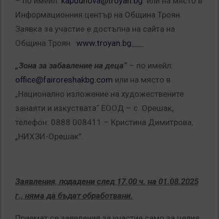
– по имейл:
kapounova@troyan.bg
или на място в
Информационния център на Община Троян.
Заявка за участие е достъпна на сайта на
Община Троян
www.troyan.bg
.
„Зона за забавление на деца“
– по имейл:
office@fairoreshakbg.com
или на място в
„Национално изложение на художествените
занаяти и изкуствата“ ЕООД – с. Орешак,
телефон: 0888 008411 – Кристина Димитрова,
„НИХЗИ-Орешак”.
Заявления, подадени след 17.00 ч. на 01.08.2025
г., няма да бъдат обработвани.
Приемат се заявления за участие само за целия