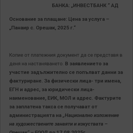
БАНКА: „
ИНВЕСТБАНК “ АД
Основание за плащане: Цена за услуга –
„Панаир с. Орешак, 2025 г.“
Копие от платежния документ да се представя в
деня на настаняването.
В заявлението за
участие задължително се попълват данни за
фактуриране. За физически лица- три имена,
ЕГН и адрес, за юридически лица-
наименование, ЕИК, МОЛ и адрес. Фактурите
за заплатена такса се получават от
администрацията на
„Национално изложение
на художествените занаяти и изкуствата –
Орешак“ – ЕООД
до 17.08.2025г.