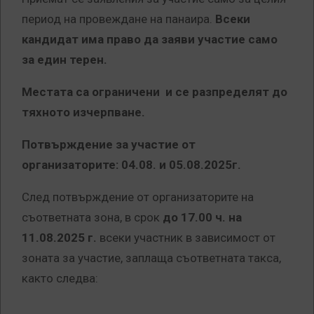
период на провеждане на панаира.
Всеки
кандидат има право да заяви участие само
за един терен.
Местата са ограничени и се разпределят до
тяхното изчерпване.
Потвърждение за участие от
организаторите: 04.08. и 05.08.2025г.
След потвърждение от организаторите на
съответната зона, в срок
до 17.00 ч. на
11.08.202
5 г.
всеки участник в зависимост от
зоната за участие, заплаща съответната такса,
както следва: