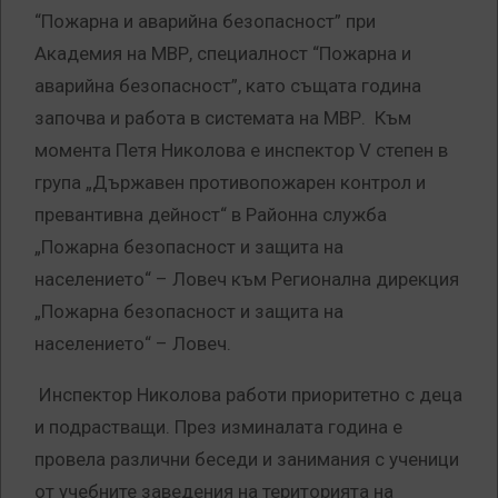
“Пожарна и аварийна безопасност” при
Академия на МВР, специалност “Пожарна и
аварийна безопасност”, като същата година
започва и работа в системата на МВР. Към
момента Петя Николова е инспектор V степен в
група „Държавен противопожарен контрол и
превантивна дейност“ в Районна служба
„Пожарна безопасност и защита на
населението“ – Ловеч към Регионална дирекция
„Пожарна безопасност и защита на
населението“ – Ловеч.
Инспектор Николова работи приоритетно с деца
и подрастващи. През изминалата година е
провела различни беседи и занимания с ученици
от учебните заведения на територията на