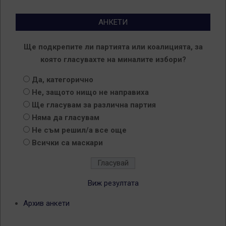
АНКЕТИ
Ще подкрепите ли партията или коалицията, за
която гласувахте на миналите избори?
Да, категорично
Не, защото нищо не направиха
Ще гласувам за различна партия
Няма да гласувам
Не съм решил/а все още
Всички са маскари
Виж резултата
Архив анкети