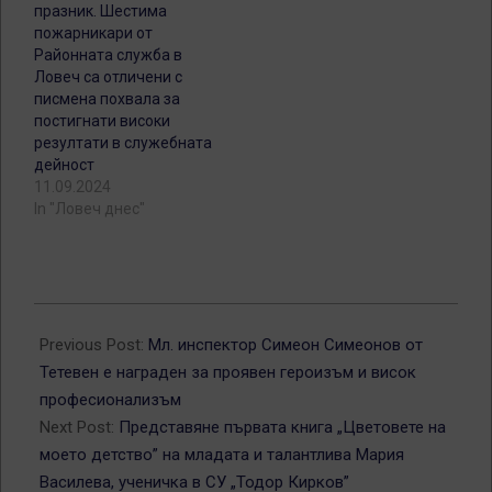
празник. Шестима
пожарникари от
Районната служба в
Ловеч са отличени с
писмена похвала за
постигнати високи
резултати в служебната
дейност
11.09.2024
In "Ловеч днес"
2019-
02-
Previous Post:
Мл. инспектор Симеон Симеонов от
08
Тетевен е награден за проявен героизъм и висок
професионализъм
Next Post:
Представяне първата книга „Цветовете на
моето детство” на младата и талантлива Мария
Василева, ученичка в СУ „Тодор Кирков”