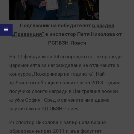
Подгласник на победителят
в р
аздел
„Превенция“
е
инспектор Петя Николова от
РСПБЗН-Ловеч
На 07 февруари за 24-и пореден път се проведе
церемонията за награждаване на отличените в
конкурса „Пожарникар на годината”. Най-
добрите огнеборци и спасители за 2018 година
получиха своите награди в Централния военен
клуб в София. Сред отличените има двама
служители на РД ПБЗН-Ловеч.
Инспектор Николова е завършила висше
образование през 2011 г. във факултет