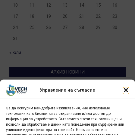
10
11
12
13
14
15
16
17
18
19
20
21
22
23
24
25
26
27
28
29
30
31
« юли
АРХИВ НОВИНИ
Архив
Управление на съгласие
новини
За да осигурим най-добрите изживявания, ние използваме
БИЗНЕС
технологии като бисквитки за съхраняване и/или достъп до
информация за устройството. Съгласието с тези технологии ще ни
Арт галерия "Мостове" – магазин за изкуство
позволи да обработваме данни като поведение при сърфиране или
уникални идентификатори на този сайт. Несъгласието или
СЕВЕРОЗАПАДА ИНФОРМАЦИОНЕН БИЗНЕС