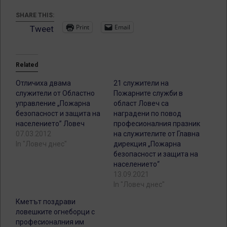
SHARE THIS:
Print
Email
Tweet
Related
Отличиха двама
21 служители на
служители от Областно
Пожарните служби в
управление „Пожарна
област Ловеч са
безопасност и защита на
наградени по повод
населението” Ловеч
професионалния празник
07.03.2012
на служителите от Главна
In "Ловеч днес"
дирекция „Пожарна
безопасност и защита на
населението“
13.09.2021
In "Ловеч днес"
Кметът поздрави
ловешките огнеборци с
професионалния им