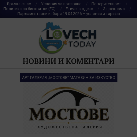
Skip
Връзка с нас
Условия за ползване
Поверителност
Политика за бисквитки (ЕС)
Етичен кодекс
За реклама
to
Парламентарни избори 19.04.2026 – условия и тарифа
content
НОВИНИ И КОМЕНТАРИ
АРТ ГАЛЕРИЯ „МОСТОВЕ“ МАГАЗИН ЗА ИЗКУСТВО