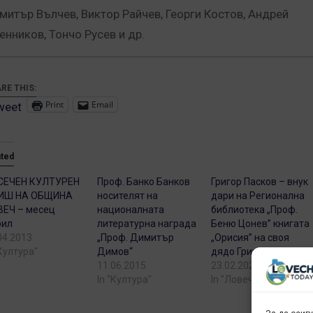
митър Вълчев, Виктор Райчев, Георги Костов, Андрей
енников, Тончо Русев и др.
RE THIS:
Print
Email
weet
ated
СЕЧЕН КУЛТУРЕН
Проф. Банко Банков
Григор Пасков – внук
ИШ НА ОБЩИНА
носителят на
дари на Регионална
ЕЧ – месец
националната
библиотека „Проф.
рил
литературна награда
Беню Цонев” книгата
04.2013
„Проф. Димитър
„Орисия” на своя
"Култура"
Димов“
дядо Григор Пасков
11.06.2015
23.02.2023
In "Култура"
In "Ловеч днес"