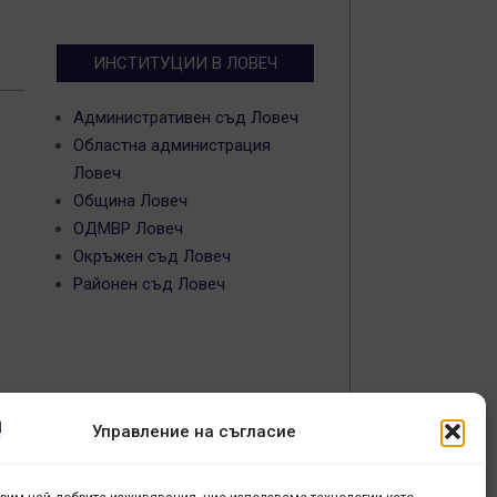
ИНСТИТУЦИИ В ЛОВЕЧ
Административен съд Ловеч
Областна администрация
Ловеч
Община Ловеч
ОДМВР Ловеч
Окръжен съд Ловеч
Районен съд Ловеч
Управление на съгласие