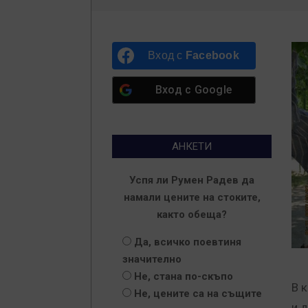
Вход с
Facebook
Вход с
Google
АНКЕТИ
Успя ли Румен Радев да
намали цените на стоките,
както обеща?
Да, всичко поевтиня
значително
Не, стана по-скъпо
В 
Не, цените са на същите
и д