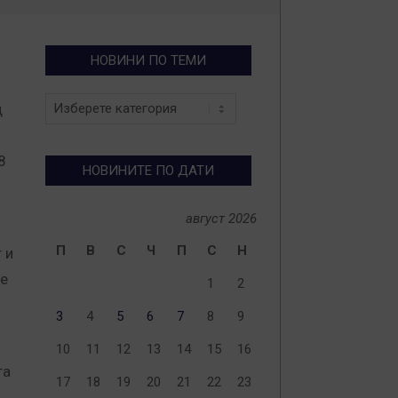
НОВИНИ ПО ТЕМИ
Новини
д
по
теми
8
НОВИНИТЕ ПО ДАТИ
август 2026
П
В
С
Ч
П
С
Н
 и
ще
1
2
3
4
5
6
7
8
9
10
11
12
13
14
15
16
га
17
18
19
20
21
22
23