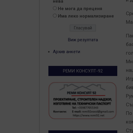
нева
Не мога да преценя
Ср
Има леко нормализиране
Ма
Па
Виж резултата
ба
Архив анкети
го
Мн
на
РЕМИ КОНСУЛТ-92
Иг
би
Ру
Съ
По
ко
Ст