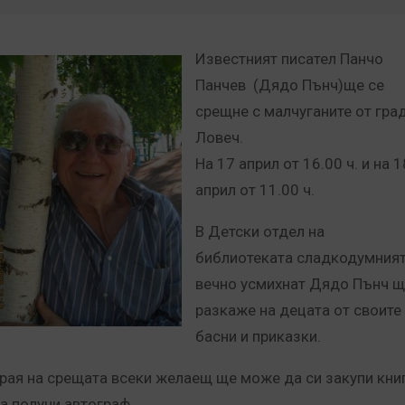
Известният писател Панчо
Панчев (Дядо Пънч)ще се
срещне с малчуганите от гра
Ловеч.
На 17 април от 16.00 ч. и на 1
април от 11.00 ч.
В Детски отдел на
библиотеката сладкодумният
вечно усмихнат Дядо Пънч 
разкаже на децата от своите
басни и приказки.
края на срещата всеки желаещ ще може да си закупи кни
а получи автограф .