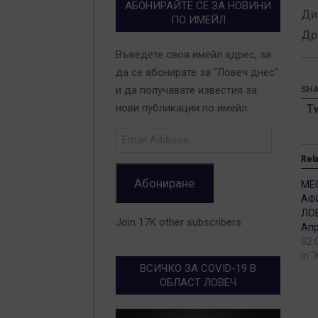
АБОНИРАЙТЕ СЕ ЗА НОВИНИ
Ди
ПО ИМЕЙЛ
Др
Въведете своя имейл адрес, за
да се абонирате за "Ловеч днес"
и да получавате известия за
SHA
T
нови публикации по имейл.
Email
Address
Rel
Абониране
МЕ
АФ
ЛОВ
Join 17K other subscribers
Ап
02.
In 
ВСИЧКО ЗА COVID-19 В
ОБЛАСТ ЛОВЕЧ