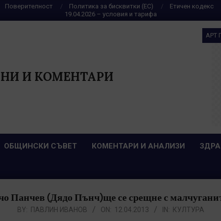
Поверителност
Политика за бисквитки (ЕС)
Етичен кодекс
19.04.2026 – условия и тарифа
АРТ 
НИ И КОМЕНТАРИ
ОБЩИНСКИ СЪВЕТ
КОМЕНТАРИ И АНАЛИЗИ
ЗДРА
о Панчев (Дядо Пънч)ще се срещне с малчуганит
BY:
ПАВЛИН ИВАНОВ
ON:
12.04.2013
IN:
КУЛТУРА