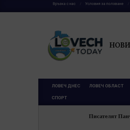
Skip
Връзка с нас
Условия за ползване
to
content
НОВИ
ЛОВЕЧ ДНЕС
ЛОВЕЧ ОБЛАСТ
Primary
СПОРТ
Navigation
Menu
Писателят Панч