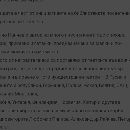
ещата е част от инициативите на библиотеката посветени
ратона на четенето.
нчо Панчев е автор на много пиеси и книги със стихове,
сни, приказки и гатанки, предназначени за малки и по-
леми момичета и момчета.
ого от неговите пиеси са поставяни от театрите във всич
ши градове , а също от радио- и телевизионния театър.
ран е и в повече от сто чуждестранни театри – В Русия и
вшите й републики, Германия, Полша, Чехия, Белгия, САЩ,
мъния, Монголия,
рбия, Унгария, Финландия, Норвегия, Кипър и другаде.
 негови либрета са писали музикално сценични творби
мпозиторите Любомир Пипков, Александър Райчев, Петъ
упел,