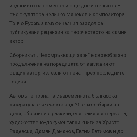
изданието са поместени още две интервюта –
със скулптора Величко Минеков и композитора
Тончо Русев, а във финалния раздел са
публикувани рецензии за творчеството на самия
автор.
Сборникът „Непомръкващи зари“ е своеобразно
продължение на поредицата от заглавия от
същия автор, излезли от печат през последните
години.
Авторът е познат в съвременната българска
литература със своите над 20 стихосбирки за
деца, сборници с разкази, епиграми и интервюта,
художествено-документални книги за Христо
Радевски, Дамян Даманов, Евтим Евтимов и др.