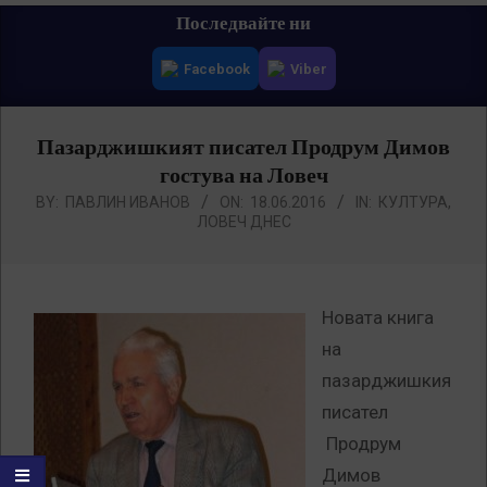
Primary
Последвайте ни
Navigation
Facebook
Viber
Menu
Пазарджишкият писател Продрум Димов
гостува на Ловеч
BY:
ПАВЛИН ИВАНОВ
ON:
18.06.2016
IN:
КУЛТУРА
,
ЛОВЕЧ ДНЕС
Новата книга
на
пазарджишкия
писател
Продрум
Димов