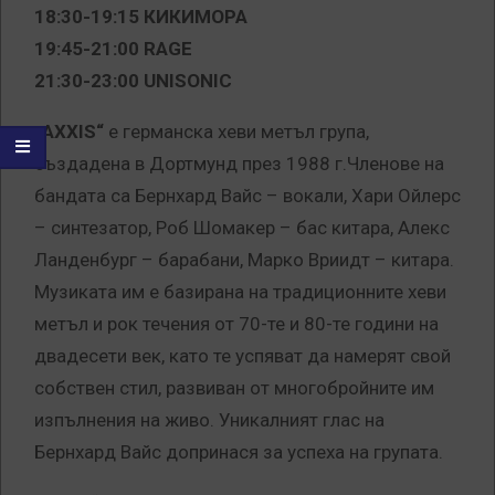
18:30-19:15 КИКИМОРА
19:45-21:00 RAGE
21:30-23:00 UNISONIC
„AXXIS“
е германска хеви метъл група,
създадена в Дортмунд през 1988 г.Членове на
бандата са Бернхард Вайс – вокали, Хари Ойлерс
– синтезатор, Роб Шомакер – бас китара, Алекс
Ланденбург – барабани, Марко Вриидт – китара.
Музиката им е базирана на традиционните хеви
метъл и рок течения от 70-те и 80-те години на
двадесети век, като те успяват да намерят свой
собствен стил, развиван от многобройните им
изпълнения на живо. Уникалният глас на
Бернхард Вайс допринася за успеха на групата.