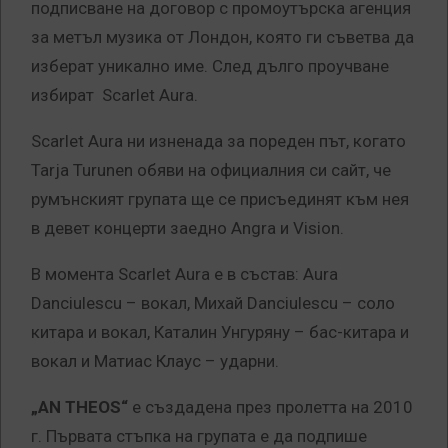
подписване на договор с промоутърска агенция
за метъл музика от Лондон, която ги съветва да
изберат уникално име. След дълго проучване
избират Scarlet Aura.
Scarlet Aura ни изненада за пореден път, когато
Tarja Turunen обяви на официалния си сайт, че
румънският групата ще се присъединят към нея
в девет концерти заедно Angra и Vision.
В момента Scarlet Aura е в състав: Aura
Danciulescu – вокал, Михай Danciulescu – соло
китара и вокал, Каталин Унгуряну – бас-китара и
вокал и Матиас Клаус – ударни.
„AN THEOS“
е създадена през пролетта на 2010
г. Първата стъпка на групата е да подпише