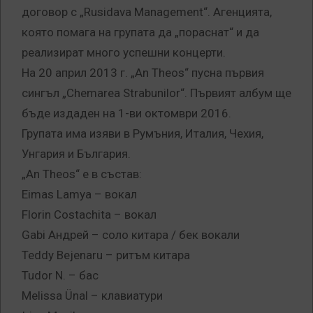
договор с „Rusidava Management“. Агенцията,
която помага на групата да „пораснат“ и да
реализират много успешни концерти.
На 20 април 2013 г. „An Theos“ пусна първия
сингъл „Chemarea Strabunilor“. Първият албум ще
бъде издаден на 1-ви октомври 2016.
Групата има изяви в Румъния, Италия, Чехия,
Унгария и България.
„An Theos“ е в състав:
Еimas Lamya – вокал
Florin Costachita – вокал
Gabi Андрей – соло китара / бек вокали
Teddy Bejenaru – ритъм китара
Tudor N. – бас
Мelissa Ünal – клавиатури