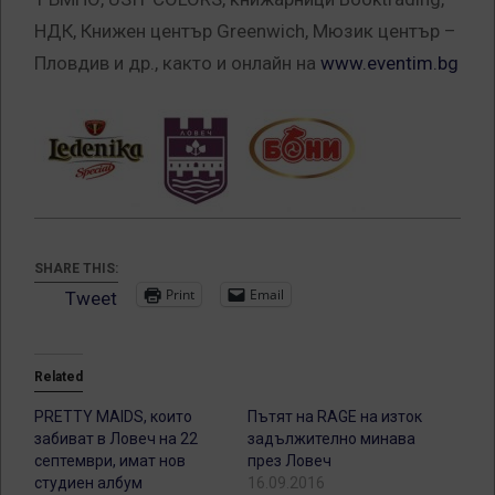
НДК, Книжен център Greenwich, Мюзик център –
Пловдив и др., както и онлайн на
www.eventim.bg
SHARE THIS:
Print
Email
Tweet
Related
PRETTY MAIDS, които
Пътят на RAGE на изток
забиват в Ловеч на 22
задължително минава
септември, имат нов
през Ловеч
студиен албум
16.09.2016