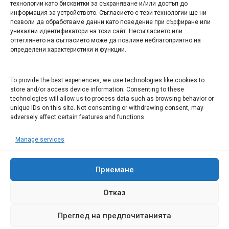
технологии като бисквитки за съхраняване и/или достъп до
информация за устройството. Съгласието с тези технологии ще ни
Арт галерия "Мостове" – магазин за изкуство
позволи да обработваме данни като поведение при сърфиране или
уникални идентификатори на този сайт. Несъгласието или
СЕВЕРОЗАПАДА ИНФОРМАЦИОНЕН БИЗНЕС
оттеглянето на съгласието може да повлияе неблагоприятно на
ТУРИСТИЧЕСКИ КЛЪСТЕР
определени характеристики и функции.
ИНСТИТУЦИИ В ЛОВЕЧ
To provide the best experiences, we use technologies like cookies to
store and/or access device information. Consenting to these
technologies will allow us to process data such as browsing behavior or
Административен съд Ловеч
unique IDs on this site. Not consenting or withdrawing consent, may
Областна администрация Ловеч
adversely affect certain features and functions.
Община Ловеч
Manage services
ОДМВР Ловеч
Окръжен съд Ловеч
Районен съд Ловеч
Приемане
Отказ
Преглед на предпочитанията
© 2008 Ловеч днес - новини и коментари Сайтът е собственост на