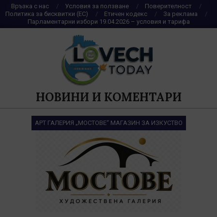
Skip
Връзка с нас
Условия за ползване
Поверителност
Политика за бисквитки (ЕС)
Етичен кодекс
За реклама
to
Парламентарни избори 19.04.2026 – условия и тарифа
content
НОВИНИ И КОМЕНТАРИ
АРТ ГАЛЕРИЯ „МОСТОВЕ“ МАГАЗИН ЗА ИЗКУСТВО