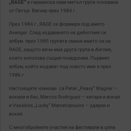
„RAGE“
е германска хеви метъл група основана
от Петър Вагнер през 1984 г.
През 1984 г., RAGE се формира под името
Avenger. След издаването на дебютния си
албум през 1985 групата сменя името си на
RAGE, защото вече има друга група в Англия,
която използва същия псевдоним. Първият
албум, който издават под новото име е през
1986 г.
Настоящите членове са Peter „Peavy“ Wagner –
вокали и бас, Marcos Rodriguez – китара и вокал
и Vassilios „Lucky“ Maniatopoulos – ударни и
вокал.
С многобройните участия на фестивали в цяла