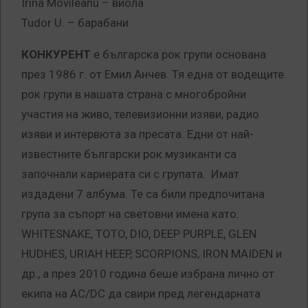
Irina Movileanu – виола
Tudor U. – барабани
КОНКУРЕНТ
е българска рок групи основана
през 1986 г. от Емил Анчев. Тя една от водещите
рок групи в нашата страна с многобройни
участия на живо, телевизионни изяви, радио
изяви и интервюта за пресата. Едни от най-
известните български рок музиканти са
започнали кариерата си с групата. Имат
издадени 7 албума. Те са били предпочитана
група за съпорт на световни имена като:
WHITESNAKE, TOTO, DIO, DEEP PURPLE, GLEN
HUDHES, URIAH HEEP, SCORPIONS, IRON MAIDEN и
др., а през 2010 година беше избрана лично от
екипа на AC/DC да свири пред легендарната