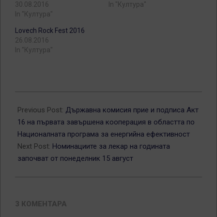
30.08.2016
In "Култура"
In "Култура"
Lovech Rock Fest 2016
26.08.2016
In "Култура"
2016-
08-
Previous Post:
Държавна комисия прие и подписа Акт
15
16 на първата завършена кооперация в областта по
Националната програма за енергийна ефективност
Next Post:
Номинациите за лекар на годината
започват от понеделник 15 август
3 КОМЕНТАРА