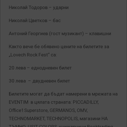
Николай Тодоров – ударни
Николай Цветков – бас
Антоний Георгиев (гост музикант) – клавишни
Както вече бе обявено цените на билетите за
„Lovech Rock Fest“ са:
20 лева – еднодневен билет
30 лева – двудневен билет
Билетите могат да бъдат намерени в мрежата на
EVENTIM в цялата страната: PICCADILLY,
Office1Superstore, GERMANOS, OMV,
TECHNOMARKET, TECHNOPOLIS, магазини НА
ТЪМНО, USIT COLORS, книжарници Booktrading,