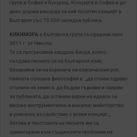
група в София и Букурещ. Концерта в София и до
днес държи рекорда за най-посетен концерт в
България със 75 000-хилядна публика.
КИКИМОРА
е българска група създадена през
2011 г. от Николо
Те са прогресивна хардрок банда, която
създава песните си на български език,
базирайки се на корените на класическия рок.
Нейната основна философия е: „да стоим здраво
стъпили на земята, да бъдем гъвкави и свирим
за публиката, да останем верни на идеала за
високо инструментално и вокално майсторство
и уникално въздействие с всeки концерт „.
Затова и текстовете на песните им са
ориентирани към същинските проблеми на