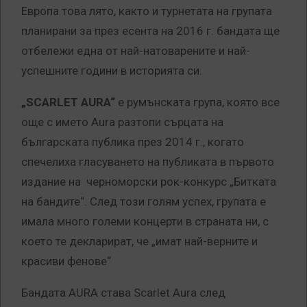
Европа това лято, както и турнетата на групата
планирани за през есента на 2016 г. бандата ще
отбележи една от най-натоварените и най-
успешните години в историята си.
„SCARLET AURA“
е румънската група, която все
още с името Aura разтопи сърцата на
българската публика през 2014 г., когато
спечелиха гласуването на публиката в първото
издание на черноморски рок-конкурс „Битката
на бандите“. След този голям успех, групата е
имала много големи концерти в страната ни, с
което те декларират, че „имат най-верните и
красиви фенове“
Бандата AURA става Scarlet Aura след