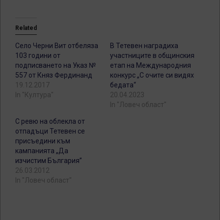
Related
Село Черни Вит отбеляза
В Тетевен наградиха
103 години от
участниците в общинския
подписването на Указ №
етап на Международния
557 от Княз Фердинанд
конкурс „С очите си видях
19.12.2017
бедата“
In "Култура"
20.04.2023
In "Ловеч област"
С ревю на облекла от
отпадъци Тетевен се
присъедини към
кампанията „Да
изчистим България”
26.03.2012
In "Ловеч област"