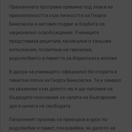
Празничната програма премина под знака на
признателността към личността на Георги
Бенковски и неговия подвиг в борбата за
национално освобождение. Учениците
представиха рецитали, музикални и танцови
изпълнения, посветени на героизма,
родолюбието и паметта за Априлската епопея.
В двора на училището официално бе открита и
паметна плоча на Георги Бенковски. Тя е символ
на уважение към делото му и ще напомня на
бъдещите поколения за силата на българския
дух и цената на свободата.
Патронният празник се превърна в урок по
родолюбие и памет, показвайки, че делото на