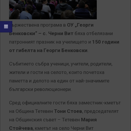
тържествена програма в
ОУ „Георги
Бенковски“ – с. Черни Вит
бяха отбелязани
патронният празник на училището и
150 години
от гибелта на Георги Бенковски
.
Събитието събра ученици, учители, родители,
жители и гости на селото, които почетоха
паметта и делото на един от най-значимите
български революционери.
Сред официалните гости бяха заместник-кметът
на Община Тетевен
Тони Стоев
, председателят
на Общинския съвет – Тетевен
Мария
Стойчева
, кметът на село Черни Вит