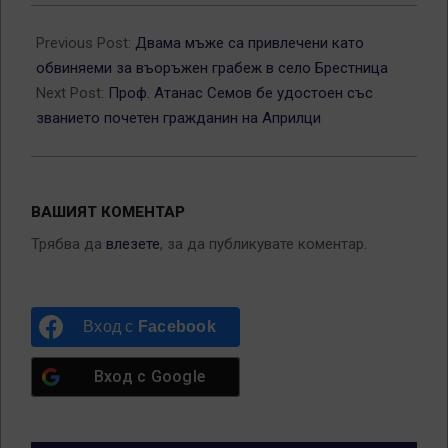
2026-
05-
Previous Post:
Двама мъже са привлечени като
19
обвиняеми за въоръжен грабеж в село Брестница
Next Post:
Проф. Атанас Семов бе удостоен със
званието почетен гражданин на Априлци
ВАШИЯТ КОМЕНТАР
Трябва да
влезете
, за да публикувате коментар.
Вход с
Facebook
Вход с
Google