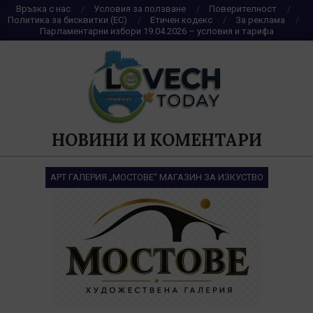
Skip
Връзка с нас
Условия за ползване
Поверителност
Политика за бисквитки (ЕС)
Етичен кодекс
За реклама
to
Парламентарни избори 19.04.2026 – условия и тарифа
content
НОВИНИ И КОМЕНТАРИ
АРТ ГАЛЕРИЯ „МОСТОВЕ“ МАГАЗИН ЗА ИЗКУСТВО