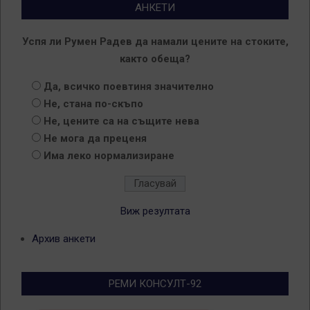
АНКЕТИ
Успя ли Румен Радев да намали цените на стоките,
както обеща?
Да, всичко поевтиня значително
Не, стана по-скъпо
Не, цените са на същите нева
Не мога да преценя
Има леко нормализиране
Виж резултата
Архив анкети
РЕМИ КОНСУЛТ-92