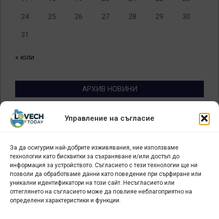
24
25
26
27
28
29
30
31
« юли
АРХИВ НОВИНИ
Архив
Управление на съгласие
новини
За да осигурим най-добрите изживявания, ние използваме
БИЗНЕС
технологии като бисквитки за съхраняване и/или достъп до
информация за устройството. Съгласието с тези технологии ще ни
Арт галерия "Мостове" – магазин за изкуство
позволи да обработваме данни като поведение при сърфиране или
уникални идентификатори на този сайт. Несъгласието или
СЕВЕРОЗАПАДА ИНФОРМАЦИОНЕН БИЗНЕС
оттеглянето на съгласието може да повлияе неблагоприятно на
ТУРИСТИЧЕСКИ КЛЪСТЕР
определени характеристики и функции.