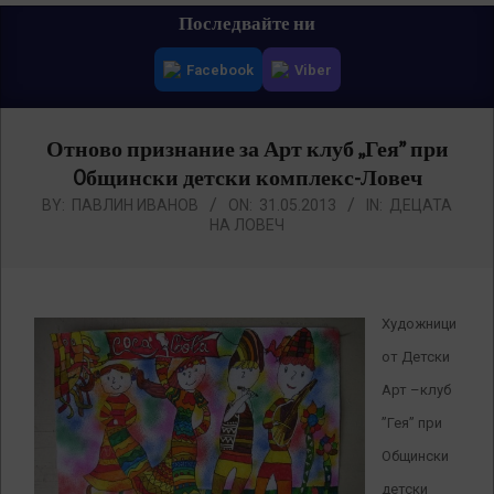
Primary
Последвайте ни
Navigation
Facebook
Viber
Menu
Отново признание за Арт клуб „Гея” при
Oбщински детски комплекс-Ловеч
BY:
ПАВЛИН ИВАНОВ
ON:
31.05.2013
IN:
ДЕЦАТА
НА ЛОВЕЧ
Художници
от Детски
Арт –клуб
”Гея” при
Общински
детски