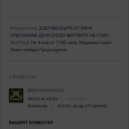
2013-
05-
Previous Post:
ДОБРОВОЛЦИТЕ ОТ БМЧК
31
ОТБЕЛЯЗАХА ДЕНЯ СРЕЩУ ЖЕРТВИТЕ НА СПИН
Next Post:
На 4 юни от 17.00 часа, Общински съвет
Ловеч избира Председател!
1 КОМЕНТАР
BRAVOOOOOOOOO
MIROSLAV VALEV
01.06.2013
PERMALINK
ВЛЕЗТЕ, ЗА ДА ОТГОВОРИТЕ
ВАШИЯТ КОМЕНТАР