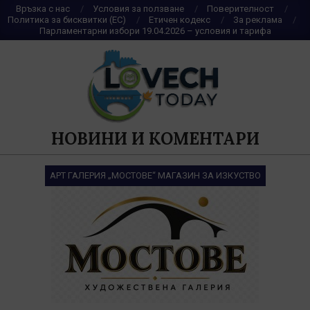
Skip
Връзка с нас
Условия за ползване
Поверителност
Политика за бисквитки (ЕС)
Етичен кодекс
За реклама
to
Парламентарни избори 19.04.2026 – условия и тарифа
content
НОВИНИ И КОМЕНТАРИ
АРТ ГАЛЕРИЯ „МОСТОВЕ“ МАГАЗИН ЗА ИЗКУСТВО