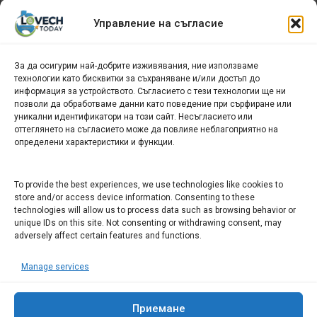
Архив
Управление на съгласие
новини
За да осигурим най-добрите изживявания, ние използваме
БИЗНЕС
технологии като бисквитки за съхраняване и/или достъп до
информация за устройството. Съгласието с тези технологии ще ни
Арт галерия "Мостове" – магазин за изкуство
позволи да обработваме данни като поведение при сърфиране или
уникални идентификатори на този сайт. Несъгласието или
СЕВЕРОЗАПАДА ИНФОРМАЦИОНЕН БИЗНЕС
оттеглянето на съгласието може да повлияе неблагоприятно на
ТУРИСТИЧЕСКИ КЛЪСТЕР
определени характеристики и функции.
ИНСТИТУЦИИ В ЛОВЕЧ
To provide the best experiences, we use technologies like cookies to
store and/or access device information. Consenting to these
technologies will allow us to process data such as browsing behavior or
Административен съд Ловеч
unique IDs on this site. Not consenting or withdrawing consent, may
adversely affect certain features and functions.
Областна администрация Ловеч
Община Ловеч
Manage services
ОДМВР Ловеч
Окръжен съд Ловеч
Районен съд Ловеч
Приемане