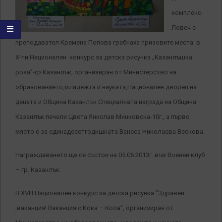
комплекс-
Ловеч с
преподавател Кремена Попова грабнаха призовите места в
X-ти Национален конкурс за детска рисунка „Казанлъшка
роза”-гр.Казанлък, организиран от Министерство на
образованието,младежта и науката,Национален дворец на
децата и Община Казанлък.Специалната награда на Община
Казанлък печели Цвета Янислав Минковска-10г., а първо
място е за единадесетгодишната Ванеса Николаева Вескова.
Награждаването ще се състои на 05.06.2013г. във Военен клуб
– гр. Казанлък.
В XVIII Национален конкурс за детска рисунка ”Здравей
,ваканция! Ваканция с Кока – Кола”, организиран от