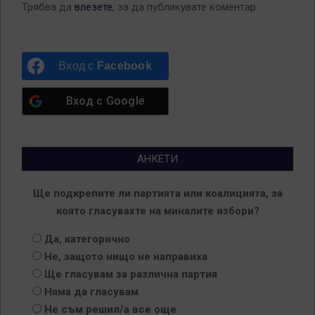
Трябва да
влезете
, за да публикувате коментар.
Вход с
Facebook
Вход с
Google
АНКЕТИ
Ще подкрепите ли партията или коалицията, за
която гласувахте на миналите избори?
Да, категорично
Не, защото нищо не направиха
Ще гласувам за различна партия
Няма да гласувам
Не съм решил/а все още