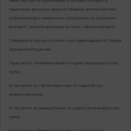
Министерство на образованието, младежта и науката,
Национален дворец на децата и Обединен детски комплекс-
гр.Благоевград, с генералното спонсорство на „Кока-Кола-
България”, малките художници на Ловеч обраха наградите:
Специалната награда за плакат е на седемгодишната Стефани
Йорданова Йорданова.
Първо място за Михаела Енева-6 години (първа възрастова
група)
Второ място за Гергана Христова-12 години (втора
възрастова група).
Второ място за Деница Вълева-14 години (трета възрастова
група).
Поощрение за :Ивелина Георгиева -11 години (втора