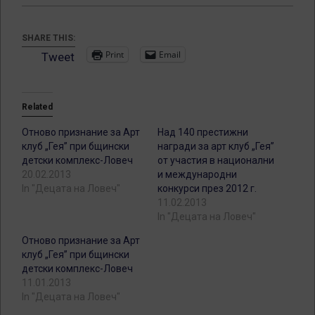
SHARE THIS:
Print
Email
Tweet
Related
Отново признание за Арт
Над 140 престижни
клуб „Гея” при бщински
награди за арт клуб „Гея”
детски комплекс-Ловеч
от участия в национални
20.02.2013
и международни
In "Децата на Ловеч"
конкурси през 2012 г.
11.02.2013
In "Децата на Ловеч"
Отново признание за Арт
клуб „Гея” при бщински
детски комплекс-Ловеч
11.01.2013
In "Децата на Ловеч"