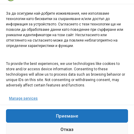
За да осигурим най-добрите изживявания, ние използваме
БИЗНЕС
технологии като бисквитки за съхраняване и/или достъп до
информация за устройството. Съгласието с тези технологии ще ни
Арт галерия "Мостове" – магазин за изкуство
позволи да обработваме данни като поведение при сърфиране или
уникални идентификатори на този сайт. Несъгласието или
СЕВЕРОЗАПАДА ИНФОРМАЦИОНЕН БИЗНЕС
оттеглянето на съгласието може да повлияе неблагоприятно на
ТУРИСТИЧЕСКИ КЛЪСТЕР
определени характеристики и функции.
ИНСТИТУЦИИ В ЛОВЕЧ
To provide the best experiences, we use technologies like cookies to
store and/or access device information. Consenting to these
technologies will allow us to process data such as browsing behavior or
Административен съд Ловеч
unique IDs on this site. Not consenting or withdrawing consent, may
Областна администрация Ловеч
adversely affect certain features and functions.
Община Ловеч
Manage services
ОДМВР Ловеч
Окръжен съд Ловеч
Районен съд Ловеч
Приемане
Отказ