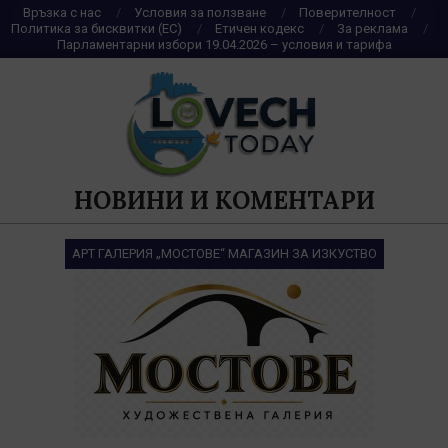
Skip
Връзка с нас
Условия за ползване
Поверителност
Политика за бисквитки (ЕС)
Етичен кодекс
За реклама
to
Парламентарни избори 19.04.2026 – условия и тарифа
content
НОВИНИ И КОМЕНТАРИ
АРТ ГАЛЕРИЯ „МОСТОВЕ“ МАГАЗИН ЗА ИЗКУСТВО