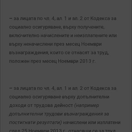
–
за лицата по чл. 4, ал. 1 и ал. 2 от Кодекса за
социално осигуряване, върху получените,
включително начислените и неизплатените или
върху неначислени през месец Ноември
възнаграждения, които се отнасят за труд,
положен през месец Ноември 2013 г.
–
за лицата по чл. 4, ал. 1 и ал. 2 от Кодекса за
социално осигуряване върху допълнителни
доходи от трудова дейност
(например
допълнителни трудови възнаграждения за
постигнати резултати)
начислени или изплатени
след 25 Ноември 2013 г., отнасящи се за труд