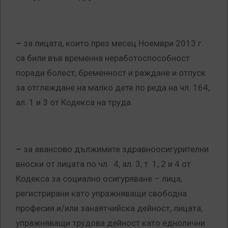
–
за лицата, които през месец Ноември 2013 г.
са били във временна неработоспособност
поради болест, бременност и раждане и отпуск
за отглеждане на малко дете по реда на чл. 164,
ал. 1 и 3 от Кодекса на труда.
–
за авансово дължимите здравноосигурителни
вноски от лицата по чл. 4, ал. 3, т. 1, 2 и 4 от
Кодекса за социално осигуряване – лица,
регистрирани като упражняващи свободна
професия и/или занаятчийска дейност, лицата,
упражняващи трудова дейност като еднолични