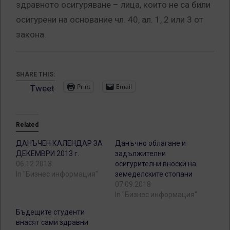
здравното осигуряване – лица, които не са били
осигурени на основание чл. 40, ал. 1, 2 или 3 от
закона.
SHARE THIS:
Print
Email
Tweet
Related
ДАНЪЧЕН КАЛЕНДАР ЗА
Данъчно облагане и
ДЕКЕМВРИ 2013 г.
задължителни
06.12.2013
осигурителни вноски на
In "Бизнес информация"
земеделските стопани
07.09.2018
In "Бизнес информация"
Бъдещите студенти
внасят сами здравни