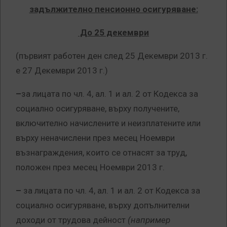
задължително пенсионно осигуряване:
До 25 декември
(първият работен ден след 25 Декември 2013 г.
е 27 Декември 2013 г.)
–
за лицата по чл. 4, ал. 1 и ал. 2 от Кодекса за
социално осигуряване, върху получените,
включително начислените и неизплатените или
върху неначислени през месец Ноември
възнаграждения, които се отнасят за труд,
положен през месец Ноември 2013 г.
–
за лицата по чл. 4, ал. 1 и ал. 2 от Кодекса за
социално осигуряване, върху допълнителни
доходи от трудова дейност
(например