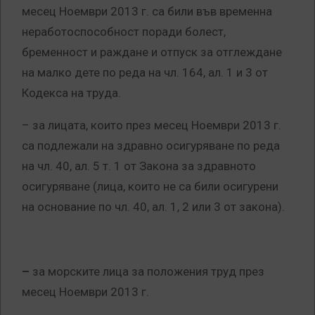
месец Ноември 2013 г. са били във временна
неработоспособност поради болест,
бременност и раждане и отпуск за отглеждане
на малко дете по реда на чл. 164, ал. 1 и 3 от
Кодекса на труда.
–
за лицата, които през месец Ноември 2013 г.
са подлежали на здравно осигуряване по реда
на чл. 40, ал. 5 т. 1 от Закона за здравното
осигуряване (лица, които не са били осигурени
на основание по чл. 40, ал. 1, 2 или 3 от закона).
–
за морските лица за положения труд през
месец Ноември 2013 г.