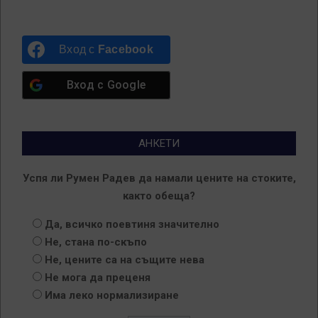
Вход с
Facebook
Вход с
Google
АНКЕТИ
Успя ли Румен Радев да намали цените на стоките,
както обеща?
Да, всичко поевтиня значително
Не, стана по-скъпо
Не, цените са на същите нева
Не мога да преценя
Има леко нормализиране