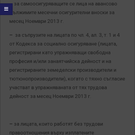
–
за самоосигуряващите се лица на авансово
дължимите месечни осигурителни вноски за
месец Ноември 2013 г.
–
за съпрузите на лицата по чл. 4, ал. 3, т. 1 и 4
от Кодекса за социално осигуряване (лицата,
регистрирани като упражняващи свободна
професия и/или занаятчийска дейност и на
регистрираните земеделски производители и
тютюнопроизводители), когато с тяхно съгласие
участват в упражняваната от тях трудова
дейност за месец Ноември 2013 г.
–
за лицата, които работят без трудови
правоотношения върху изплатените