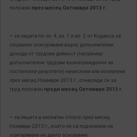
положен
през месец Октомври 2013 г.
–
за лицата по чл. 4, ал. 1 и ал. 2 от Кодекса за
социално осигуряване върху допълнителни
доходи от трудова дейност
(например
допълнителни трудови възнаграждения за
постигнати резултати)
начислени или изплатени
през месец Ноември 2013 г., отнасящи се за
труд положен
преди месец Октомври 2013 г.
–
за лицата в неплатен отпуск през месец
Ноември 2013 г., които не са подлежали на
осигуряване на друго основание.