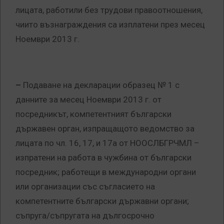
лицата, работили без трудови правоотношения,
чиито възнаграждения са изплатени през месец
Ноември 2013 г.
–
Подаване на декларации образец № 1 с
данните за месец Ноември 2013 г. от
посредникът, компетентният български
държавен орган, изпращащото ведомство за
лицата по чл. 16, 17, и 17а от НООСЛБГРЧМЛ –
изпратени на работа в чужбина от български
посредник; работещи в международни органи
или организации със съгласието на
компетентните български държавни органи;
съпруга/съпругата на дългосрочно