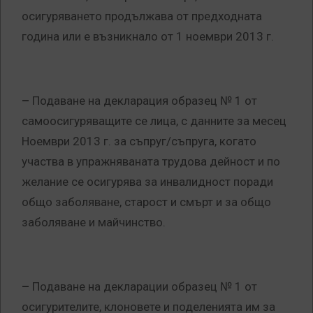
осигуряването продължава от предходната
година или е възникнало от 1 ноември 2013 г.
–
Подаване на декларация образец № 1 от
самоосигуряващите се лица, с данните за месец
Ноември 2013 г. за съпруг/съпруга, когато
участва в упражняваната трудова дейност и по
желание се осигурява за инвалидност поради
общо заболяване, старост и смърт и за общо
заболяване и майчинство.
–
Подаване на декларации образец № 1 от
осигурителите, клоновете и поделенията им за