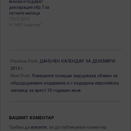
вноски и подават
декларация обр.7 за
летните месеци
19.07.2013
In "НАП съветва"
2013-
12-
Previous Post:
ДАНЪЧЕН КАЛЕНДАР ЗА ДЕКЕМВРИ
06
2013 г.
Next Post:
Ловешките полицаи задържаха обявен за
общодържавно издирване и с издадена европейска
заповед за арест 35 годишен мъж
ВАШИЯТ КОМЕНТАР
Трябва да
влезете
, за да публикувате коментар.