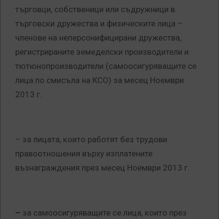
търговци, собственици или съдружници в
търговски дружества и физическите лица –
членове на неперсонифицирани дружества,
регистрираните земеделски производители и
тютюнопроизводители (самоосигуряващите се
лица по смисъла на КСО) за месец Ноември
2013 г.
–
за лицата, които работят без трудови
правоотношения върху изплатените
възнаграждения през месец Ноември 2013 г.
–
за самоосигуряващите се лица, които през