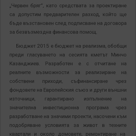
„Червен бряг”, като средствата за проектиране
са допустим предварителен разход, който ще
бъде възстановен след подписване на договора
за безвъзмездна финансова помощ.
Бюджет 2015 е бюджет на реализма, обобщи
преди гласуването на сесията кметът Минчо
Казанджиев. Разработен е с отчитане на
реалните възможности за реализиране на
собствени приходи, съфинансиране чрез
фондовете на Европейския съюз и други външни
източници, гарантирано изпълнение на
значителна инвестиционна програма чрез
разработване на значими проекти, насочени към
подобряване условията за живот в техните
квартали и около домовете, ремонтиране на