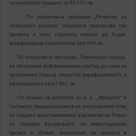
окончателно плащане за 89 151 лв.
По оперативна програма „Развитие на
човешките ресурси“ общината приключва три
проекта и през годината очаква да бъдат
верифицирани и разплатени 364 839 лв.
По оперативна програма „Техническа помощ“
за областния информационен център до края на
програмния период предстои верифицирането и
разплащането на 67 962 лв.
По искане на жителите на ж. к. „ Младост” и
съгласно предвижданията на интегрирания план
за градско възстановяване и развитие на Ловеч
се планира възлагането на инвестиционен
проект в обхват, аналогичен на проекта в