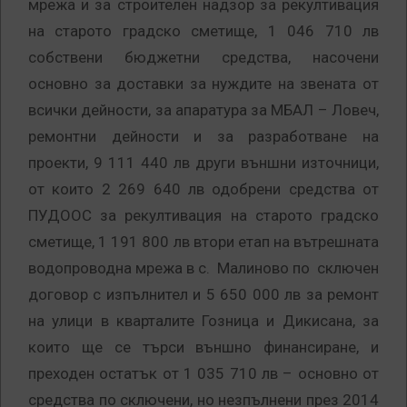
мрежа и за строителен надзор за рекултивация
на старото градско сметище, 1 046 710 лв
собствени бюджетни средства, насочени
основно за доставки за нуждите на звената от
всички дейности, за апаратура за МБАЛ – Ловеч,
ремонтни дейности и за разработване на
проекти, 9 111 440 лв други външни източници,
от които 2 269 640 лв одобрени средства от
ПУДООС за рекултивация на старото градско
сметище, 1 191 800 лв втори етап на вътрешната
водопроводна мрежа в с. Малиново по сключен
договор с изпълнител и 5 650 000 лв за ремонт
на улици в кварталите Гозница и Дикисана, за
които ще се търси външно финансиране, и
преходен остатък от 1 035 710 лв – основно от
средства по сключени, но незпълнени през 2014