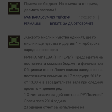
Приема се бюджет .На снимката от трима,
двамата заспали !
IVAN BAKALOV ЧРЕЗ ФЕЙСБУК
17.02.2015
PERMALINK
ВЛЕЗТЕ, ЗА ДА ОТГОВОРИТЕ
„Каквото мисли и чувства единият, ще го
мисли и ще чувства и другият.” – герберска
народна поговорка
ИРИНА МИТЕВА (ПП”ГЕРБ”), Председател на
постоянната комисия бюджет и финанси при
Общински съвет Ловеч свиква заседание на
постоянната комисия на 17 февруари 2015 г.
от 13,00 ч. в заседателната зала при следния
проекто – дневен ред :
1.Отчет-анализ за дейността на РУ”Полиция”-
Ловеч през 2014 година.
2.Годишен отчет за изпълнение на