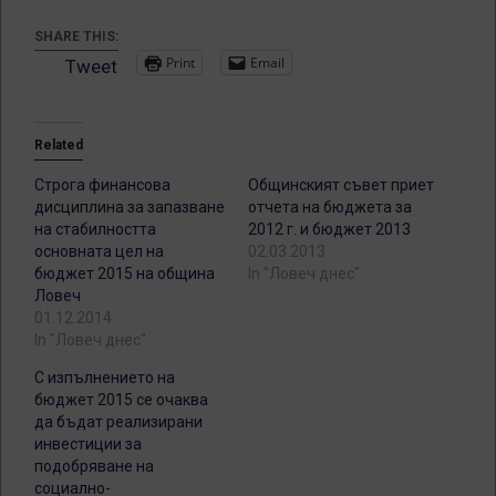
SHARE THIS:
Print
Email
Tweet
Related
Строга финансова
Общинският съвет приет
дисциплина за запазване
отчета на бюджета за
на стабилността
2012 г. и бюджет 2013
основната цел на
02.03.2013
бюджет 2015 на община
In "Ловеч днес"
Ловеч
01.12.2014
In "Ловеч днес"
С изпълнението на
бюджет 2015 се очаква
да бъдат реализирани
инвестиции за
подобряване на
социално-