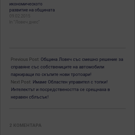
икономическото
развитие на общината
09.02.2015
In "Ловеч днес"
2015-
02-
Previous Post:
Община Ловеч със смешно решение за
13
справяне със собствениците на автомобили
паркиращи по скъпите нови тротоари!
Next Post:
Имаме Областен управител с топки!
Интелектът и посредствеността се срещнаха в
неравен сблъсък!
2 КОМЕНТАРА