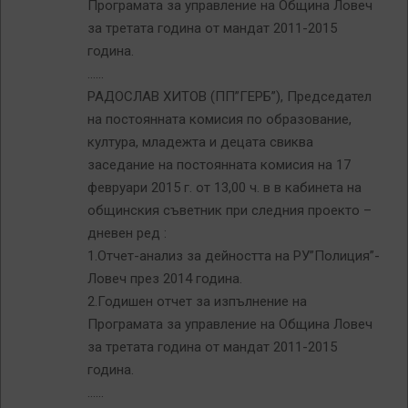
Програмата за управление на Община Ловеч
за третата година от мандат 2011-2015
година.
……
РАДОСЛАВ ХИТОВ (ПП”ГЕРБ”), Председател
на постоянната комисия по образование,
култура, младежта и децата свиква
заседание на постоянната комисия на 17
февруари 2015 г. от 13,00 ч. в в кабинета на
общинския съветник при следния проекто –
дневен ред :
1.Отчет-анализ за дейността на РУ”Полиция”-
Ловеч през 2014 година.
2.Годишен отчет за изпълнение на
Програмата за управление на Община Ловеч
за третата година от мандат 2011-2015
година.
……