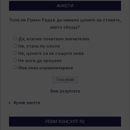
АНКЕТИ
Успя ли Румен Радев да намали цените на стоките,
както обеща?
Да, всичко поевтиня значително
Не, стана по-скъпо
Не, цените са на същите нева
Не мога да преценя
Има леко нормализиране
Виж резултата
Архив анкети
РЕМИ КОНСУЛТ-92