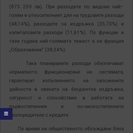
(873 259 лв). При разходите по видове най–
голям е относителният дял на трудовите разходи
(48,14%), разходите за издръжка (35,70%) и
капиталовите разходи (11,61%). По функции и
тази година най-голямата тежест е на функция
„Образование” (38,34%).
Така планираните разходи обезпечават
нормалното функциониране на системата,
гарантират изпълнението на заложените
дейности в звената на бюджетна издръжка,
сигурност и спокойствие в работата на
първостепенния и по-нискостепенните
разпоредители с кредити.
По време на общественото обсъждане бяха