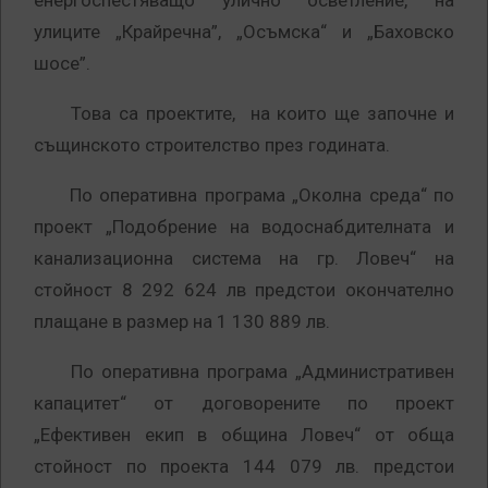
енергоспестяващо улично осветление, на
улиците „Крайречна”, „Осъмска“ и „Баховско
шосе”.
Това са проектите, на които ще започне и
същинското строителство през годината.
По оперативна програма „Околна среда“ по
проект „Подобрение на водоснабдителната и
канализационна система на гр. Ловеч“ на
стойност 8 292 624 лв предстои окончателно
плащане в размер на 1 130 889 лв.
По оперативна програма „Административен
капацитет“ от договорените по проект
„Ефективен екип в община Ловеч“ от обща
стойност по проекта 144 079 лв. предстои