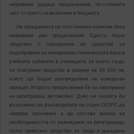
направени редица предложения, по-голямата
част от които са включени в бюджета.
На заседанията на постоянните комисии бяха
направени две предложения. Едното беше
свързано с определяне на средства за
подобряване на материално-техническата база в
учебните кабинети в училищата, за което също
са осигурени средства в размер на 30 000 лв,
които ще бъдат разпределени на конкурсен
принцип. Второто предложение бе за закупуване
на репатриращ автомобил. Днес на сесията бе
възложено на ръководителя на отдел СКОРС да
направи проучване и да изготви анализ за
необходимостта от въвеждане на репатриращо
пътно превозно средство за града и уреждане