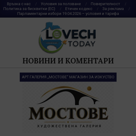
Skip
Връзка с нас
Условия за ползване
Поверителност
Политика за бисквитки (ЕС)
Етичен кодекс
За реклама
to
Парламентарни избори 19.04.2026 – условия и тарифа
content
НОВИНИ И КОМЕНТАРИ
АРТ ГАЛЕРИЯ „МОСТОВЕ“ МАГАЗИН ЗА ИЗКУСТВО