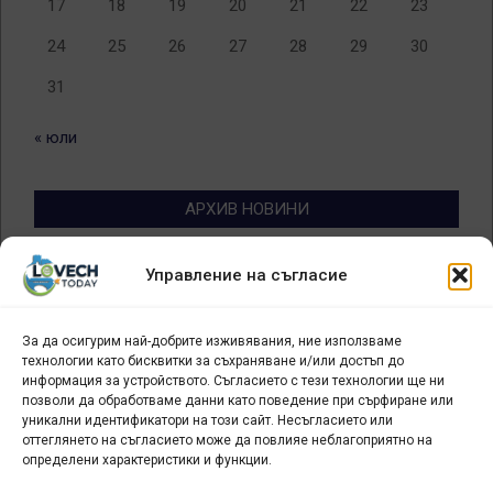
17
18
19
20
21
22
23
24
25
26
27
28
29
30
31
« юли
АРХИВ НОВИНИ
Архив
Управление на съгласие
новини
За да осигурим най-добрите изживявания, ние използваме
БИЗНЕС
технологии като бисквитки за съхраняване и/или достъп до
информация за устройството. Съгласието с тези технологии ще ни
Арт галерия "Мостове" – магазин за изкуство
позволи да обработваме данни като поведение при сърфиране или
уникални идентификатори на този сайт. Несъгласието или
СЕВЕРОЗАПАДА ИНФОРМАЦИОНЕН БИЗНЕС
оттеглянето на съгласието може да повлияе неблагоприятно на
ТУРИСТИЧЕСКИ КЛЪСТЕР
определени характеристики и функции.