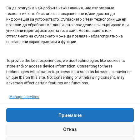
За да осигурим най-добрите изживявания, ние използваме
БИЗНЕС
технологии като бисквитки за съхраняване и/или достъп до
информация за устройството. Съгласието с тези технологии ще ни
Арт галерия "Мостове" – магазин за изкуство
позволи да обработваме данни като поведение при сърфиране или
уникални идентификатори на този сайт. Несъгласието или
СЕВЕРОЗАПАДА ИНФОРМАЦИОНЕН БИЗНЕС
оттеглянето на съгласието може да повлияе неблагоприятно на
ТУРИСТИЧЕСКИ КЛЪСТЕР
определени характеристики и функции.
ИНСТИТУЦИИ В ЛОВЕЧ
To provide the best experiences, we use technologies like cookies to
store and/or access device information. Consenting to these
technologies will allow us to process data such as browsing behavior or
Административен съд Ловеч
unique IDs on this site. Not consenting or withdrawing consent, may
adversely affect certain features and functions.
Областна администрация Ловеч
Община Ловеч
Manage services
ОДМВР Ловеч
Окръжен съд Ловеч
Районен съд Ловеч
Приемане
Отказ