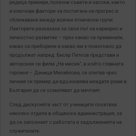
редица примери, полезни съвети и насоки, както
и ключови фактори за постигане на прогрес и
сближаване между всички етнически групи.
Лекторите разказаха за своя път на кариерно и
личностно развитие – през какво са преминали,
какво са преборили и какво им е помогнало да
продължат напред. Бисер Петков представи и
авторския си филм „На мисия“, в който главната
героиня – Деница Михайлова, се опитва чрез
личния си пример да вдъхновява младите роми в
България да се осмеляват да мечтаят.
След дискусията част от учениците посетиха
няколко отдела в общинска администрация, за
да се запознаят с работата и задълженията на
служителите.