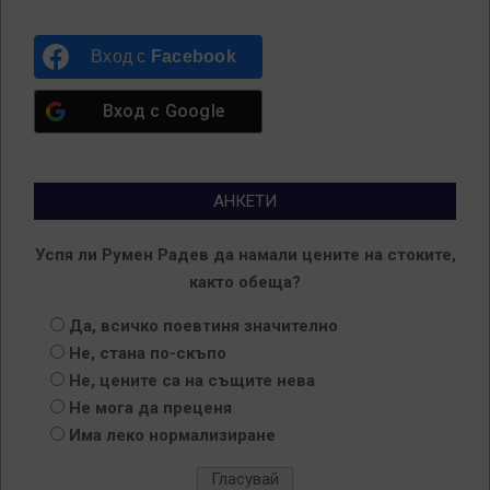
Вход с
Facebook
Вход с
Google
АНКЕТИ
Успя ли Румен Радев да намали цените на стоките,
както обеща?
Да, всичко поевтиня значително
Не, стана по-скъпо
Не, цените са на същите нева
Не мога да преценя
Има леко нормализиране