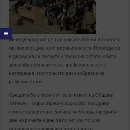
Международния ден на ромите, Община Тетевен
организира ден на отворените врати. Проведе се
и дискусия за ползите и възможностите, които
дава образованието, за професионалната
интеграция и културното разнообразие на
ромския етнос.
Срещата бе открита от зам.-кмета на Община
Тетевен – Борис Врабевски, който поздрави
присъстващите и отбеляза, че Международният
ден на ромите е ден за почит, както и за
осъзнаване, уважение на културното