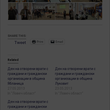
SHARE THIS:
Print
Email
Tweet
Related
Ден на отворени врати с
Ден на отворени врати с
граждани и граждански
граждани и граждански
организации в община
организации в община
Ябланица
Луковит
27.05.2013
23.05.2013
In "Ловеч област"
In "Ловеч област"
Ден на отворени врати с
граждани и граждански