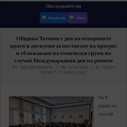
Primary
Последвайте ни
Navigation
Facebook
Viber
Menu
Община Тетевен с ден на отворените
врати и дискусия за постигане на прогрес
и сближаване на етнически групи по
случай Международния ден на ромите
BY:
ПАВЛИН ИВАНОВ
ON:
09.04.2025
IN:
ЛОВЕЧ
ОБЛАСТ
,
ТЕТЕВЕН ДНЕС
На 8
април по
случай