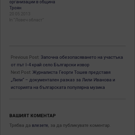
организации в община
Троян
20.05.2013
In "Ловеч област"
2025-
04-
Previous Post:
Започна обезопасяването на участъка
09
от път I-4 край село Български извор
Next Post:
Журналиста Георги Тошев представя
„Лили“ – документален разказ за Лили Иванова и
историята на българската популярна музика
ВАШИЯТ КОМЕНТАР
Трябва да
влезете
, за да публикувате коментар.