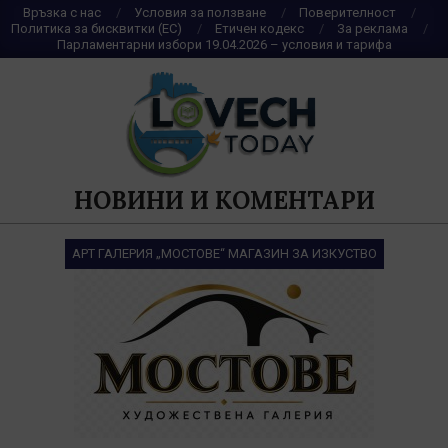
Skip
Връзка с нас
Условия за ползване
Поверителност
Политика за бисквитки (ЕС)
Етичен кодекс
За реклама
to
Парламентарни избори 19.04.2026 – условия и тарифа
content
НОВИНИ И КОМЕНТАРИ
АРТ ГАЛЕРИЯ „МОСТОВЕ“ МАГАЗИН ЗА ИЗКУСТВО