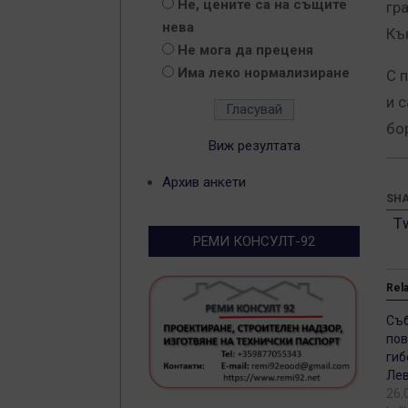
Не, цените са на същите
гр
нева
Къ
Не мога да преценя
Има леко нормализиране
С 
и 
бо
Виж резултата
Архив анкети
SHA
T
РЕМИ КОНСУЛТ-92
Rel
Съб
пов
гиб
Лев
26.