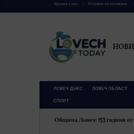
Skip
Връзка с нас
Условия за ползване
to
content
НОВИ
ЛОВЕЧ ДНЕС
ЛОВЕЧ ОБЛАСТ
Primary
СПОРТ
Navigation
Menu
Община Ловеч: 153 години от