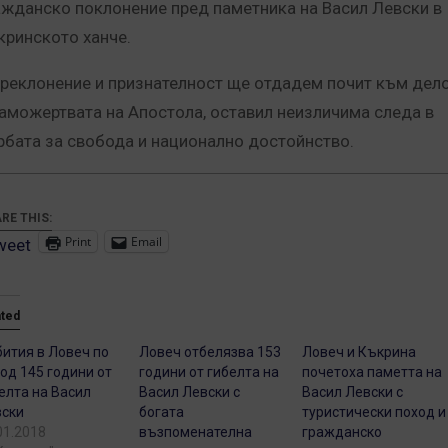
ажданско поклонение пред паметника на Васил Левски в
кринското ханче.
преклонение и признателност ще отдадем почит към дел
саможертвата на Апостола, оставил неизличима следа в
рбата за свобода и национално достойнство.
RE THIS:
Print
Email
weet
ated
ития в Ловеч по
Ловеч отбелязва 153
Ловеч и Къкрина
од 145 години от
години от гибелта на
почетоха паметта на
елта на Васил
Васил Левски с
Васил Левски с
ски
богата
туристически поход и
01.2018
възпоменателна
гражданско