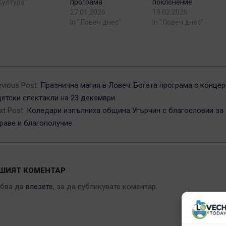
"Култура"
програма
поклонение
27.01.2026
19.02.2026
In "Ловеч днес"
In "Ловеч днес"
5-
evious Post:
Празнична магия в Ловеч: Богата програма с концер
детски спектакли на 23 декември
xt Post:
Коледари изпълниха община Угърчин с благословии за
раве и благополучие
ШИЯТ КОМЕНТАР
ябва да
влезете
, за да публикувате коментар.