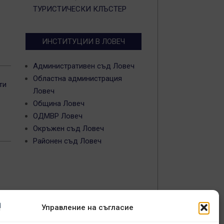
ТУРИСТИЧЕСКИ КЛЪСТЕР
ИНСТИТУЦИИ В ЛОВЕЧ
Административен съд Ловеч
Областна администрация
ти
Ловеч
Община Ловеч
ОДМВР Ловеч
Окръжен съд Ловеч
Районен съд Ловеч
Управление на съгласие