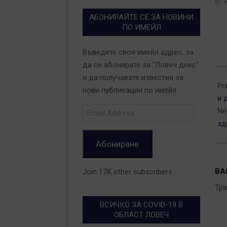
In 
АБОНИРАЙТЕ СЕ ЗА НОВИНИ
ПО ИМЕЙЛ
Въведете своя имейл адрес, за
да се абонирате за "Ловеч днес"
202
и да получавате известия за
12-
Pr
нови публикации по имейл.
23
и 
Email
Ne
Address
зд
Абониране
ВА
Join 17K other subscribers
Тр
ВСИЧКО ЗА COVID-19 В
ОБЛАСТ ЛОВЕЧ