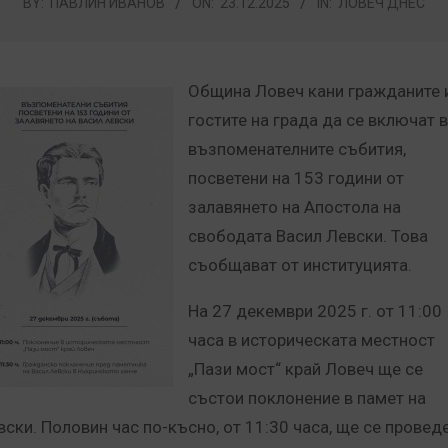
BY:
ПАВЛИН ИВАНОВ
ON:
23.12.2025
IN:
ЛОВЕЧ ДНЕС
Община Ловеч кани гражданите 
гостите на града да се включат 
възпоменателните събития,
посветени на 153 години от
залавянето на Апостола на
свободата Васил Левски. Това
съобщават от институцията.
На 27 декември 2025 г. от 11:00
часа в историческата местност
„Пази мост“ край Ловеч ще се
състои поклонение в памет на
вски. Половин час по-късно, от 11:30 часа, ще се провед