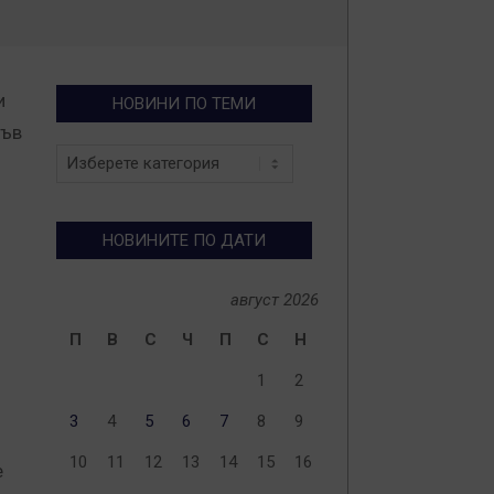
и
НОВИНИ ПО ТЕМИ
във
Новини
по
теми
НОВИНИТЕ ПО ДАТИ
август 2026
П
В
С
Ч
П
С
Н
1
2
3
4
5
6
7
8
9
10
11
12
13
14
15
16
е