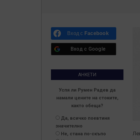
Вход с
Facebook
Вход с
Google
АНКЕТИ
Успя ли Румен Радев да
намали цените на стоките,
както обеща?
Да, всичко поевтиня
значително
Ле
Не, стана по-скъпо