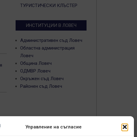
ТУРИСТИЧЕСКИ КЛЪСТЕР
ИНСТИТУЦИИ В ЛОВЕЧ
Административен съд Ловеч
Областна администрация
Ловеч
Община Ловеч
я
ОДМВР Ловеч
Окръжен съд Ловеч
Районен съд Ловеч
Управление на съгласие