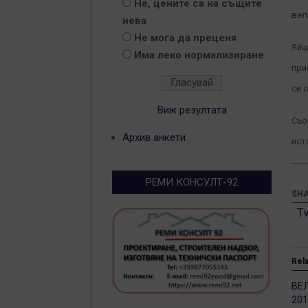
Не, цените са на същите
вел
нева
Не мога да преценя
Яйц
Има леко нормализиране
при
си 
Виж резултата
Съо
Архив анкети
ист
РЕМИ КОНСУЛТ-92
SHA
T
Rel
ВЕ
201