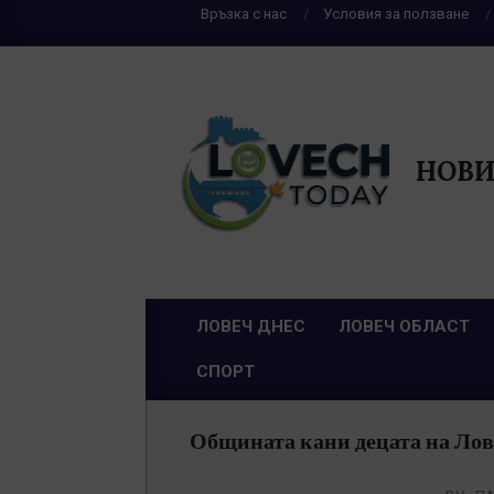
Skip
Връзка с нас
Условия за ползване
to
content
НОВИ
ЛОВЕЧ ДНЕС
ЛОВЕЧ ОБЛАСТ
Primary
СПОРТ
Navigation
Menu
Общината кани децата на Лове