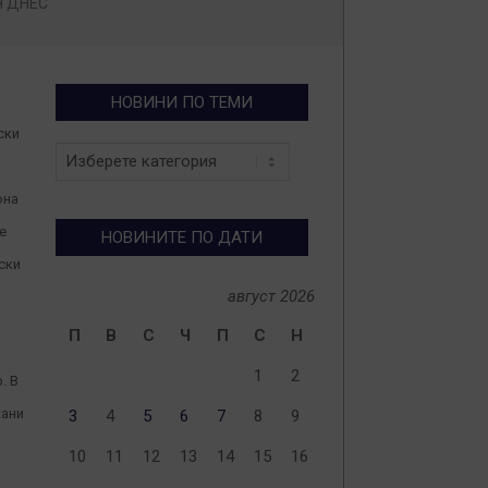
Ч ДНЕС
НОВИНИ ПО ТЕМИ
ски
Новини
по
теми
она
е
НОВИНИТЕ ПО ДАТИ
ски
август 2026
П
В
С
Ч
П
С
Н
1
2
. В
кани
3
4
5
6
7
8
9
10
11
12
13
14
15
16