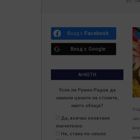
BY:
П
Вход с
Facebook
Вход с
Google
АНКЕТИ
Успя ли Румен Радев да
намали цените на стоките,
както обеща?
Отд
Да, всичко поевтиня
сво
значително
вси
Не, стана по-скъпо
изп