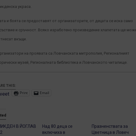
икденска украса.
ата и боята се предоставят от организаторите, от децата се иска само
съствие и сръчност. Всяко изработено произведение хлапетата ще мож
отнесат вкъщи.
рганизатори на проявата са Ловчанската митрополия, Регионалният
орически музей, Регионалната библиотека и Ловчанското читалище.
RE THIS:
Print
Email
weet
ated
ЛИКДЕН В ЙОГЛАВ
Над 80 деца се
Празненствата за
2
включиха в
Цветница в Ловеч