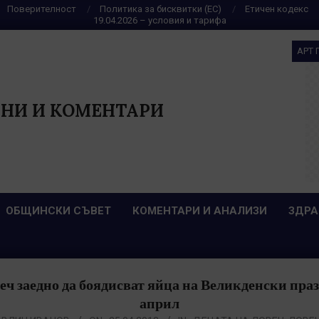
Поверителност
Политика за бисквитки (ЕС)
Етичен кодекс
19.04.2026 – условия и тарифа
АРТ 
НИ И КОМЕНТАРИ
ОБЩИНСКИ СЪВЕТ
КОМЕНТАРИ И АНАЛИЗИ
ЗДРА
ч заедно да боядисват яйца на Великденски праз
април