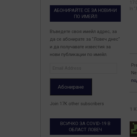
17.
In 
АБОНИРАЙТЕ СЕ ЗА НОВИНИ
ПО ИМЕЙЛ
Въведете своя имейл адрес, за
да се абонирате за "Ловеч днес"
и да получавате известия за
нови публикации по имейл.
201
04-
Pr
Email
Address
25
Ne
по
Абониране
Join 17K other subscribers
1 
ВСИЧКО ЗА COVID-19 В
ОБЛАСТ ЛОВЕЧ