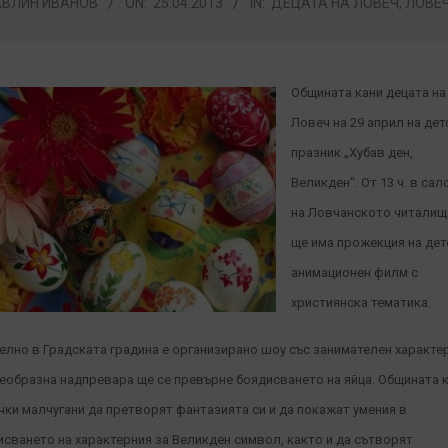
АВЛИН ИВАНОВ
ON:
25.04.2013
IN:
ДЕЦАТА НА ЛОВЕЧ
,
ЛОВЕ
Общината кани децата на
Ловеч на 29 април на дет
празник „Хубав ден,
Великден“. От 13 ч. в сал
на Ловчанското читалищ
ще има прожекция на дет
анимационен филм с
християнска тематика.
елно в Градската градина е организирано шоу със занимателен характер
еобразна надпревара ще се превърне боядисването на яйца. Общината 
чки малчугани да претворят фантазията си и да покажат умения в
исването на характерния за Великден символ, както и да сътворят