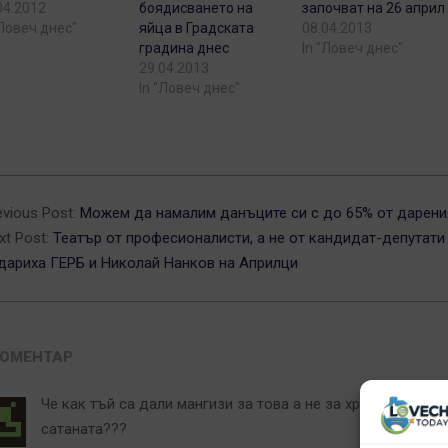
04.2012
боядисването на
започват на 26 април
"Ловеч днес"
яйца в Градската
08.04.2013
градина днес
In "Ловеч днес"
29.04.2013
In "Ловеч днес"
3-
evious Post:
Можем да намалим данъците си с до 65% от дарени
xt Post:
Театър от професионалисти, а не от кандидат-депутати
дариха ГЕРБ и Николай Нанков на Априлци
КОМЕНТАР
Че как тъй са дали мангизи за това а не за храма на
сатаната???