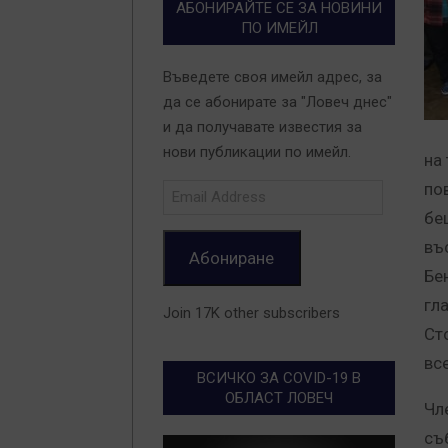
АБОНИРАЙТЕ СЕ ЗА НОВИНИ
ПО ИМЕЙЛ
Въведете своя имейл адрес, за
да се абонирате за "Ловеч днес"
и да получавате известия за
нови публикации по имейл.
на 
по
Email
Address
бе
въ
Абониране
Бе
гл
Join 17K other subscribers
Ст
вс
ВСИЧКО ЗА COVID-19 В
ОБЛАСТ ЛОВЕЧ
Чл
съ