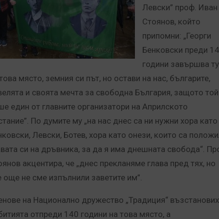
Левски” проф. Иван
Стоянов, който
припомни: „Георги
Бенковски преди 1
години завършва ту
това място, земния си път, но остави на нас, българите,
велята и своята мечта за свободна България, защото той
ше един от главните организатори на Априлското
стание”. По думите му „на нас днес са ни нужни хора като
нковски, Левски, Ботев, хора като онези, които са полож
авата си на дръвника, за да я има днешната свобода“. Пр
оянов акцентира, че „днес прекланяме глава пред тях, но
е още не сме изпълнили заветите им”.
енове на Национално дружество „Традиция“ възстанови
битията отпреди 140 години на това място, а