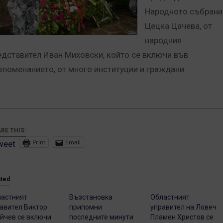
Народното събрани
Цецка Цачева, от
народния
едставител Иван Миховски, който се включи във
зпоменанието, от много институции и граждани.
RE THIS:
Print
Email
weet
ated
астният
Възстановка
Областният
авител Виктор
припомни
управител на Ловеч
йчев се включи
последните минути
Пламен Христов се