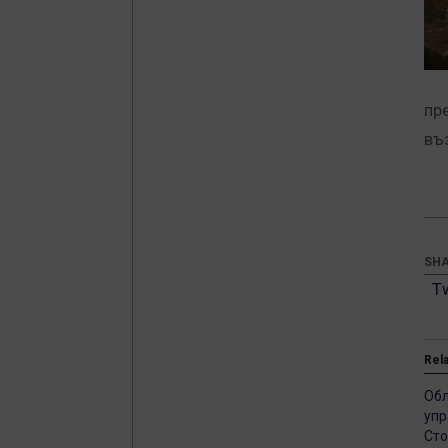
пр
въ
SHA
T
Rel
Обл
упр
Сто