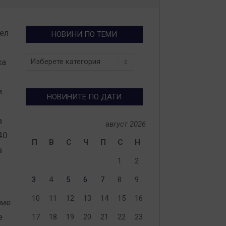
ел
НОВИНИ ПО ТЕМИ
Новини
ха
по
теми
.
НОВИНИТЕ ПО ДАТИ
а
август 2026
40
П
В
С
Ч
П
С
Н
а
1
2
3
4
5
6
7
8
9
10
11
12
13
14
15
16
аме
е
17
18
19
20
21
22
23