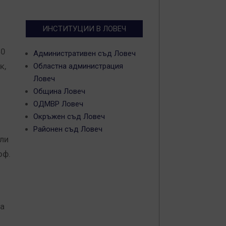
ИНСТИТУЦИИ В ЛОВЕЧ
40
Административен съд Ловеч
к,
Областна администрация
Ловеч
Община Ловеч
ОДМВР Ловеч
Окръжен съд Ловеч
Районен съд Ловеч
или
оф.
ха