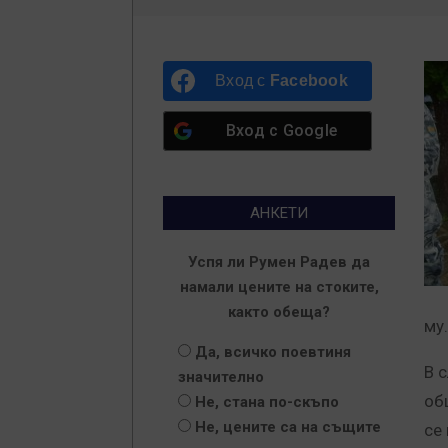
Вход с
Facebook
Вход с
Google
АНКЕТИ
Успя ли Румен Радев да
намали цените на стоките,
както обеща?
му.
Да, всичко поевтиня
В 
значително
об
Не, стана по-скъпо
Не, цените са на същите
се