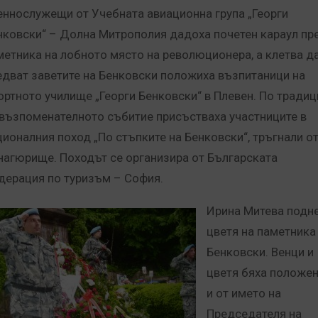
еннослужещи от Учебната авиационна група „Георги
нковски“ – Долна Митрополия дадоха почетен караул пр
метника на лобното място на революционера, а клетва д
едват заветите на Бенковски положиха възпитаници на
ортното училище „Георги Бенковски“ в Плевен. По традиц
 възпоменателното събитие присъстваха участниците в
ционалния поход „По стъпките на Бенковски“, тръгнали о
нагюрище. Походът се организира от Българската
дерация по туризъм – София.
Ирина Митева подн
цветя на паметника
Бенковски. Венци и
цветя бяха положе
и от името на
Председателя на