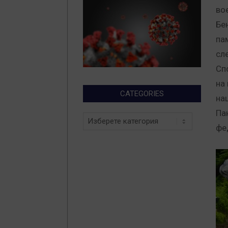
во
Бе
па
сл
Сп
на
CATEGORIES
на
Па
Categories
фе