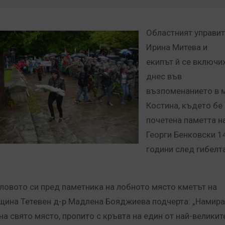
Областният управит
Ирина Митева и
екипът й се включи
днес във
възпоменанието в м
Костина, където бе
почетена паметта н
Георги Бенковски 1
години след гибелт
словото си пред паметника на лобното място кметът на
щина Тетевен д-р Мадлена Бояджиева подчерта: „Намир
 на свято място, пропито с кръвта на един от най-великит