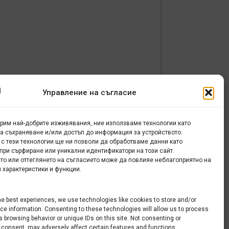
Управление на съгласие
урим най-добрите изживявания, ние използваме технологии като
за съхраняване и/или достъп до информация за устройството.
 с тези технологии ще ни позволи да обработваме данни като
при сърфиране или уникални идентификатори на този сайт.
то или оттеглянето на съгласието може да повлияе неблагоприятно на
 характеристики и функции.
на
he best experiences, we use technologies like cookies to store and/or
e information. Consenting to these technologies will allow us to process
 browsing behavior or unique IDs on this site. Not consenting or
 consent, may adversely affect certain features and functions.