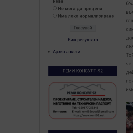
нева
бъ
Не мога да преценя
въ
Има леко нормализиране
гл
си
да
Виж резултата
съ
Архив анкети
То
че
РЕМИ КОНСУЛТ-92
де
по
им