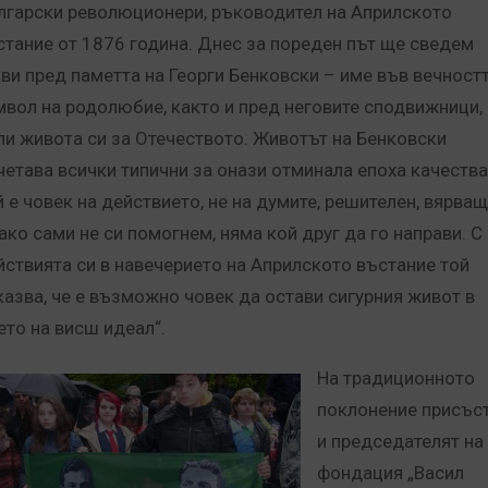
лгарски революционери, ръководител на Априлското
стание от 1876 година. Днес за пореден път ще сведем
ави пред паметта на Георги Бенковски – име във вечностт
мвол на родолюбие, както и пред неговите сподвижници,
ли живота си за Отечеството.
Животът на Бенковски
четава всички типични за онази отминала епоха качества
й е човек на действието, не на думите, решителен, вярващ
 ако сами не си помогнем, няма кой друг да го направи. С
йствията си в навечерието на Априлското въстание той
казва, че е възможно човек да остави сигурния живот в
ето на висш идеал“.
На традиционното
поклонение присъс
и председателят на
фондация „Васил