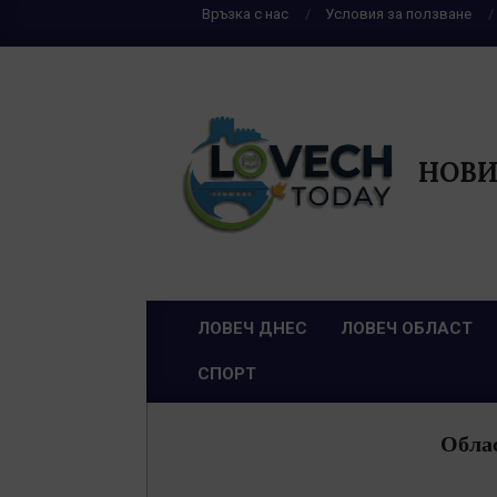
Skip
Връзка с нас
Условия за ползване
to
content
НОВИ
ЛОВЕЧ ДНЕС
ЛОВЕЧ ОБЛАСТ
Primary
СПОРТ
Navigation
Menu
Облас