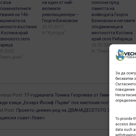
с във
на един от най-
поклони пред
поменателните
великите
паметта на
твания на 146-
революционери –
войводата Георги
ишнината на
Георги Бенковски
Бенковски и неговите
илското въстание
25.05.2017
сподвижници в
. Костина край
In "Култура"
местността Костина
евенското село
край село Рибарица
барица
26.05.2026
05.2022
In "Ловеч област"
"Ловеч днес"
За да осиг
бисквитки 
Съгласието
6-
поведение 
evious Post:
17-годишната Тоника Георгиева от Гимназията за
Несъгласие
определени
жди езици „Екзарх Йосиф Първи“ пое кметския пост за ден
xt Post:
Проекто-дневен ред на ДВАНАДЕСЕТОТО ЗАСЕДАНИЕ 
щински съвет-Ловеч
To provide t
access devic
data such as
withdrawing