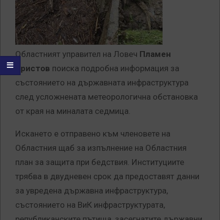
Областният управител на Ловеч
Пламен
Христов
поиска подробна информация за
състоянието на държавната инфраструктура
след усложнената метеорологична обстановка
от края на миналата седмица.
Искането е отправено към членовете на
Областния щаб за изпълнение на Областния
план за защита при бедствия. Институциите
трябва в двудневен срок да предоставят данни
за увредена държавна инфраструктура,
състоянието на ВиК инфраструктурата,
републиканските пътища, засегнатите държавни