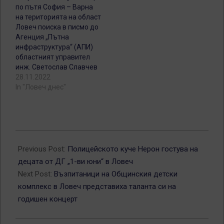
по пътя София – Варна
на територията на област
Ловеч поиска в писмо до
Агенция „Пътна
инфраструктура“ (АПИ)
областният управител
инж. Светослав Славчев
28.11.2022
In "Ловеч днес"
2026-
05-
Previous Post:
Полицейското куче Нерон гостува на
27
децата от ДГ „1-ви юни“ в Ловеч
Next Post:
Възпитаници на Общинския детски
комплекс в Ловеч представиха таланта си на
годишен концерт