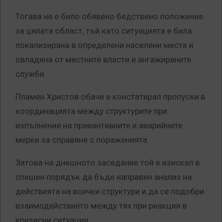
Тогава не е било обявено бедствено положение
за цялата област, тъй като ситуацията е била
локализирана в определени населени места и
овладяна от местните власти и ангажираните
служби.
Пламен Христов обаче е констатирал пропуски в
координацията между структурите при
изпълнение на превантивните и аварийните
мерки за справяне с пораженията.
Затова на днешното заседание той е изискал в
спешен порядък да бъде направен анализ на
действията на всички структури и да се подобри
взаимодействието между тях при реакция в
кризисни ситуации.