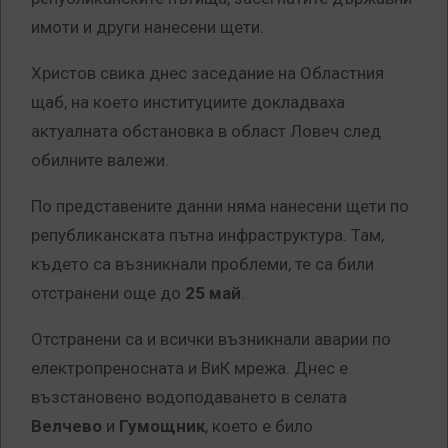
имоти и други нанесени щети.
Христов свика днес заседание на Областния
щаб, на което институциите докладваха
актуалната обстановка в област Ловеч след
обилните валежи.
По представените данни няма нанесени щети по
републиканската пътна инфраструктура. Там,
където са възникнали проблеми, те са били
отстранени още до
25 май
.
Отстранени са и всички възникнали аварии по
електропреносната и ВиК мрежа. Днес е
възстановено водоподаването в селата
Велчево
и
Гумощник
, което е било