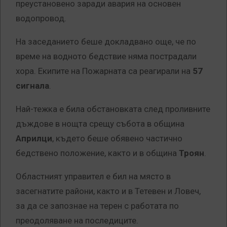
преустановено заради авария на основен
водопровод.
На заседанието беше докладвано още, че по
време на водното бедствие няма пострадали
хора. Екипите на Пожарната са реагирали на
57
сигнала
.
Най-тежка е била обстановката след проливните
дъждове в нощта срещу събота в община
Априлци
, където беше обявено частично
бедствено положение, както и в община
Троян
.
Областният управител е бил на място в
засегнатите райони, както и в Тетевен и Ловеч,
за да се запознае на терен с работата по
преодоляване на последиците.