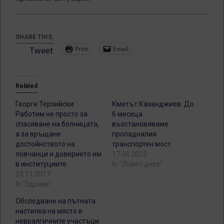
SHARE THIS:
Print
Email
Tweet
Related
Георги Терзийски:
Кметът Казанджиев: До
Работим не просто за
6 месеца
спасяване на болницата,
възстановяваме
а за връщане
пропадналия
достойнството на
транспортен мост
ловчанци и доверието им
17.06.2013
в институциите
In "Ловеч днес"
23.11.2017
In "Здраве"
Обследване на пътната
настилка на място в
невралгичните участъци