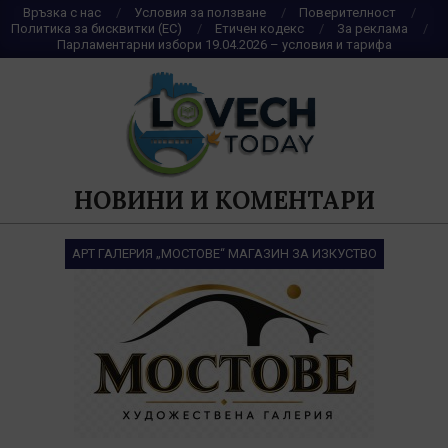
Skip
Връзка с нас
Условия за ползване
Поверителност
Политика за бисквитки (ЕС)
Етичен кодекс
За реклама
to
Парламентарни избори 19.04.2026 – условия и тарифа
content
НОВИНИ И КОМЕНТАРИ
АРТ ГАЛЕРИЯ „МОСТОВЕ“ МАГАЗИН ЗА ИЗКУСТВО