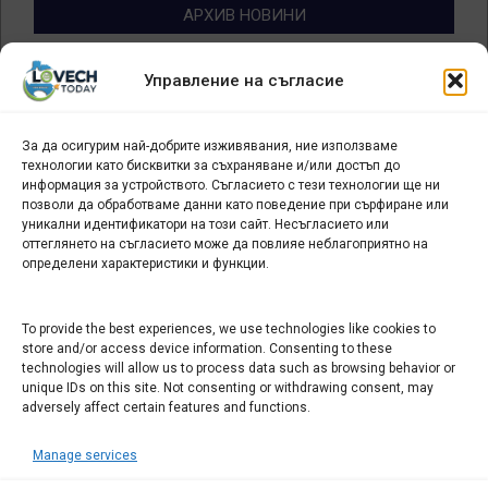
АРХИВ НОВИНИ
Архив
Управление на съгласие
новини
За да осигурим най-добрите изживявания, ние използваме
БИЗНЕС
технологии като бисквитки за съхраняване и/или достъп до
информация за устройството. Съгласието с тези технологии ще ни
Арт галерия "Мостове" – магазин за изкуство
позволи да обработваме данни като поведение при сърфиране или
уникални идентификатори на този сайт. Несъгласието или
СЕВЕРОЗАПАДА ИНФОРМАЦИОНЕН БИЗНЕС
оттеглянето на съгласието може да повлияе неблагоприятно на
ТУРИСТИЧЕСКИ КЛЪСТЕР
определени характеристики и функции.
ИНСТИТУЦИИ В ЛОВЕЧ
To provide the best experiences, we use technologies like cookies to
store and/or access device information. Consenting to these
technologies will allow us to process data such as browsing behavior or
Административен съд Ловеч
unique IDs on this site. Not consenting or withdrawing consent, may
Областна администрация Ловеч
adversely affect certain features and functions.
Община Ловеч
Manage services
ОДМВР Ловеч