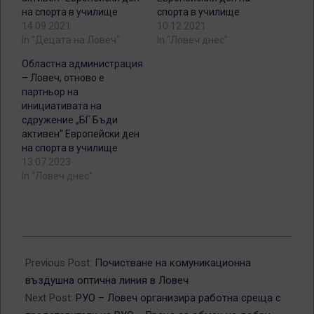
на спорта в училище
спорта в училище
14.09.2021
10.12.2021
In "Децата на Ловеч"
In "Ловеч днес"
Областна администрация
– Ловеч, отново е
партньор на
инициативата на
сдружение „БГ Бъди
активен“ Европейски ден
на спорта в училище
13.07.2023
In "Ловеч днес"
2025-
06-
Previous Post:
Почистване на комуникационна
06
въздушна оптична линия в Ловеч
Next Post:
РУО – Ловеч организира работна среща с