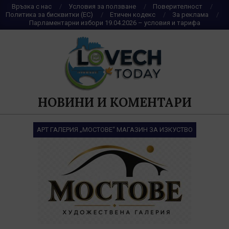
Skip
Връзка с нас
Условия за ползване
Поверителност
Политика за бисквитки (ЕС)
Етичен кодекс
За реклама
to
Парламентарни избори 19.04.2026 – условия и тарифа
content
НОВИНИ И КОМЕНТАРИ
АРТ ГАЛЕРИЯ „МОСТОВЕ“ МАГАЗИН ЗА ИЗКУСТВО