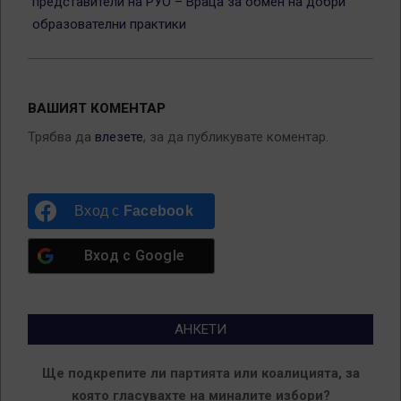
представители на РУО – Враца за обмен на добри
образователни практики
ВАШИЯТ КОМЕНТАР
Трябва да
влезете
, за да публикувате коментар.
Вход с
Facebook
Вход с
Google
АНКЕТИ
Ще подкрепите ли партията или коалицията, за
която гласувахте на миналите избори?