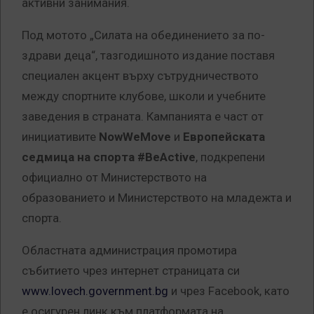
активни занимания.
Под мотото „Силата на обединението за по-
здрави деца“, тазгодишното издание поставя
специален акцент върху сътрудничеството
между спортните клубове, школи и учебните
заведения в страната. Кампанията е част от
инициативите
NowWeMove
и
Европейската
седмица на спорта #BeActive
, подкрепени
официално от Министерството на
образованието и Министерството на младежта и
спорта.
Областната администрация промотира
събитието чрез интернет страницата си
www.lovech.government.bg
и чрез Facebook, като
е осигурен линк към платформата на