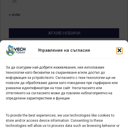
31
« юли
АРХИВ НОВИНИ
Архив
Управление на съгласие
новини
За да осигурим най-добрите изживявания, ние използваме
БИЗНЕС
технологии като бисквитки за съхраняване и/или достъп до
информация за устройството. Съгласието с тези технологии ще ни
Арт галерия "Мостове" – магазин за изкуство
позволи да обработваме данни като поведение при сърфиране или
уникални идентификатори на този сайт. Несъгласието или
СЕВЕРОЗАПАДА ИНФОРМАЦИОНЕН БИЗНЕС
оттеглянето на съгласието може да повлияе неблагоприятно на
ТУРИСТИЧЕСКИ КЛЪСТЕР
определени характеристики и функции.
ИНСТИТУЦИИ В ЛОВЕЧ
To provide the best experiences, we use technologies like cookies to
store and/or access device information. Consenting to these
technologies will allow us to process data such as browsing behavior or