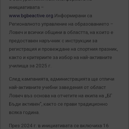
инициативата –
www.bgbeactive.org
.Информирани са
Регионалното управление на образованието –
Ловеч и всички общини в областта, на които е
предоставен наръчник с инструкции за
регистрация и провеждане на спортния празник,
както и критериите за избор на най-активните
училища за 2025 г.
След кампанията, администрацията ще отличи
най-активните учебни заведения от област
Ловеч въз основа на отчетите на екипа на „БГ
Бъди активен“, както се прави традиционно
всяка година.
През 2024 г. в инициативата се включиха 16