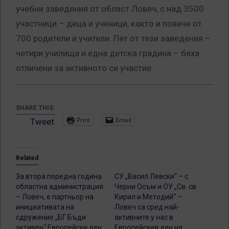
учебни заведения от област Ловеч, с над 3500
участници – деца и ученици, както и повече от
700 родители и учители. Пет от тези заведения –
четири училища и една детска градина – бяха
отличени за активното си участие.
SHARE THIS:
Print
Email
Tweet
Related
За втора поредна година
СУ „Васил Левски“ – с.
областна администрация
Черни Осъм и ОУ „Св. св.
– Ловеч, е партньор на
Кирил и Методий“ –
инициативата на
Ловеч са сред най-
сдружение „БГ Бъди
активните у нас в
активен“ Европейски ден
Европейския ден на