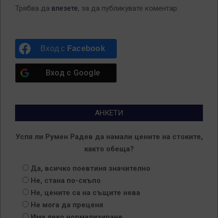
Трябва да
влезете
, за да публикувате коментар.
Вход с
Facebook
Вход с
Google
АНКЕТИ
Успя ли Румен Радев да намали цените на стоките,
както обеща?
Да, всичко поевтиня значително
Не, стана по-скъпо
Не, цените са на същите нева
Не мога да преценя
Има леко нормализиране