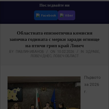
Primary
Последвайте ни
Navigation
Facebook
Viber
Menu
Областната епизоотична комисия
започна годината с мерки заради огнище
на птичи грип край Ловеч
BY:
ПАВЛИН ИВАНОВ
ON:
10.02.2026
IN:
ЗДРАВЕ
,
ЛОВЕЧ ДНЕС
,
ЛОВЕЧ ОБЛАСТ
Първото
за 2026
г.