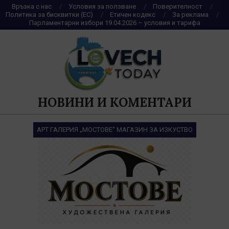
Skip
Връзка с нас
Условия за ползване
Поверителност
Политика за бисквитки (ЕС)
Етичен кодекс
За реклама
to
Парламентарни избори 19.04.2026 – условия и тарифа
content
НОВИНИ И КОМЕНТАРИ
АРТ ГАЛЕРИЯ „МОСТОВЕ“ МАГАЗИН ЗА ИЗКУСТВО