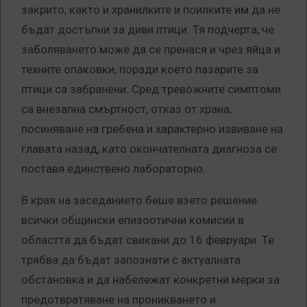
закрито, както и хранилките и поилките им да не
бъдат достъпни за диви птици. Тя подчерта, че
заболяването може да се пренася и чрез яйца и
техните опаковки, поради което пазарите за
птици са забранени. Сред тревожните симптоми
са внезапна смъртност, отказ от храна,
посиняване на гребена и характерно извиване на
главата назад, като окончателната диагноза се
поставя единствено лабораторно.
В края на заседанието беше взето решение
всички общински епизоотични комисии в
областта да бъдат свикани до 16 февруари. Те
трябва да бъдат запознати с актуалната
обстановка и да набележат конкретни мерки за
предотвратяване на проникването и