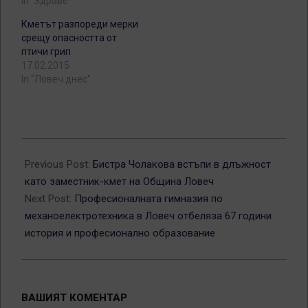
In "Здраве"
Кметът разпореди мерки
срещу опасността от
птичи грип
17.02.2015
In "Ловеч днес"
2026-
02-
Previous Post:
Бистра Чолакова встъпи в длъжност
10
като заместник-кмет на Община Ловеч
Next Post:
Професионалната гимназия по
механоелектротехника в Ловеч отбеляза 67 години
история и професионално образование
ВАШИЯТ КОМЕНТАР