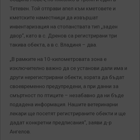
Тетевен. Той отправи апел към кметовете и
кметските наместници да извършат
инвентаризация на стопанствата тип „заден
двор“, като в с. Дренов са регистрирани три
такива обекта, а в с. Владиня – два.
„В рамките на 10-километровата зона е
изключително важно да се установи дали има и
други нерегистрирани обекти, хората да бъдат
своевременно предупредени, а при данни за
смъртност по птиците – незабавно да ни бъде
подадена информация. Нашите ветеринарни
лекари ще посетят регистрираните обекти и ще
дадат конкретни предписания“, заяви д-р
Ангелов.