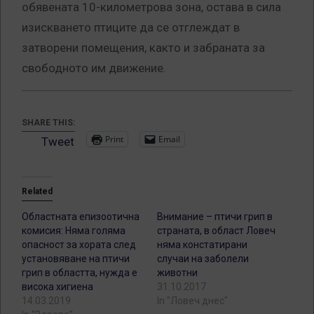
обявената 10-километрова зона, остава в сила
изискването птиците да се отглеждат в
затворени помещения, както и забраната за
свободното им движение.
SHARE THIS:
Print
Email
Tweet
Related
Областната епизоотична
Внимание – птичи грип в
комисия: Няма голяма
страната, в област Ловеч
опасност за хората след
няма констатирани
установяване на птичи
случаи на заболели
грип в областта, нужда е
животни
висока хигиена
31.10.2017
14.03.2019
In "Ловеч днес"