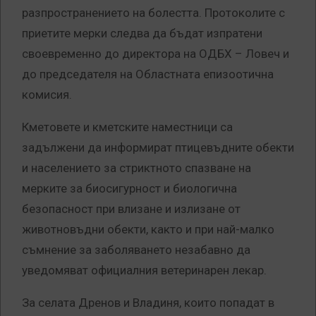
разпространението на болестта. Протоколите с
приетите мерки следва да бъдат изпратени
своевременно до директора на ОДБХ – Ловеч и
до председателя на Областната епизоотична
комисия.
Кметовете и кметските наместници са
задължени да информират птицевъдните обекти
и населението за стриктното спазване на
мерките за биосигурност и биологична
безопасност при влизане и излизане от
животновъдни обекти, както и при най-малко
съмнение за заболяването незабавно да
уведомяват официалния ветеринарен лекар.
За селата Дренов и Владиня, които попадат в