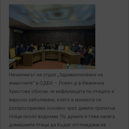
Началникът на отдел „Здравеопазване на
животните“ в ОДБХ – Ловеч д-р Иваничка
Христова обясни, че инфлуенцата по птиците е
вирусно заболяване, което в момента се
разпространява основно чрез дивите прелетни
птици около водоеми. По думите ѝ това налага
домашните птици да бъдат отглеждани на