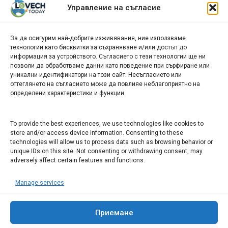
Архив
Управление на съгласие
новини
За да осигурим най-добрите изживявания, ние използваме
БИЗНЕС
технологии като бисквитки за съхраняване и/или достъп до
информация за устройството. Съгласието с тези технологии ще ни
Арт галерия "Мостове" – магазин за изкуство
позволи да обработваме данни като поведение при сърфиране или
уникални идентификатори на този сайт. Несъгласието или
СЕВЕРОЗАПАДА ИНФОРМАЦИОНЕН БИЗНЕС
оттеглянето на съгласието може да повлияе неблагоприятно на
ТУРИСТИЧЕСКИ КЛЪСТЕР
определени характеристики и функции.
ИНСТИТУЦИИ В ЛОВЕЧ
To provide the best experiences, we use technologies like cookies to
store and/or access device information. Consenting to these
technologies will allow us to process data such as browsing behavior or
Административен съд Ловеч
unique IDs on this site. Not consenting or withdrawing consent, may
Областна администрация Ловеч
adversely affect certain features and functions.
Община Ловеч
Manage services
ОДМВР Ловеч
Окръжен съд Ловеч
Районен съд Ловеч
Приемане