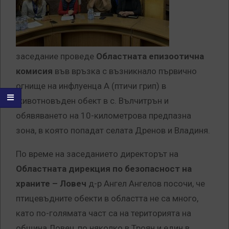
заседание проведе
Областната епизоотична
комисия
във връзка с възникнало първично
огнище на инфлуенца А (птичи грип) в
животновъден обект в с. Вълчитрън и
обявяването на 10-километрова предпазна
зона, в която попадат селата Дренов и Владиня.
По време на заседанието директорът на
Областната дирекция по безопасност на
храните – Ловеч
д-р Ангел Ангелов посочи, че
птицевъдните обекти в областта не са много,
като по-голямата част са на територията на
община Ловеч, по няколко в Троян и един в