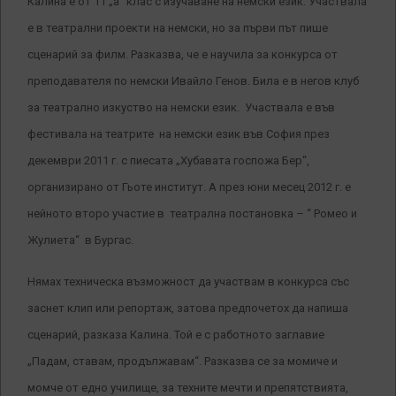
Калина е от 11 „а“ клас с изучаване на немски език. Участвала
е в театрални проекти на немски, но за първи път пише
сценарий за филм. Разказва, че е научила за конкурса от
преподавателя по немски Ивайло Генов. Била е в негов клуб
за театрално изкуство на немски език. Участвала е във
фестивала на театрите на немски език във София през
декември 2011 г. с пиесата „Хубавата госпожа Бер“,
организирано от Гьоте институт. А през юни месец 2012 г. е
нейното второ участие в театрална постановка – “ Ромео и
Жулиета“ в Бургас.
Нямах техническа възможност да участвам в конкурса със
заснет клип или репортаж, затова предпочетох да напиша
сценарий, разказа Калина. Той е с работното заглавие
„Падам, ставам, продължавам“. Разказва се за момиче и
момче от едно училище, за техните мечти и препятствията,