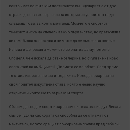
които имат по пътя към постигането им. Сценарият е от две
страници, но в тях се разказва история за упоритостта да
следваш това, за което мечтаеш. Момчето е спортист,
тенисист и иска да спечели важно първенство, но претърпява
автомобилна злополука и не може да се състезава повече.
Изпада в депресия и момичето се опитва да му помогне.
Споделя, че е искала да стане балерина, но счупване на крак
слага край на амбициите й. Двамата се влюбват. След време
тя става известен лекар и веднъж на Коледа подарява на
своя приятел изкуствена става, която е нейно научно
откритие и която ще го върне към спорта.
Обичам да гледам спорт и харесвам състезателния дух. Винаги
съм се чудила как хората са способни да се откажат от
мечтите си, когато срещнат по-сериозна пречка пред себе си,