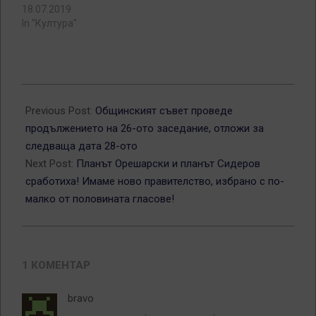
18.07.2019
In "Култура"
2013-
05-
Previous Post:
Общинският съвет проведе
29
продължението на 26-ото заседание, отложи за
следваща дата 28-ото
Next Post:
Планът Орешарски и планът Сидеров
сработиха! Имаме ново правителство, избрано с по-
малко от половината гласове!
1 КОМЕНТАР
bravo