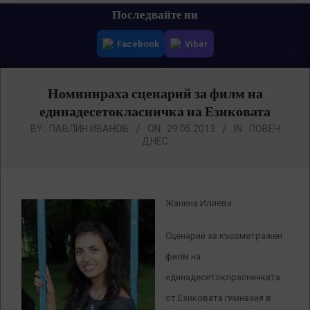
Primary
Последвайте ни
Navigation
Facebook
Viber
Menu
Номинираха сценарий за филм на
единадесетокласничка на Езиковата
BY:
ПАВЛИН ИВАНОВ
ON:
29.05.2013
IN:
ЛОВЕЧ
ДНЕС
Жанина Илиева
Сценарий за късометражен
филм на
единадесетоклрасничката
от Езиковата гимназия в