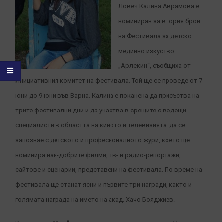
Ловеч Калина Аврамова е
номиниран за втория брой
на Фестивала за детско
медийно изкуство
„Арлекин“, съобщиха от
Инициативния комитет на фестивала. Той ще се проведе от 7
юни до 9 юни във Варна. Калина е поканена да присъства на
трите фестивални дни и да участва в срещите с водещи
специалисти в областта на киното и телевизията, да се
запознае с детското и професионалното жури, което ще
номинира най-добрите филми, тв- и радио-репортажи,
сайтове и сценарии, представени на фестивала. По време на
фестивала ще станат ясни и първите три награди, както и
голямата награда на името на акад. Хачо Бояджиев.