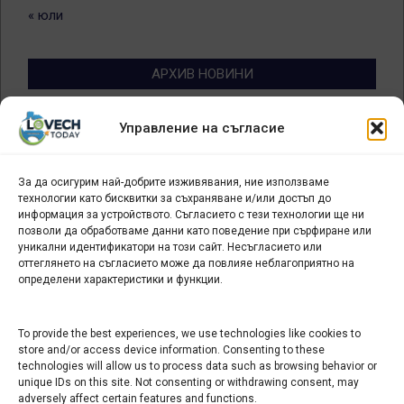
« юли
АРХИВ НОВИНИ
Архив
Управление на съгласие
новини
За да осигурим най-добрите изживявания, ние използваме
БИЗНЕС
технологии като бисквитки за съхраняване и/или достъп до
информация за устройството. Съгласието с тези технологии ще ни
Арт галерия "Мостове" – магазин за изкуство
позволи да обработваме данни като поведение при сърфиране или
уникални идентификатори на този сайт. Несъгласието или
СЕВЕРОЗАПАДА ИНФОРМАЦИОНЕН БИЗНЕС
оттеглянето на съгласието може да повлияе неблагоприятно на
ТУРИСТИЧЕСКИ КЛЪСТЕР
определени характеристики и функции.
ИНСТИТУЦИИ В ЛОВЕЧ
To provide the best experiences, we use technologies like cookies to
store and/or access device information. Consenting to these
technologies will allow us to process data such as browsing behavior or
Административен съд Ловеч
unique IDs on this site. Not consenting or withdrawing consent, may
adversely affect certain features and functions.
Областна администрация Ловеч