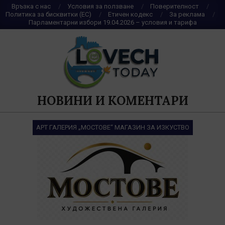
Skip
Връзка с нас
Условия за ползване
Поверителност
Политика за бисквитки (ЕС)
Етичен кодекс
За реклама
to
Парламентарни избори 19.04.2026 – условия и тарифа
content
НОВИНИ И КОМЕНТАРИ
АРТ ГАЛЕРИЯ „МОСТОВЕ“ МАГАЗИН ЗА ИЗКУСТВО