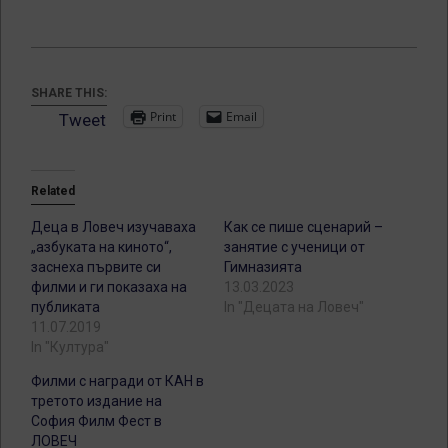
SHARE THIS:
Print
Email
Tweet
Related
Деца в Ловеч изучаваха
Как се пише сценарий –
„азбуката на киното“,
занятие с ученици от
заснеха първите си
Гимназията
филми и ги показаха на
13.03.2023
публиката
In "Децата на Ловеч"
11.07.2019
In "Култура"
Филми с награди от КАН в
третото издание на
София Филм Фест в
ЛОВЕЧ