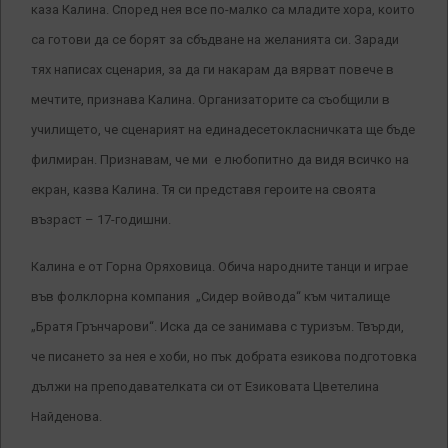
каза Калина. Според нея все по-малко са младите хора, които
са готови да се борят за сбъдване на желанията си. Заради
тях написах сценария, за да ги накарам да вярват повече в
мечтите, признава Калина. Организаторите са съобщили в
училището, че сценарият на единадесетокласничката ще бъде
филмиран. Признавам, че ми е любопитно да видя всичко на
екран, казва Калина. Тя си представя героите на своята
възраст – 17-годишни.
Калина е от Горна Оряховица. Обича народните танци и играе
във фолклорна компания „Сидер войвода“ към читалище
„Братя Грънчарови“. Иска да се занимава с туризъм. Твърди,
че писането за нея е хоби, но пък добрата езикова подготовка
дължи на преподавателката си от Езиковата Цветелина
Найденова.