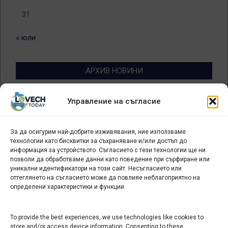
31
« юли
АРХИВ НОВИНИ
Архив
Управление на съгласие
новини
За да осигурим най-добрите изживявания, ние използваме
БИЗНЕС
технологии като бисквитки за съхраняване и/или достъп до
информация за устройството. Съгласието с тези технологии ще ни
Арт галерия "Мостове" – магазин за изкуство
позволи да обработваме данни като поведение при сърфиране или
уникални идентификатори на този сайт. Несъгласието или
СЕВЕРОЗАПАДА ИНФОРМАЦИОНЕН БИЗНЕС
оттеглянето на съгласието може да повлияе неблагоприятно на
ТУРИСТИЧЕСКИ КЛЪСТЕР
определени характеристики и функции.
ИНСТИТУЦИИ В ЛОВЕЧ
To provide the best experiences, we use technologies like cookies to
store and/or access device information. Consenting to these