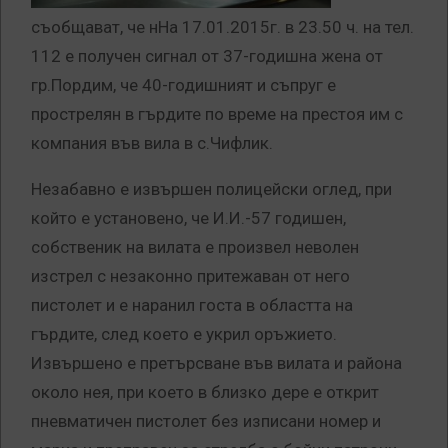
съобщават, че нНа 17.01.2015г. в 23.50 ч. на тел.
112 е получен сигнал от 37-годишна жена от
гр.Пордим, че 40-годишният и съпруг е
прострелян в гърдите по време на престоя им с
компания във вила в с.Чифлик.
Незабавно е извършен полицейски оглед, при
който е установено, че И.И.-57 годишен,
собственик на вилата е произвел неволен
изстрел с незаконно притежаван от него
пистолет и е наранил госта в областта на
гърдите, след което е укрил оръжието.
Извършено е претърсване във вилата и района
около нея, при което в близко дере е открит
пневматичен пистолет без изписани номер и