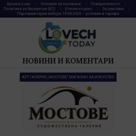
Skip
Връзка с нас
Условия за ползване
Поверителност
Политика за бисквитки (ЕС)
Етичен кодекс
За реклама
to
Парламентарни избори 19.04.2026 – условия и тарифа
content
НОВИНИ И КОМЕНТАРИ
АРТ ГАЛЕРИЯ „МОСТОВЕ“ МАГАЗИН ЗА ИЗКУСТВО