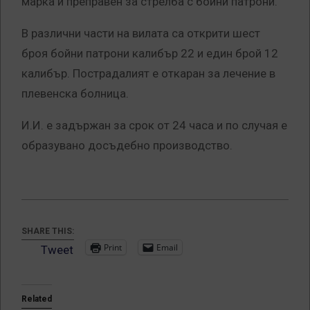
марка и преправен за стрелба с бойни патрони.
В различни части на вилата са открити шест
броя бойни патрони калибър 22 и един брой 12
калибър. Пострадалият е откаран за лечение в
плевенска болница.
И.И. е задържан за срок от 24 часа и по случая е
образувано досъдебно производство.
SHARE THIS:
Print
Email
Tweet
Related