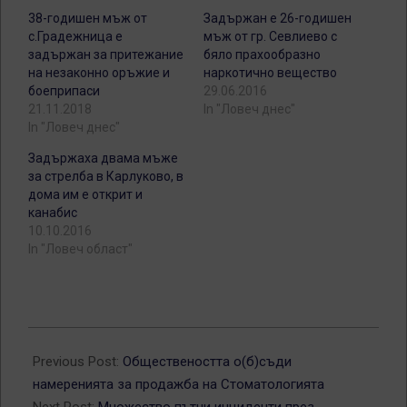
38-годишен мъж от
Задържан е 26-годишен
с.Градежница е
мъж от гр. Севлиево с
задържан за притежание
бяло прахообразно
на незаконно оръжие и
наркотично вещество
боеприпаси
29.06.2016
21.11.2018
In "Ловеч днес"
In "Ловеч днес"
Задържаха двама мъже
за стрелба в Карлуково, в
дома им е открит и
канабис
10.10.2016
In "Ловеч област"
2015-
01-
Previous Post:
Обществеността о(б)съди
19
намеренията за продажба на Стоматологията
Next Post:
Множество пътни инциденти през