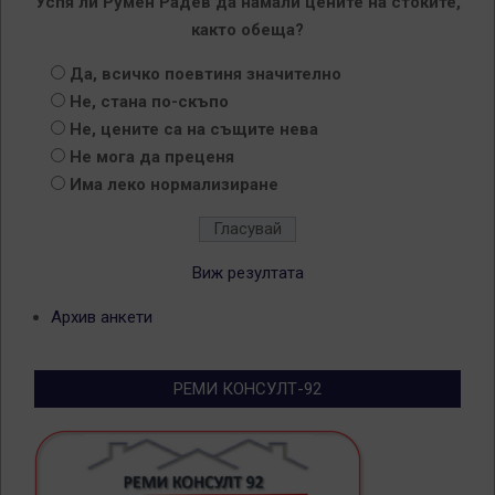
Успя ли Румен Радев да намали цените на стоките,
както обеща?
Да, всичко поевтиня значително
Не, стана по-скъпо
Не, цените са на същите нева
Не мога да преценя
Има леко нормализиране
Виж резултата
Архив анкети
РЕМИ КОНСУЛТ-92