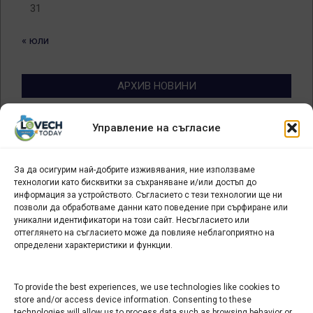
31
« юли
АРХИВ НОВИНИ
Архив
Управление на съгласие
новини
За да осигурим най-добрите изживявания, ние използваме
БИЗНЕС
технологии като бисквитки за съхраняване и/или достъп до
информация за устройството. Съгласието с тези технологии ще ни
Арт галерия "Мостове" – магазин за изкуство
позволи да обработваме данни като поведение при сърфиране или
уникални идентификатори на този сайт. Несъгласието или
СЕВЕРОЗАПАДА ИНФОРМАЦИОНЕН БИЗНЕС
оттеглянето на съгласието може да повлияе неблагоприятно на
ТУРИСТИЧЕСКИ КЛЪСТЕР
определени характеристики и функции.
ИНСТИТУЦИИ В ЛОВЕЧ
To provide the best experiences, we use technologies like cookies to
store and/or access device information. Consenting to these
technologies will allow us to process data such as browsing behavior or