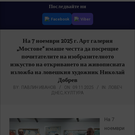
Primary
Последвайте ни
Navigation
Facebook
Viber
Menu
На 7 ноември 2025 г. Арт галерия
„Мостове“ имаше честта да посрещне
почитателите на изобразителното
изкуство на откриването на живописната
изложба на ловешкия художник Николай
Добрев
BY:
ПАВЛИН ИВАНОВ
ON:
09.11.2025
IN:
ЛОВЕЧ
ДНЕС
,
КУЛТУРА
На 7
ноември