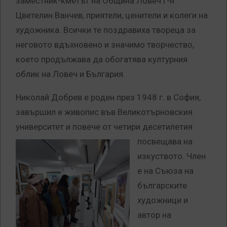
заместник-кметът на Община Ловеч г-н
Цветелин Ванчев, приятели, ценители и колеги на
художника. Всички те поздравиха твореца за
неговото вдъхновено и значимо творчество,
което продължава да обогатява културния
облик на Ловеч и България.
Николай Добрев е роден през 1948 г. в София,
завършил е живопис във Великотърновския
университет и повече от четири
десетилетия
посвещава на
изкуството. Член
е на Съюза на
българските
художници и
автор на