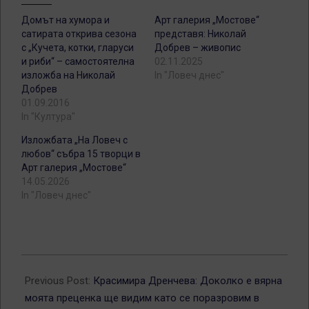
Домът на хумора и
Арт галерия „Мостове“
сатирата открива сезона
представя: Николай
с „Кучета, котки, гларуси
Добрев – живопис
и риби“ – самостоятелна
02.11.2025
изложба на Николай
In "Ловеч днес"
Добрев
01.09.2016
In "Култура"
Изложбата „На Ловеч с
любов“ събра 15 творци в
Арт галерия „Мостове“
14.05.2026
In "Ловеч днес"
2025-
11-
Previous Post:
Красимира Дренчева: Доколко е вярна
09
моята преценка ще видим като се поразровим в