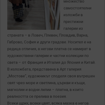
множество
самостоятелни
изложби в
престижни
галерии из
страната – в Ловеч, Плевен, Пловдив, Варна,
Габрово, София и други градове. Носител е на
редица отличия, а негови платна се намират в
художествени галерии и частни колекции по
света – от Франция и Италия до Япония и Китай.
В изложбата, представена в Арт галерия
„Мостове“, художникът споделя своя вътрешен
свят чрез море и светлина, църкви и къщи,
магнолии и водни лилии – платна, в които
реалността се прелива в поезия.
Всеки щрих, всеки цвят, всяка мазка е негов