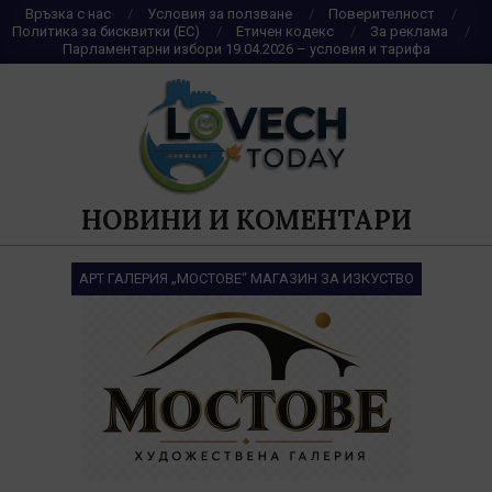
Skip
Връзка с нас
Условия за ползване
Поверителност
Политика за бисквитки (ЕС)
Етичен кодекс
За реклама
to
Парламентарни избори 19.04.2026 – условия и тарифа
content
НОВИНИ И КОМЕНТАРИ
АРТ ГАЛЕРИЯ „МОСТОВЕ“ МАГАЗИН ЗА ИЗКУСТВО