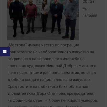
2025 г.
Арт
галерия
„Мостове“ имаше честта да посрещне
почитателите на изобразителното изкуство на
откриването на живописната изложба на
ловешкия художник Николай Добрев – автор с
ярко присъствие и разпознаваем стил, оставил
дълбока следа в националното ни изкуство.
Сред гостите на събитието бяха областният
управител г-жа Дора Стоянова, председателят
на Общински съвет – Ловеч г-н Кирил Гумнеров,