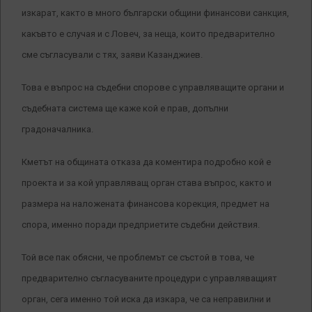
изкарат, както в много български общини финансови санкция,
какъвто е случая и с Ловеч, за неща, които предварително
сме съгласували с тях, заяви Казанджиев.
Това е въпрос на съдебни спорове с управляващите органи и
съдебната система ще каже кой е прав, допълни
градоначалника.
Кметът на общината отказа да коментира подробно кой е
проекта и за кой управляващ орган става въпрос, както и
размера на наложената финансова корекция, предмет на
спора, именно поради предприетите съдебни действия.
Той все пак обясни, че проблемът се състой в това, че
предварително съгласуваните процедури с управляващият
орган, сега именно той иска да изкара, че са неправилни и