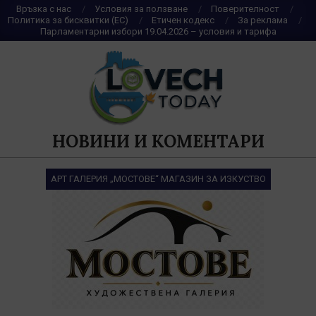
Skip
Връзка с нас
Условия за ползване
Поверителност
Политика за бисквитки (ЕС)
Етичен кодекс
За реклама
to
Парламентарни избори 19.04.2026 – условия и тарифа
content
НОВИНИ И КОМЕНТАРИ
АРТ ГАЛЕРИЯ „МОСТОВЕ“ МАГАЗИН ЗА ИЗКУСТВО