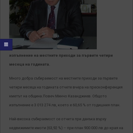
изпълнение на местните приходи за първите четири
месеца на годината.
Много добра събираемост на местните приходи за първите
четири месеца на годината отчете вчера на пресконференция
кметът на община Ловеч Минчо Казанджиев. Общото
изпълнение е 3 013 274 лв, което е 60,65 % от годишния план.
Най-висока събираемост се отчита при данъка върху
недвижимите имоти (63,92 %) – при план 900 000 лв до края на