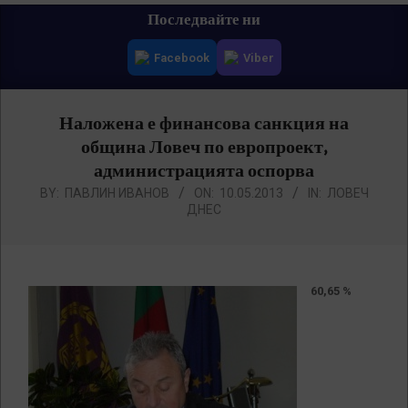
Primary
Последвайте ни
Navigation
Facebook
Viber
Menu
Наложена е финансова санкция на
община Ловеч по европроект,
администрацията оспорва
BY:
ПАВЛИН ИВАНОВ
ON:
10.05.2013
IN:
ЛОВЕЧ
ДНЕС
60,65 %