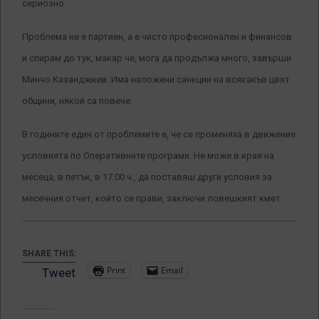
сериозно.
Проблема не е партиен, а е чисто професионален и финансов
и спирам до тук, макар че, мога да продължа много, завърши
Минчо Казанджиев. Има наложени санкции на всякакъв цвят
общини, някой са повече.
В годините един от проблемите е, че се променяха в движение
условията по Оперативните програми. Не може в края на
месеца, в петък, в 17.00 ч., да поставяш други условия за
месечния отчет, който се прави, заключи ловешкият кмет.
SHARE THIS:
Print
Email
Tweet