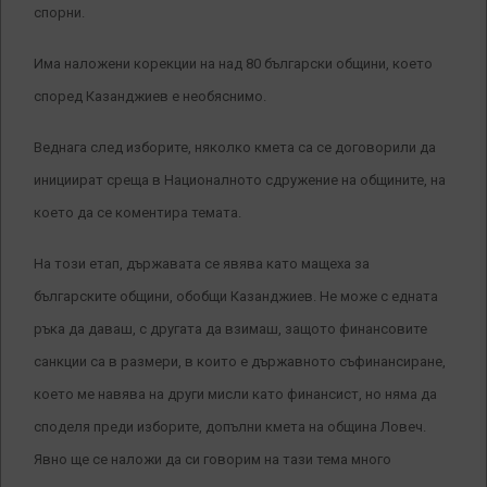
спорни.
Има наложени корекции на над 80 български общини, което
според Казанджиев е необяснимо.
Веднага след изборите, няколко кмета са се договорили да
инициират среща в Националното сдружение на общините, на
което да се коментира темата.
На този етап, държавата се явява като мащеха за
българските общини, обобщи Казанджиев. Не може с едната
ръка да даваш, с другата да взимаш, защото финансовите
санкции са в размери, в които е държавното съфинансиране,
което ме навява на други мисли като финансист, но няма да
споделя преди изборите, допълни кмета на община Ловеч.
Явно ще се наложи да си говорим на тази тема много