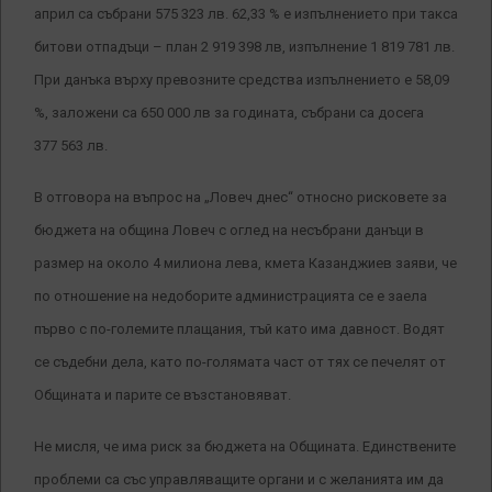
април са събрани 575 323 лв. 62,33 % е изпълнението при такса
битови отпадъци – план 2 919 398 лв, изпълнение 1 819 781 лв.
При данъка върху превозните средства изпълнението е 58,09
%, заложени са 650 000 лв за годината, събрани са досега
377 563 лв.
В отговора на въпрос на „Ловеч днес“ относно рисковете за
бюджета на община Ловеч с оглед на несъбрани данъци в
размер на около 4 милиона лева, кмета Казанджиев заяви, че
по отношение на недоборите администрацията се е заела
първо с по-големите плащания, тъй като има давност. Водят
се съдебни дела, като по-голямата част от тях се печелят от
Общината и парите се възстановяват.
Не мисля, че има риск за бюджета на Общината. Единствените
проблеми са със управляващите органи и с желанията им да