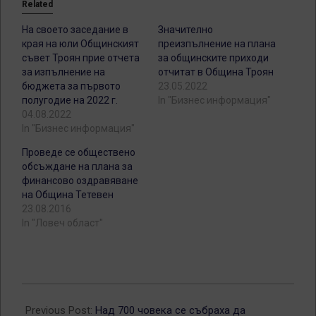
Related
На своето заседание в
Значително
края на юли Общинският
преизпълнение на плана
съвет Троян прие отчета
за общинските приходи
за изпълнение на
отчитат в Община Троян
бюджета за първото
23.05.2022
полугодие на 2022 г.
In "Бизнес информация"
04.08.2022
In "Бизнес информация"
Проведе се обществено
обсъждане на плана за
финансово оздравяване
на Община Тетевен
23.08.2016
In "Ловеч област"
2013-
05-
Previous Post:
Над 700 човека се събраха да