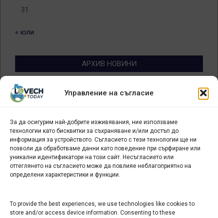
31
« юли
АРХИВ НОВИНИ
Архив
Управление на съгласие
новини
За да осигурим най-добрите изживявания, ние използваме
БИЗНЕС
технологии като бисквитки за съхраняване и/или достъп до
информация за устройството. Съгласието с тези технологии ще ни
Арт галерия "Мостове" – магазин за изкуство
позволи да обработваме данни като поведение при сърфиране или
уникални идентификатори на този сайт. Несъгласието или
СЕВЕРОЗАПАДА ИНФОРМАЦИОНЕН БИЗНЕС
оттеглянето на съгласието може да повлияе неблагоприятно на
ТУРИСТИЧЕСКИ КЛЪСТЕР
определени характеристики и функции.
ИНСТИТУЦИИ В ЛОВЕЧ
To provide the best experiences, we use technologies like cookies to
store and/or access device information. Consenting to these